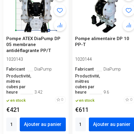
Pompe ATEX DiaPump DP
Pompe alimentaire DP 10
05 membrane
PP-T
antidéflagrante PP/T
1020143
1020144
Fabricant
DiaPump
Fabricant
DiaPump
Productivité,
Productivité,
mètres
mètres
cubes par
cubes par
heure
3.42
heure
9.6
0
0
en stock
en stock
€421
€611
Ajouter au panier
Ajouter au panier