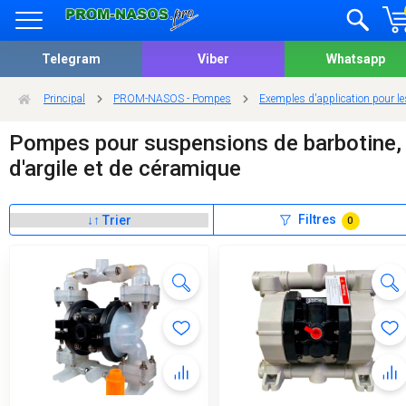
Telegram
Viber
Whatsapp
Principal
PROM-NASOS - Pompes
Exemples d'application pour l
Pompes pour suspensions de barbotine,
d'argile et de céramique
Filtres
0