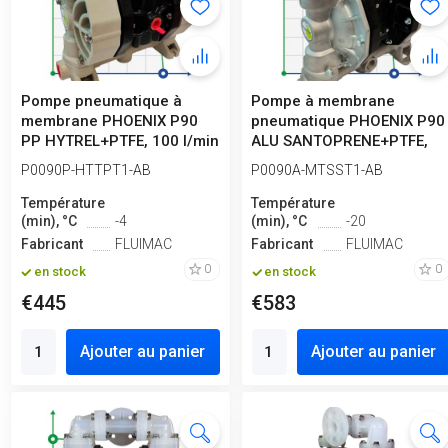
Pompe pneumatique à
Pompe à membrane
membrane PHOENIX P90
pneumatique PHOENIX P90
PP HYTREL+PTFE, 100 l/min
ALU SANTOPRENE+PTFE,
pour acide...
100 l/min pour ...
P0090P-HTTPT1-AB
P0090A-MTSST1-AB
Température
Température
(min), °C
-4
(min), °C
-20
Fabricant
FLUIMAC
Fabricant
FLUIMAC
0
0
en stock
en stock
€445
€583
Ajouter au panier
Ajouter au panier