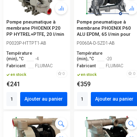
Pompe pneumatique à
Pompe pneumatique à
membrane PHOENIX P20
membrane PHOENIX P60
PP HYTREL+PTFE, 20 l/min
ALU EPDM, 65 l/min pour
pour acide
colles PVAc
P0020P-HTTPT1-AB
P0060A-D-SZD1-AB
Température
Température
(min), °C
-4
(min), °C
-20
Fabricant
FLUIMAC
Fabricant
FLUIMAC
0
0
en stock
en stock
€241
€359
Ajouter au panier
Ajouter au panier