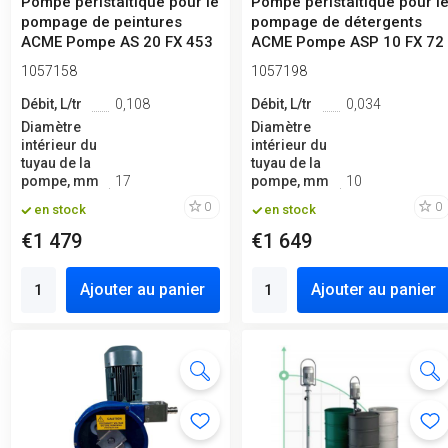
Pompe péristaltique pour le
Pompe péristaltique pour l
pompage de peintures
pompage de détergents
ACME Pompe AS 20 FX 453
ACME Pompe ASP 10 FX 72
l/h,...
l/h...
1057158
1057198
Débit, L/tr
0,108
Débit, L/tr
0,034
Diamètre
Diamètre
intérieur du
intérieur du
tuyau de la
tuyau de la
pompe, mm
17
pompe, mm
10
0
0
en stock
en stock
€1 479
€1 649
Ajouter au panier
Ajouter au panier