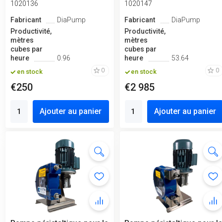
1020136
1020147
Fabricant
DiaPump
Fabricant
DiaPump
Productivité,
Productivité,
mètres
mètres
cubes par
cubes par
heure
0.96
heure
53.64
0
0
en stock
en stock
€250
€2 985
Ajouter au panier
Ajouter au panier