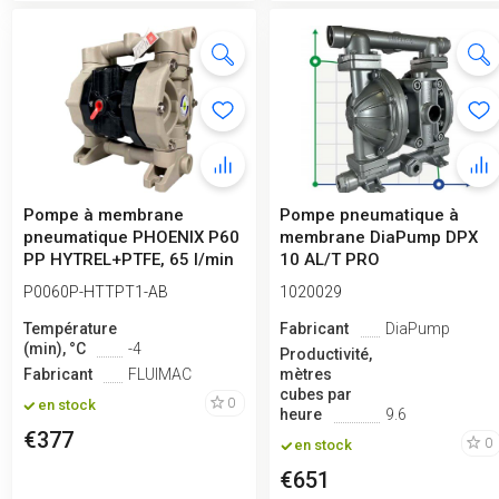
Pompe à membrane
Pompe pneumatique à
pneumatique PHOENIX P60
membrane DiaPump DPX
PP HYTREL+PTFE, 65 l/min
10 AL/T PRO
pour acide ...
P0060P-HTTPT1-AB
1020029
Température
Fabricant
DiaPump
(min), °C
-4
Productivité,
Fabricant
FLUIMAC
mètres
cubes par
0
en stock
heure
9.6
€377
0
en stock
€651