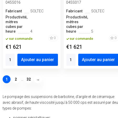
045S016
045S017
Fabricant
SOLTEC
Fabricant
SOLTEC
Productivité,
Productivité,
mètres
mètres
cubes par
cubes par
heure
4
heure
5
0
0
sur commande
sur commande
€1 621
€1 621
Ajouter au panier
Ajouter au panier
1
2
...
32
→
Le pompage des suspensions de barbotine, d'argile et de céramique
avec abrasif, de haute viscosité jusqu'à 50 000 cps est assuré par de
types de pompes:
pompes péristaltiques;