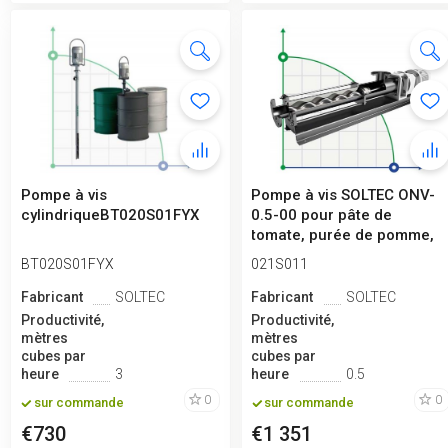
Pompe à vis
Pompe à vis SOLTEC ONV-
cylindriqueBT020S01FYX
0.5-00 pour pâte de
tomate, purée de pomme,
concentrés...
BT020S01FYX
021S011
Fabricant
SOLTEC
Fabricant
SOLTEC
Productivité,
Productivité,
mètres
mètres
cubes par
cubes par
heure
3
heure
0.5
0
0
sur commande
sur commande
€730
€1 351