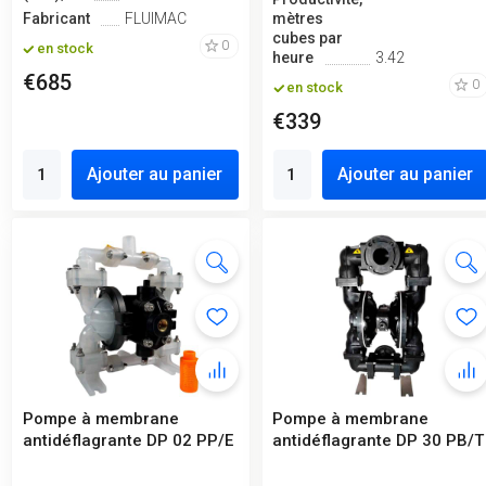
Fabricant
FLUIMAC
mètres
cubes par
0
en stock
heure
3.42
€685
0
en stock
€339
Ajouter au panier
Ajouter au panier
Pompe à membrane
Pompe à membrane
antidéflagrante DP 02 PP/E
antidéflagrante DP 30 PB/T