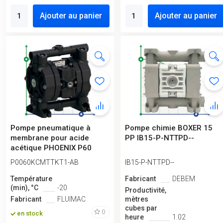
Ajouter au panier
Ajouter au panier
Pompe pneumatique à
Pompe chimie BOXER 15
membrane pour acide
PP IB15-P-NTTPD--
acétique PHOENIX P60
PVDF SANTOPRENE+...
P0060KCMTTKT1-AB
IB15-P-NTTPD--
Température
Fabricant
DEBEM
(min), °C
-20
Productivité,
Fabricant
FLUIMAC
mètres
cubes par
0
en stock
heure
1.02