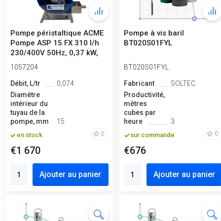
Pompe péristaltique ACME
Pompe à vis baril
Pompe ASP 15 FX 310 l/h
BT020S01FYL
230/400V 50Hz, 0,37 kW,
70 t...
1057204
BT020S01FYL
Débit, L/tr
0,074
Fabricant
SOLTEC
Diamètre
Productivité,
intérieur du
mètres
tuyau de la
cubes par
pompe, mm
15
heure
3
0
0
en stock
sur commande
€1 670
€676
Ajouter au panier
Ajouter au panier