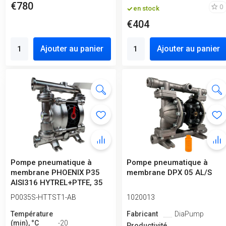
€780
0
en stock
€404
Ajouter au panier
Ajouter au panier
Pompe pneumatique à
Pompe pneumatique à
membrane PHOENIX P35
membrane DPX 05 AL/S
AISI316 HYTREL+PTFE, 35
l/min pour c...
P0035S-HTTST1-AB
1020013
Température
Fabricant
DiaPump
(min), °C
-20
Productivité,