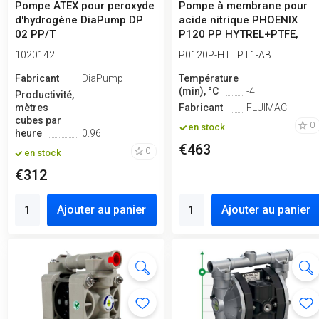
Pompe ATEX pour peroxyde
Pompe à membrane pour
d'hydrogène DiaPump DP
acide nitrique PHOENIX
02 PP/T
P120 PP HYTREL+PTFE,
120 l/min
1020142
P0120P-HTTPT1-AB
Fabricant
DiaPump
Température
(min), °C
-4
Productivité,
mètres
Fabricant
FLUIMAC
cubes par
0
en stock
heure
0.96
€463
0
en stock
€312
Ajouter au panier
Ajouter au panier