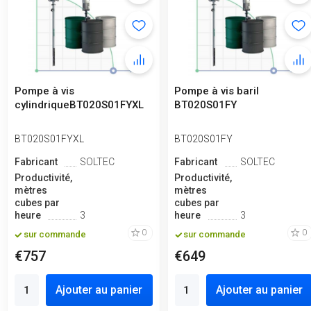
Pompe à vis
Pompe à vis baril
cylindriqueBT020S01FYXL
BT020S01FY
BT020S01FYXL
BT020S01FY
Fabricant
SOLTEC
Fabricant
SOLTEC
Productivité,
Productivité,
mètres
mètres
cubes par
cubes par
heure
3
heure
3
0
0
sur commande
sur commande
€757
€649
Ajouter au panier
Ajouter au panier