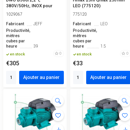
DWO B500/2,2 T,
Hmax 23m Qmax 25l/min
380V/50Hz, INOX pour
LEO (775120)
laver le poiss...
1029067
775120
Fabricant
JEFF
Fabricant
LEO
Productivité,
Productivité,
mètres
mètres
cubes par
cubes par
heure
39
heure
1.5
0
0
en stock
en stock
€305
€33
Ajouter au panier
Ajouter au panier