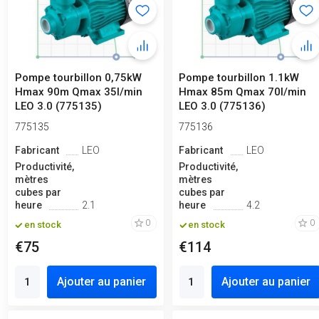
Pompe tourbillon 0,75kW
Pompe tourbillon 1.1kW
Hmax 90m Qmax 35l/min
Hmax 85m Qmax 70l/min
LEO 3.0 (775135)
LEO 3.0 (775136)
775135
775136
Fabricant
LEO
Fabricant
LEO
Productivité,
Productivité,
mètres
mètres
cubes par
cubes par
heure
2.1
heure
4.2
0
0
en stock
en stock
€75
€114
Ajouter au panier
Ajouter au panier