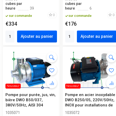
cubes par
cubes par
heure
39
heure
6
0
0
sur commande
sur commande
€334
€176
Ajouter au panier
Ajouter au panier
Nouveau!
Nouveau!
Pompe pour purée, jus, vin,
Pompe en acier inoxydable
bière DWO B50/037,
DWO B250/05, 220V/50Hz,
380V/50Hz, AISI 304
INOX pour installations de
...
1035071
1035072