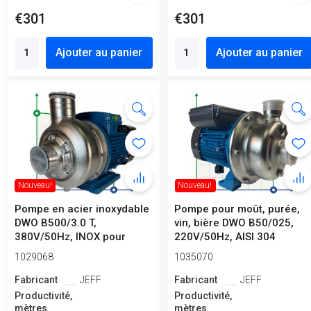
€301
€301
Ajouter au panier
Ajouter au panier
Nouveau!
Nouveau!
Pompe en acier inoxydable
Pompe pour moût, purée,
DWO B500/3.0 T,
vin, bière DWO B50/025,
380V/50Hz, INOX pour
220V/50Hz, AISI 304
liquides sales
1029068
1035070
Fabricant
JEFF
Fabricant
JEFF
Productivité,
Productivité,
mètres
mètres