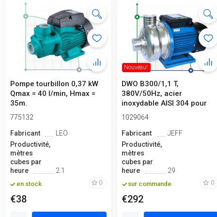
Nouveau!
Pompe tourbillon 0,37 kW
DWO B300/1,1 T,
Qmax = 40 l/min, Hmax =
380V/50Hz, acier
35m.
inoxydable AISI 304 pour
l'eau
775132
1029064
Fabricant
LEO
Fabricant
JEFF
Productivité,
Productivité,
mètres
mètres
cubes par
cubes par
heure
2.1
heure
29
0
0
en stock
sur commande
€38
€292