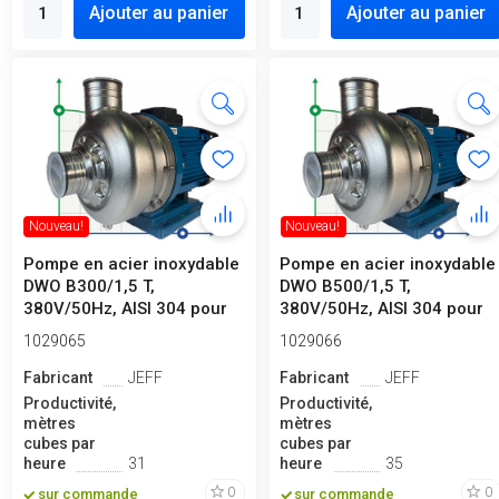
Ajouter au panier
Ajouter au panier
Nouveau!
Nouveau!
Pompe en acier inoxydable
Pompe en acier inoxydable
DWO B300/1,5 T,
DWO B500/1,5 T,
380V/50Hz, AISI 304 pour
380V/50Hz, AISI 304 pour
UAN, inhib...
liquides a...
1029065
1029066
Fabricant
JEFF
Fabricant
JEFF
Productivité,
Productivité,
mètres
mètres
cubes par
cubes par
heure
31
heure
35
0
0
sur commande
sur commande