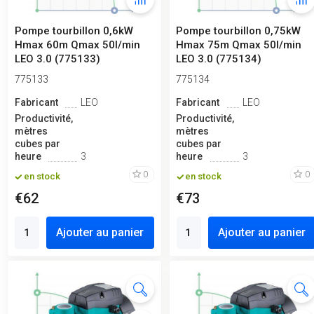
Pompe tourbillon 0,6kW
Pompe tourbillon 0,75kW
Hmax 60m Qmax 50l/min
Hmax 75m Qmax 50l/min
LEO 3.0 (775133)
LEO 3.0 (775134)
775133
775134
Fabricant
LEO
Fabricant
LEO
Productivité,
Productivité,
mètres
mètres
cubes par
cubes par
heure
3
heure
3
0
0
en stock
en stock
€62
€73
Ajouter au panier
Ajouter au panier