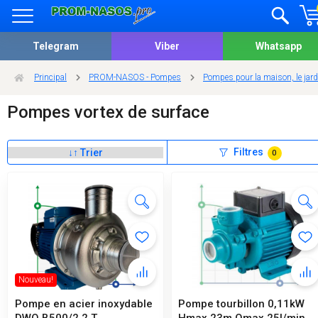
Telegram
Viber
Whatsapp
Principal
PROM-NASOS - Pompes
Pompes pour la maison, le jardi
Pompes vortex de surface
Filtres
0
Nouveau!
Pompe en acier inoxydable
Pompe tourbillon 0,11kW