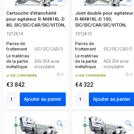
Cartouche d'étanchéité
Joint double pour agitateur
pour agitateur R-M481KL-D
R-M481KL-D 100,
80, SIC/SIC/CAR/SIC/VITON,
SIC/SIC/CAR/SIC/VITON,
304
304
1012614
1012615
Paires de
Paires de
frottement
SIC/SIC/CAR/SIC
frottement
SIC/SIC/CAR/SI
Le matériau
Le matériau
de la partie
AISI 304 acier
de la partie
AISI 304 acier
métallique
inoxydable
métallique
inoxydable
0
0
sur commande
sur commande
€3 842
€4 322
Ajouter au panier
Ajouter au panier