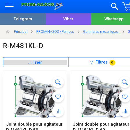
Telegram
Viber
Whatsapp
Principal
PROM-NASOS - Pompes
Garnitures mécaniques
G
R-M481KL-D
Filtres
0
Joint double pour agitateur
Joint double pour agitateur