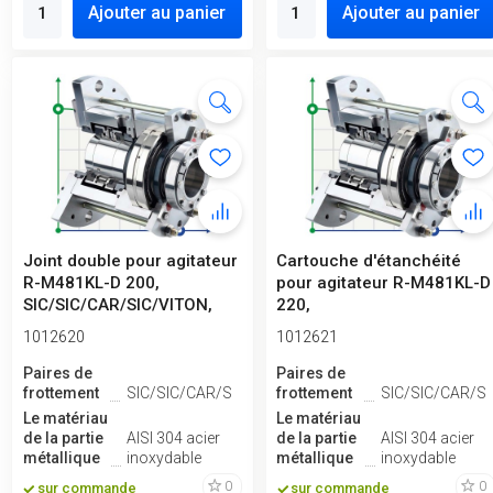
Ajouter au panier
Ajouter au panier
Joint double pour agitateur
Cartouche d'étanchéité
R-M481KL-D 200,
pour agitateur R-M481KL-D
SIC/SIC/CAR/SIC/VITON,
220,
304
SIC/SIC/CAR/SIC/VITON,
1012620
1012621
304
Paires de
Paires de
frottement
SIC/SIC/CAR/SIC
frottement
SIC/SIC/CAR/SI
Le matériau
Le matériau
de la partie
AISI 304 acier
de la partie
AISI 304 acier
métallique
inoxydable
métallique
inoxydable
0
0
sur commande
sur commande