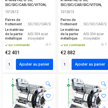
R-M481KL-D 50,
R-M481KL-D 60,
SIC/SIC/CAR/SIC/VITON,
SIC/SIC/CAR/SIC/VITON,
304
304
1012612
1012613
Paires de
Paires de
frottement
SIC/SIC/CAR/SIC
frottement
SIC/SIC/CAR/SI
Le matériau
Le matériau
de la partie
AISI 304 acier
de la partie
AISI 304 acier
métallique
inoxydable
métallique
inoxydable
0
0
sur commande
sur commande
€2 401
€2 882
Ajouter au panier
Ajouter au panier