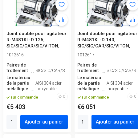
Joint double pour agitateur
Joint double pour agitateur
R-M481KL-D 125,
R-M481KL-D 140,
SIC/SIC/CAR/SIC/VITON,
SIC/SIC/CAR/SIC/VITON,
304
304
1012616
1012617
Paires de
Paires de
frottement
SIC/SIC/CAR/SIC
frottement
SIC/SIC/CAR/SI
Le matériau
Le matériau
de la partie
AISI 304 acier
de la partie
AISI 304 acier
métallique
inoxydable
métallique
inoxydable
0
0
sur commande
sur commande
€5 403
€6 051
Ajouter au panier
Ajouter au panier