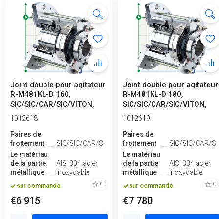
Joint double pour agitateur
Joint double pour agitateur
R-M481KL-D 160,
R-M481KL-D 180,
SIC/SIC/CAR/SIC/VITON,
SIC/SIC/CAR/SIC/VITON,
304
304
1012618
1012619
Paires de
Paires de
frottement
SIC/SIC/CAR/SIC
frottement
SIC/SIC/CAR/SI
Le matériau
Le matériau
de la partie
AISI 304 acier
de la partie
AISI 304 acier
métallique
inoxydable
métallique
inoxydable
0
0
sur commande
sur commande
€6 915
€7 780