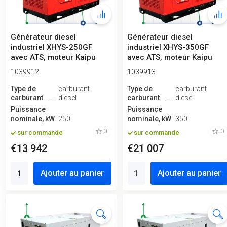
Générateur diesel
Générateur diesel
industriel XHYS-250GF
industriel XHYS-350GF
avec ATS, moteur Kaipu
avec ATS, moteur Kaipu
250kVA, 250kW,...
400kVA, 350kW,...
1039912
1039913
Type de
carburant
Type de
carburant
carburant
diesel
carburant
diesel
Puissance
Puissance
nominale, kW
250
nominale, kW
350
0
0
sur commande
sur commande
€13 942
€21 007
Ajouter au panier
Ajouter au panier