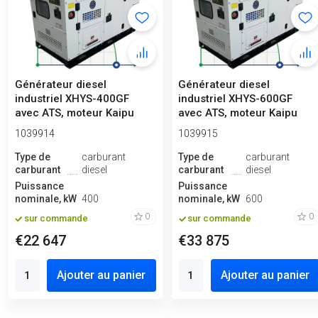
Générateur diesel
Générateur diesel
industriel XHYS-400GF
industriel XHYS-600GF
avec ATS, moteur Kaipu
avec ATS, moteur Kaipu
450kVA, 400kW,...
700kVA, 600kW,...
1039914
1039915
Type de
carburant
Type de
carburant
carburant
diesel
carburant
diesel
Puissance
Puissance
nominale, kW
400
nominale, kW
600
0
0
sur commande
sur commande
€22 647
€33 875
Ajouter au panier
Ajouter au panier