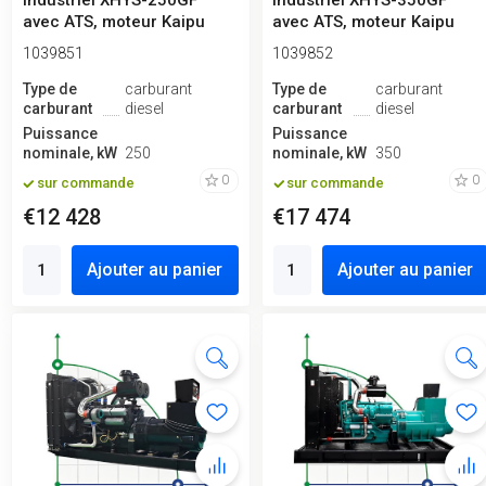
industriel XHYS-250GF
industriel XHYS-350GF
avec ATS, moteur Kaipu
avec ATS, moteur Kaipu
250kVA, 250kW,...
400kVA, 350kW,...
1039851
1039852
Type de
carburant
Type de
carburant
carburant
diesel
carburant
diesel
Puissance
Puissance
nominale, kW
250
nominale, kW
350
0
0
sur commande
sur commande
€12 428
€17 474
Ajouter au panier
Ajouter au panier