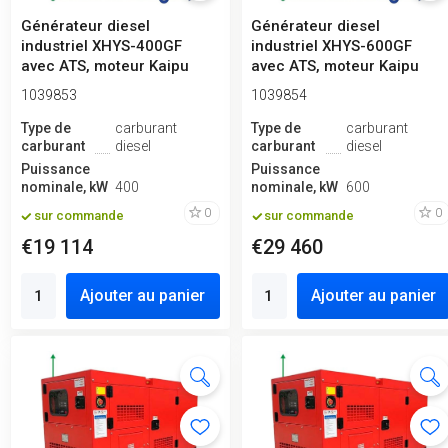
Générateur diesel
Générateur diesel
industriel XHYS-400GF
industriel XHYS-600GF
avec ATS, moteur Kaipu
avec ATS, moteur Kaipu
450kVA, 400kW,...
700kVA, 600kW,...
1039853
1039854
Type de
carburant
Type de
carburant
carburant
diesel
carburant
diesel
Puissance
Puissance
nominale, kW
400
nominale, kW
600
0
0
sur commande
sur commande
€19 114
€29 460
Ajouter au panier
Ajouter au panier