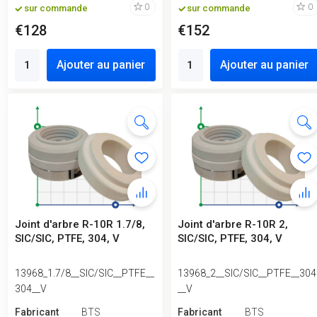
0
0
sur commande
sur commande
€128
€152
Ajouter au panier
Ajouter au panier
Joint d'arbre R-10R 1.7/8,
Joint d'arbre R-10R 2,
SIC/SIC, PTFE, 304, V
SIC/SIC, PTFE, 304, V
13968_1.7/8__SIC/SIC__PTFE__
13968_2__SIC/SIC__PTFE__304
304__V
__V
Fabricant
BTS
Fabricant
BTS