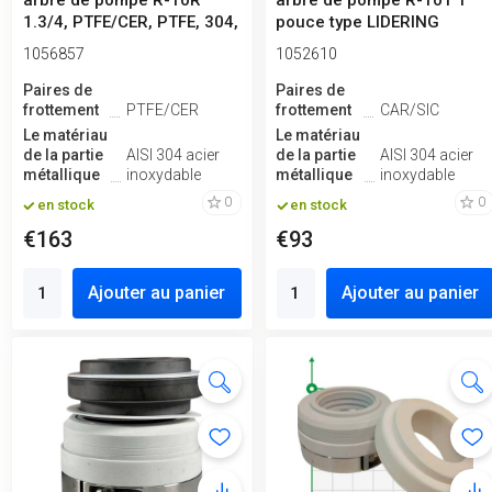
arbre de pompe R-10R
arbre de pompe R-10T 1
1.3/4, PTFE/CER, PTFE, 304,
pouce type LIDERING
V ...
LTB16, JO...
1056857
1052610
Paires de
Paires de
frottement
PTFE/CER
frottement
CAR/SIC
Le matériau
Le matériau
de la partie
AISI 304 acier
de la partie
AISI 304 acier
métallique
inoxydable
métallique
inoxydable
0
0
en stock
en stock
€163
€93
Ajouter au panier
Ajouter au panier