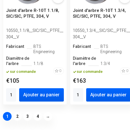
Joint d'arbre R-10T 1.1/8,
Joint d'arbre R-10T 1.3/4,
SIC/SIC, PTFE, 304, V
SIC/SIC, PTFE, 304, V
10550_1.1/8__SIC/SIC__PTFE__
10550_1.3/4__SIC/SIC__PTFE_
304__V
304__V
Fabricant
BTS
Fabricant
BTS
Engineering
Engineering
Diamètre de
Diamètre de
l'arbre
1.1/8
l'arbre
1.3/4
0
0
sur commande
sur commande
€105
€163
Ajouter au panier
Ajouter au panier
1
2
3
4
→