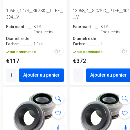
10550_1.1/4__SIC/SIC__PTFE__
13968_4__SIC/SIC__PTFE__304
304__V
__V
Fabricant
BTS
Fabricant
BTS
Engineering
Engineering
Diamètre de
Diamètre de
l'arbre
1.1/4
l'arbre
4
0
0
sur commande
sur commande
€117
€372
Ajouter au panier
Ajouter au panier