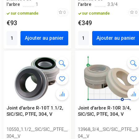
l'arbre
1
l'arbre
3.3/4
0
0
sur commande
sur commande
€93
€349
Ajouter au panier
Ajouter au panier
Joint d'arbre R-10T 1.1/2,
Joint d'arbre R-10R 3/4,
SIC/SIC, PTFE, 304, V
SIC/SIC, PTFE, 304, V
10550_1.1/2__SIC/SIC__PTFE__
13968_3/4__SIC/SIC__PTFE__3
304__V
04__V