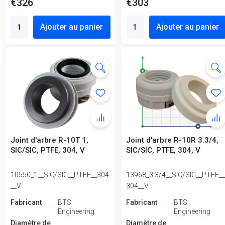
€326
€303
Ajouter au panier
Ajouter au panier
Joint d'arbre R-10T 1,
Joint d'arbre R-10R 3.3/4,
SIC/SIC, PTFE, 304, V
SIC/SIC, PTFE, 304, V
10550_1__SIC/SIC__PTFE__304
13968_3.3/4__SIC/SIC__PTFE_
__V
304__V
Fabricant
BTS
Fabricant
BTS
Engineering
Engineering
Diamètre de
Diamètre de