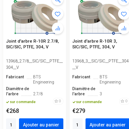
Joint d'arbre R-10R 2.7/8,
Joint d'arbre R-10R 3,
SIC/SIC, PTFE, 304, V
SIC/SIC, PTFE, 304, V
13968_2.7/8__SIC/SIC__PTFE__
13968_3__SIC/SIC__PTFE__304
304__V
__V
Fabricant
BTS
Fabricant
BTS
Engineering
Engineering
Diamètre de
Diamètre de
l'arbre
2.7/8
l'arbre
3
0
0
sur commande
sur commande
€268
€279
Ajouter au panier
Ajouter au panier