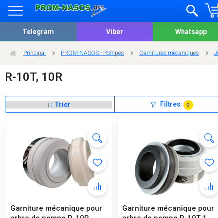
Telegram
Viber
Whatsapp
Principal
PROM-NASOS - Pompes
Garnitures mécaniques
J
R-10T, 10R
Filtres
0
Garniture mécanique pour
Garniture mécanique pour