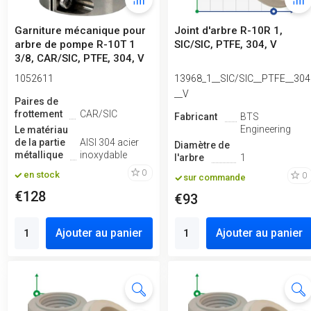
Garniture mécanique pour
Joint d'arbre R-10R 1,
arbre de pompe R-10T 1
SIC/SIC, PTFE, 304, V
3/8, CAR/SIC, PTFE, 304, V
1052611
13968_1__SIC/SIC__PTFE__304
__V
Paires de
frottement
CAR/SIC
Fabricant
BTS
Engineering
Le matériau
de la partie
AISI 304 acier
Diamètre de
métallique
inoxydable
l'arbre
1
0
en stock
0
sur commande
€128
€93
Ajouter au panier
Ajouter au panier