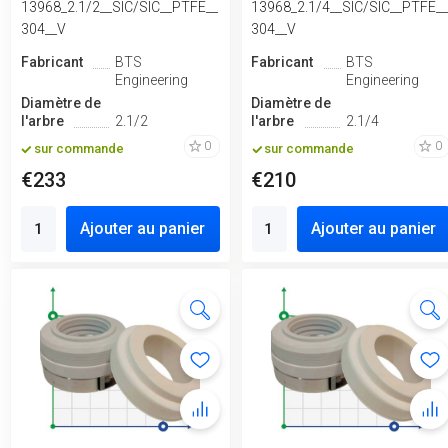
13968_2.1/2__SIC/SIC__PTFE__
13968_2.1/4__SIC/SIC__PTFE_
304__V
304__V
Fabricant
BTS
Fabricant
BTS
Engineering
Engineering
Diamètre de
Diamètre de
l'arbre
2.1/2
l'arbre
2.1/4
0
0
sur commande
sur commande
€233
€210
Ajouter au panier
Ajouter au panier