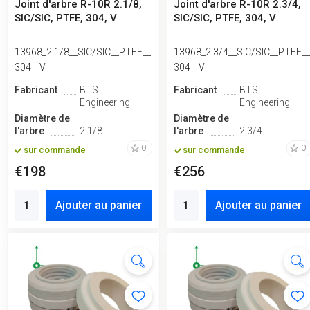
Joint d'arbre R-10R 2.1/8,
Joint d'arbre R-10R 2.3/4,
SIC/SIC, PTFE, 304, V
SIC/SIC, PTFE, 304, V
13968_2.1/8__SIC/SIC__PTFE__
13968_2.3/4__SIC/SIC__PTFE_
304__V
304__V
Fabricant
BTS
Fabricant
BTS
Engineering
Engineering
Diamètre de
Diamètre de
l'arbre
2.1/8
l'arbre
2.3/4
0
0
sur commande
sur commande
€198
€256
Ajouter au panier
Ajouter au panier