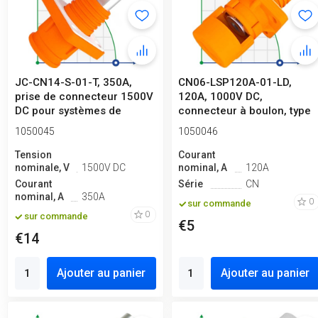
JC-CN14-S-01-T, 350A,
CN06-LSP120A-01-LD,
prise de connecteur 1500V
120A, 1000V DC,
DC pour systèmes de
connecteur à boulon, type
stockage ...
à vis, orange
1050045
1050046
Tension
Courant
nominale, V
1500V DC
nominal, A
120A
Courant
Série
CN
nominal, A
350A
0
sur commande
0
sur commande
€5
€14
Ajouter au panier
Ajouter au panier