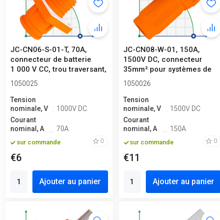
JC-CN06-S-01-T, 70A,
JC-CN08-W-01, 150A,
connecteur de batterie
1500V DC, connecteur
1 000 V CC, trou traversant,
35mm² pour systèmes de
orange
stockage d'én...
1050025
1050026
Tension
Tension
nominale, V
1000V DC
nominale, V
1500V DC
Courant
Courant
nominal, A
70A
nominal, A
150A
0
0
sur commande
sur commande
€6
€11
Ajouter au panier
Ajouter au panier