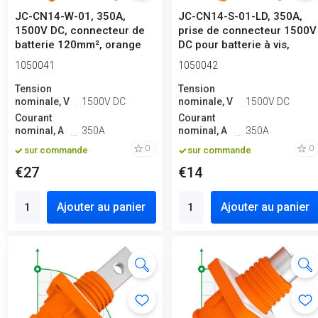
JC-CN14-W-01, 350A,
JC-CN14-S-01-LD, 350A,
1500V DC, connecteur de
prise de connecteur 1500V
batterie 120mm², orange
DC pour batterie à vis,
orange
1050041
1050042
Tension
Tension
nominale, V
1500V DC
nominale, V
1500V DC
Courant
Courant
nominal, A
350A
nominal, A
350A
0
0
sur commande
sur commande
€27
€14
Ajouter au panier
Ajouter au panier