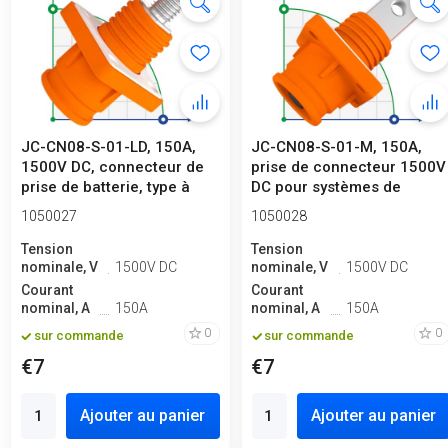
JC-CN08-S-01-LD, 150A,
JC-CN08-S-01-M, 150A,
1500V DC, connecteur de
prise de connecteur 1500V
prise de batterie, type à
DC pour systèmes de
vis,...
stockage ...
1050027
1050028
Tension
Tension
nominale, V
1500V DC
nominale, V
1500V DC
Courant
Courant
nominal, A
150A
nominal, A
150A
0
0
sur commande
sur commande
€7
€7
Ajouter au panier
Ajouter au panier