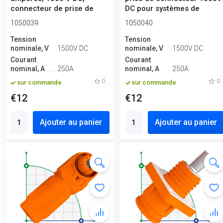
connecteur de prise de
DC pour systèmes de
batterie, typ...
stockage ...
1050039
1050040
Tension
Tension
nominale, V
1500V DC
nominale, V
1500V DC
Courant
Courant
nominal, A
250A
nominal, A
250A
0
0
sur commande
sur commande
€12
€12
Ajouter au panier
Ajouter au panier