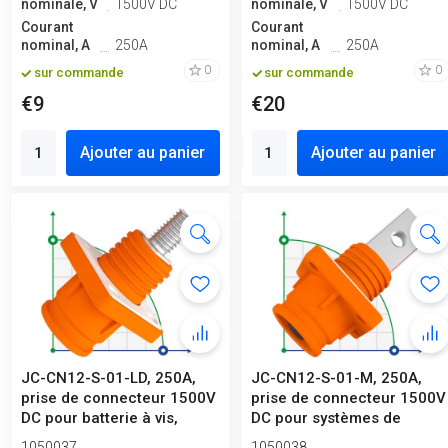
nominale, V
1500V DC
nominale, V
1500V DC
Courant
Courant
nominal, A
250A
nominal, A
250A
0
0
sur commande
sur commande
€9
€20
Ajouter au panier
Ajouter au panier
JC-CN12-S-01-LD, 250A,
JC-CN12-S-01-M, 250A,
prise de connecteur 1500V
prise de connecteur 1500V
DC pour batterie à vis,
DC pour systèmes de
orange
stockage ...
1050037
1050038