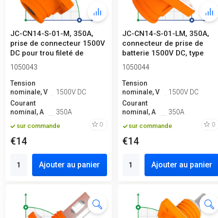
JC-CN14-S-01-M, 350A,
JC-CN14-S-01-LM, 350A,
prise de connecteur 1500V
connecteur de prise de
DC pour trou fileté de
batterie 1500V DC, type
batter...
écrou, ...
1050043
1050044
Tension
Tension
nominale, V
1500V DC
nominale, V
1500V DC
Courant
Courant
nominal, A
350A
nominal, A
350A
0
0
sur commande
sur commande
€14
€14
Ajouter au panier
Ajouter au panier