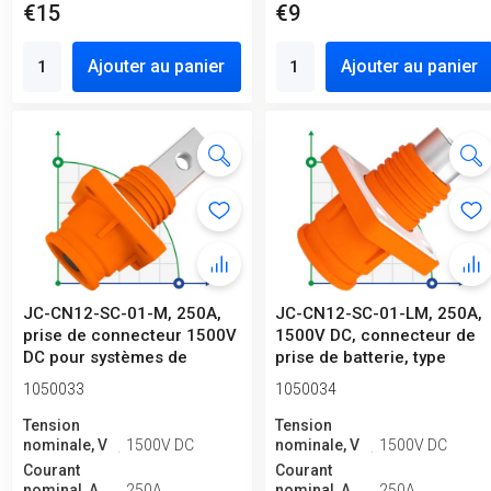
€15
€9
Ajouter au panier
Ajouter au panier
JC-CN12-SC-01-M, 250A,
JC-CN12-SC-01-LM, 250A,
prise de connecteur 1500V
1500V DC, connecteur de
DC pour systèmes de
prise de batterie, type
stockage...
écrou...
1050033
1050034
Tension
Tension
nominale, V
1500V DC
nominale, V
1500V DC
Courant
Courant
nominal, A
250A
nominal, A
250A