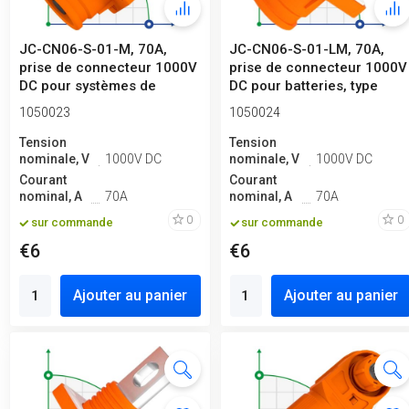
JC-CN06-S-01-M, 70A,
JC-CN06-S-01-LM, 70A,
prise de connecteur 1000V
prise de connecteur 1000V
DC pour systèmes de
DC pour batteries, type
stockage d...
écrou...
1050023
1050024
Tension
Tension
nominale, V
1000V DC
nominale, V
1000V DC
Courant
Courant
nominal, A
70A
nominal, A
70A
0
0
sur commande
sur commande
€6
€6
Ajouter au panier
Ajouter au panier