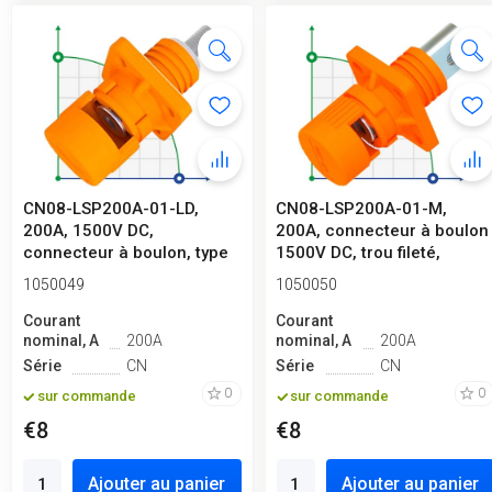
CN08-LSP200A-01-LD,
CN08-LSP200A-01-M,
200A, 1500V DC,
200A, connecteur à boulon
connecteur à boulon, type
1500V DC, trou fileté,
à vis, orange
orange
1050049
1050050
Courant
Courant
nominal, A
200A
nominal, A
200A
Série
CN
Série
CN
0
0
sur commande
sur commande
€8
€8
Ajouter au panier
Ajouter au panier