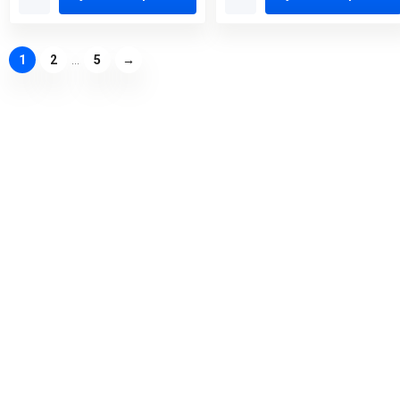
1
2
...
5
→