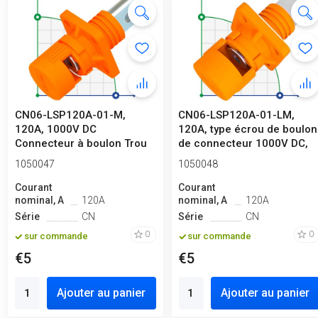
CN06-LSP120A-01-M,
CN06-LSP120A-01-LM,
120A, 1000V DC
120A, type écrou de boulon
Connecteur à boulon Trou
de connecteur 1000V DC,
fileté, Orange
orange
1050047
1050048
Courant
Courant
nominal, A
120A
nominal, A
120A
Série
CN
Série
CN
0
0
sur commande
sur commande
€5
€5
Ajouter au panier
Ajouter au panier