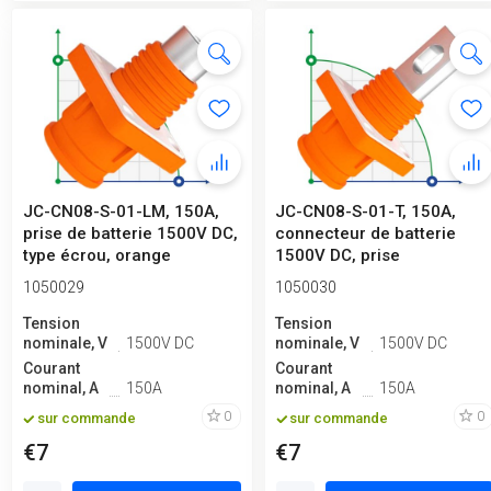
JC-CN08-S-01-LM, 150A,
JC-CN08-S-01-T, 150A,
prise de batterie 1500V DC,
connecteur de batterie
type écrou, orange
1500V DC, prise
traversante, orange
1050029
1050030
Tension
Tension
nominale, V
1500V DC
nominale, V
1500V DC
Courant
Courant
nominal, A
150A
nominal, A
150A
0
0
sur commande
sur commande
€7
€7