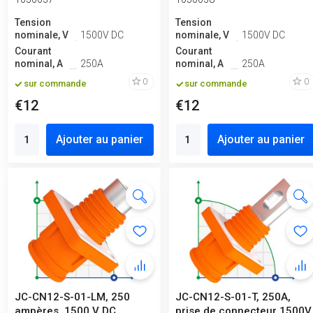
Tension
Tension
nominale, V
1500V DC
nominale, V
1500V DC
Courant
Courant
nominal, A
250A
nominal, A
250A
0
0
sur commande
sur commande
€12
€12
Ajouter au panier
Ajouter au panier
JC-CN12-S-01-LM, 250
JC-CN12-S-01-T, 250A,
ampères, 1500 V DC,
prise de connecteur 1500V