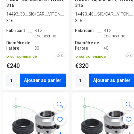
316
316
14493_30__SIC/CAR__VITON__
14493_40__SIC/CAR__VITON__
316
316
Fabricant
BTS
Fabricant
BTS
Engineering
Engineering
Diamètre de
Diamètre de
l'arbre
30
l'arbre
40
0
0
sur commande
sur commande
€240
€320
Ajouter au panier
Ajouter au panier