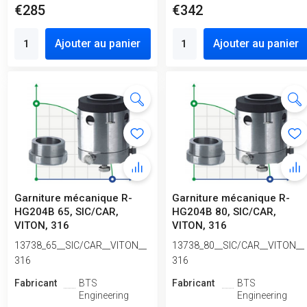
€285
€342
Ajouter au panier
Ajouter au panier
Garniture mécanique R-
Garniture mécanique R-
HG204B 65, SIC/CAR,
HG204B 80, SIC/CAR,
VITON, 316
VITON, 316
13738_65__SIC/CAR__VITON__
13738_80__SIC/CAR__VITON__
316
316
Fabricant
BTS
Fabricant
BTS
Engineering
Engineering