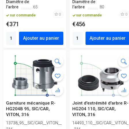
Diamètre de
Diamètre de
l'arbre
65
l'arbre
80
0
0
sur commande
sur commande
€371
€456
Ajouter au panier
Ajouter au panier
Garniture mécanique R-
Joint d'extrémité d'arbre R-
HG204B 95, SIC/CAR,
HG204 110, SIC/CAR,
VITON, 316
VITON, 316
13738_95__SIC/CAR__VITON__
14493_110__SIC/CAR__VITON_