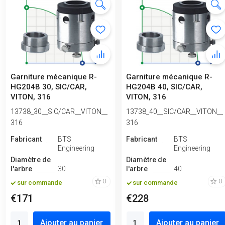
Garniture mécanique R-
Garniture mécanique R-
HG204B 30, SIC/CAR,
HG204B 40, SIC/CAR,
VITON, 316
VITON, 316
13738_30__SIC/CAR__VITON__
13738_40__SIC/CAR__VITON__
316
316
Fabricant
BTS
Fabricant
BTS
Engineering
Engineering
Diamètre de
Diamètre de
l'arbre
30
l'arbre
40
0
0
sur commande
sur commande
€171
€228
Ajouter au panier
Ajouter au panier