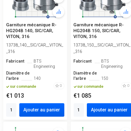
Garniture mécanique R-
Garniture mécanique R-
HG204B 140, SIC/CAR,
HG204B 150, SIC/CAR,
VITON, 316
VITON, 316
13738_140__SIC/CAR__VITON_
13738_150__SIC/CAR__VITON_
_316
_316
Fabricant
BTS
Fabricant
BTS
Engineering
Engineering
Diamètre de
Diamètre de
l'arbre
140
l'arbre
150
0
0
sur commande
sur commande
€1 013
€1 085
Ajouter au panier
Ajouter au panier