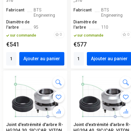
316
_316
Fabricant
BTS
Fabricant
BTS
Engineering
Engineering
Diamètre de
Diamètre de
l'arbre
95
l'arbre
110
0
0
sur commande
sur commande
€541
€577
Ajouter au panier
Ajouter au panier
Joint d'extrémité d'arbre R-
Joint d'extrémité d'arbre R-
HG204 30, SIC/CAR, VITON,
HG204 40, SIC/CAR, VITON,