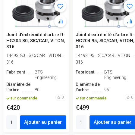
Joint d'extrémité d'arbre R-
Joint d'extrémité d'arbre R-
HG204 80, SIC/CAR, VITON,
HG204 95, SIC/CAR, VITON,
316
316
14493_80__SIC/CAR__VITON__
14493_95__SIC/CAR__VITON__
316
316
Fabricant
BTS
Fabricant
BTS
Engineering
Engineering
Diamètre de
Diamètre de
l'arbre
80
l'arbre
95
0
0
sur commande
sur commande
€420
€499
Ajouter au panier
Ajouter au panier