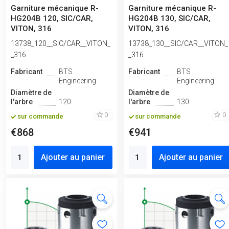
Garniture mécanique R-
Garniture mécanique R-
HG204B 120, SIC/CAR,
HG204B 130, SIC/CAR,
VITON, 316
VITON, 316
13738_120__SIC/CAR__VITON_
13738_130__SIC/CAR__VITON_
_316
_316
Fabricant
BTS
Fabricant
BTS
Engineering
Engineering
Diamètre de
Diamètre de
l'arbre
120
l'arbre
130
0
0
sur commande
sur commande
€868
€941
Ajouter au panier
Ajouter au panier