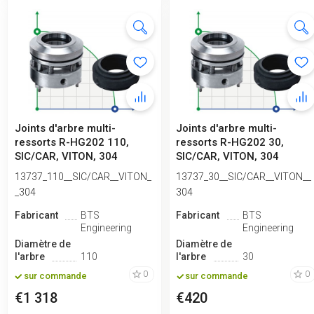
Joints d'arbre multi-
Joints d'arbre multi-
ressorts R-HG202 110,
ressorts R-HG202 30,
SIC/CAR, VITON, 304
SIC/CAR, VITON, 304
13737_110__SIC/CAR__VITON_
13737_30__SIC/CAR__VITON__
_304
304
Fabricant
BTS
Fabricant
BTS
Engineering
Engineering
Diamètre de
Diamètre de
l'arbre
110
l'arbre
30
0
0
sur commande
sur commande
€1 318
€420