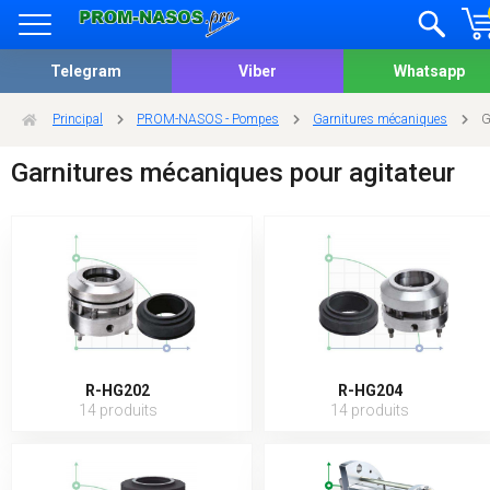
Telegram
Viber
Whatsapp
Principal
PROM-NASOS - Pompes
Garnitures mécaniques
G
Garnitures mécaniques pour agitateur
R-HG202
R-HG204
14 produits
14 produits