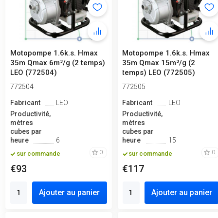
Motopompe 1.6k.s. Hmax
Motopompe 1.6k.s. Hmax
35m Qmax 6m³/g (2 temps)
35m Qmax 15m³/g (2
LEO (772504)
temps) LEO (772505)
772504
772505
Fabricant
LEO
Fabricant
LEO
Productivité,
Productivité,
mètres
mètres
cubes par
cubes par
heure
6
heure
15
0
0
sur commande
sur commande
€93
€117
Ajouter au panier
Ajouter au panier