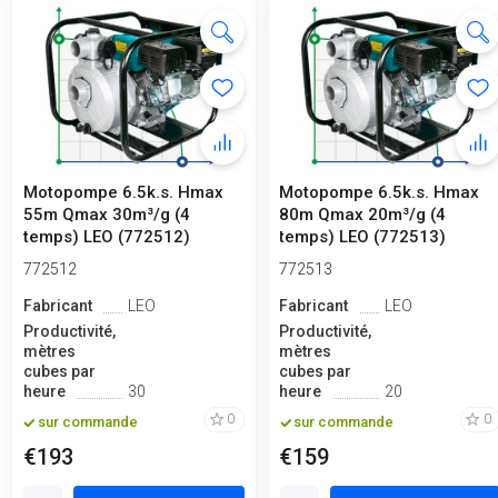
Motopompe 6.5k.s. Hmax
Motopompe 6.5k.s. Hmax
55m Qmax 30m³/g (4
80m Qmax 20m³/g (4
temps) LEO (772512)
temps) LEO (772513)
772512
772513
Fabricant
LEO
Fabricant
LEO
Productivité,
Productivité,
mètres
mètres
cubes par
cubes par
heure
30
heure
20
0
0
sur commande
sur commande
€193
€159