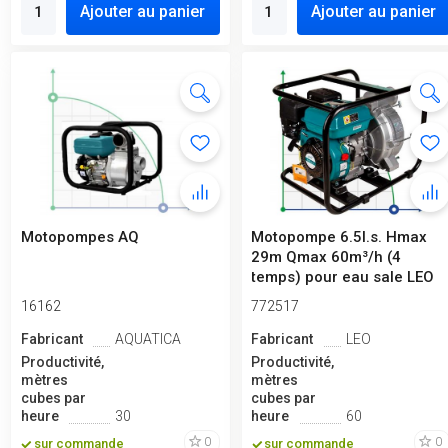
Ajouter au panier
Ajouter au panier
Motopompes AQ
Motopompe 6.5l.s. Hmax
29m Qmax 60m³/h (4
temps) pour eau sale LEO
(772517)
16162
772517
Fabricant
AQUATICA
Fabricant
LEO
Productivité,
Productivité,
mètres
mètres
cubes par
cubes par
heure
30
heure
60
0
0
sur commande
sur commande