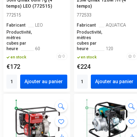
30m Qmax 60m³/g (4
23M Qmax 120M³/H (4
temps) LEO (772515)
temps)
772515
772533
Fabricant
LEO
Fabricant
AQUATICA
Productivité,
Productivité,
mètres
mètres
cubes par
cubes par
heure
60
heure
120
0
0
en stock
en stock
€172
€224
Ajouter au panier
Ajouter au panier