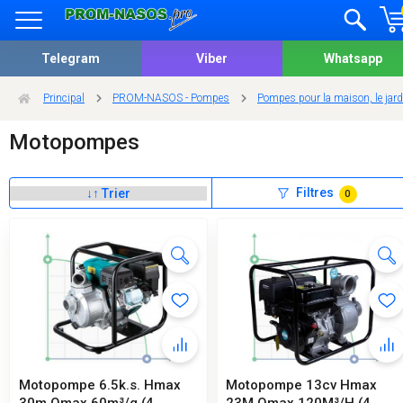
Telegram
Viber
Whatsapp
Principal
PROM-NASOS - Pompes
Pompes pour la maison, le jardi
Motopompes
Filtres
0
Motopompe 6.5k.s. Hmax
Motopompe 13cv Hmax