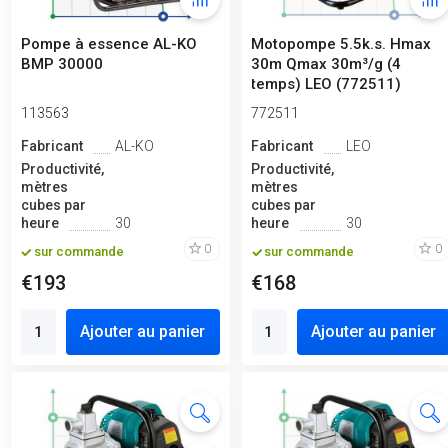
Pompe à essence AL-KO
Motopompe 5.5k.s. Hmax
BMP 30000
30m Qmax 30m³/g (4
temps) LEO (772511)
113563
772511
Fabricant
AL-KO
Fabricant
LEO
Productivité,
Productivité,
mètres
mètres
cubes par
cubes par
heure
30
heure
30
0
0
sur commande
sur commande
€193
€168
Ajouter au panier
Ajouter au panier