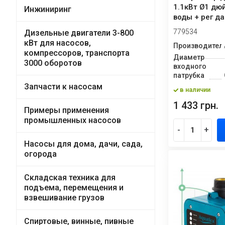
1.1кВт Ø1 дю
Инжиниринг
воды + рег да
b...
779534
Дизельные двигатели 3-800
кВт для насосов,
Производител
компрессоров, транспорта
Диаметр
3000 оборотов
входного
патрубка
Запчасти к насосам
в наличии
1 433 грн.
Примеры применения
промышленных насосов
-
+
Насосы для дома, дачи, сада,
огорода
Складская техника для
подъема, перемещения и
взвешивание грузов
Спиртовые, винные, пивные