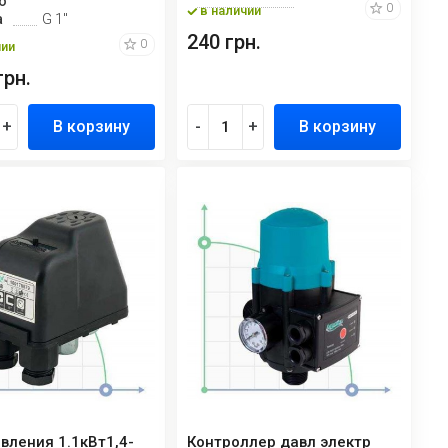
о
0
в наличии
а
G 1"
240 грн.
0
чии
грн.
+
В корзину
-
+
В корзину
вления 1.1кВт1,4-
Контроллер давл электр