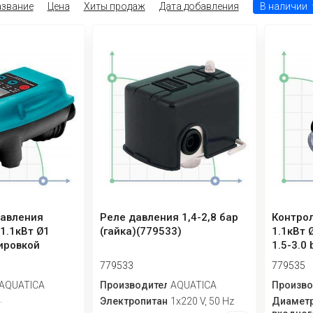
звание
Цена
Хиты продаж
Дата добавления
В наличии
давления
Реле давления 1,4-2,8 бар
Контрол
1.1кВт Ø1
(гайка)(779533)
1.1кВт 
ировкой
1.5-3.0
че...
779533
779535
ь
AQUATICA
Производитель
AQUATICA
Произво
Электропитание
1х220 V, 50 Hz
Диамет