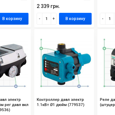
2 339 грн.
В корзину
-
+
В корзину
-
авл электр
Контроллер давл электр
Реле да
м рег давл вкл
1.1кВт Ø1 дюйм (779537)
(штуцер
79536)