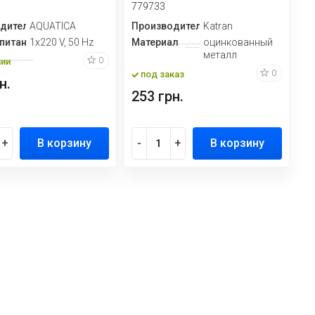
779733
дитель
AQUATICA
Производитель
Katran
питание
1х220 V, 50 Hz
Материал
оцинкованный
металл
0
чии
0
под заказ
н.
253 грн.
+
В корзину
-
+
В корзину