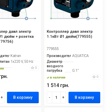
лер давл электр
Контроллер давл электр
Ø1 дюйм + розетка
1.1кВт Ø1 дюйм(779555)
779756)
779555
дитель
Katran
Производитель
AQUATICA
питание
1х220 V, 50 Hz
Диаметр
входного
0
чии
патрубка
G 1"
грн.
0
в наличии
1 514 грн.
+
В корзину
-
+
В корзину