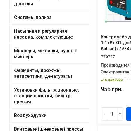
дрожжи
Системы полива
Насыпная и регулярная
Контроллер д
насадка, комплектующие
1.1кВт Ø1 дюй
Katran(77973
Миксеры, мешалки, ручные
миксеры
779737
Производител
Ферменты, дрожжы,
Электропитан
антисептики, денатураты
в наличии
955 грн.
Установки фильтрационные,
станции очистки, фильтр-
прессы
-
+
Воздуходувки
Винтовые (шнековые) прессы