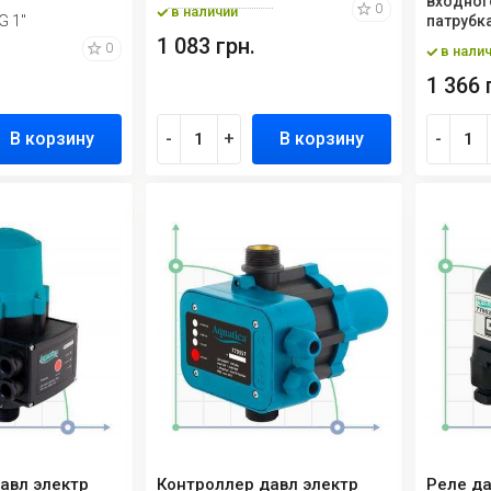
входног
0
в наличии
G 1"
патрубк
1 083 грн.
0
в нали
1 366 
В корзину
-
+
В корзину
-
авл электр
Контроллер давл электр
Реле да