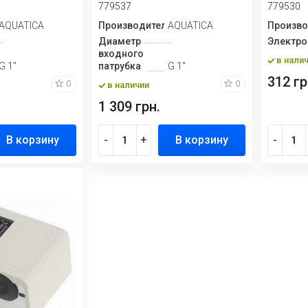
779537
779530
ь
AQUATICA
Производитель
AQUATICA
Произво
Диаметр
Электро
входного
в нали
G 1"
патрубка
G 1"
312 гр
0
0
в наличии
1 309 грн.
В корзину
-
+
В корзину
-