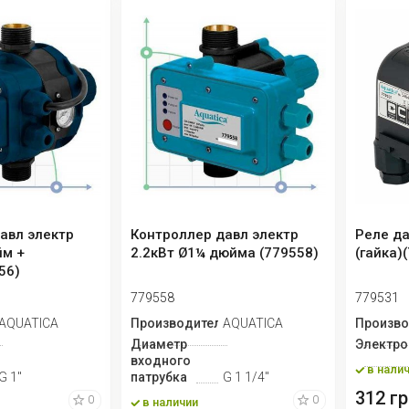
авл электр
Контроллер давл электр
Реле да
йм +
2.2кВт Ø1¼ дюйма (779558)
(гайка)
56)
779558
779531
ь
AQUATICA
Производитель
AQUATICA
Произво
Диаметр
Электро
входного
в нали
G 1"
патрубка
G 1 1/4"
312 гр
0
0
в наличии