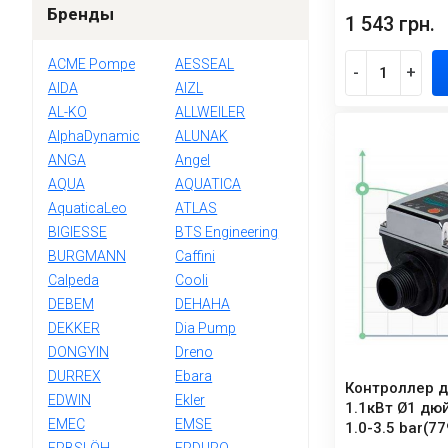
Бренды
1 543 грн.
ACME Pompe
AESSEAL
-
+
AIDA
AIZL
AL-KO
ALLWEILER
AlphaDynamic
ALUNAK
ANGA
Angel
AQUA
AQUATICA
AquaticaLeo
ATLAS
BIGIESSE
BTS Engineering
BURGMANN
Caffini
Calpeda
Cooli
DEBEM
DEHAHA
DEKKER
Dia Pump
DONGYIN
Dreno
DURREX
Ebara
Контроллер д
EDWIN
Ekler
1.1кВт Ø1 дюй
EMEC
EMSE
1.0-3.5 bar(7