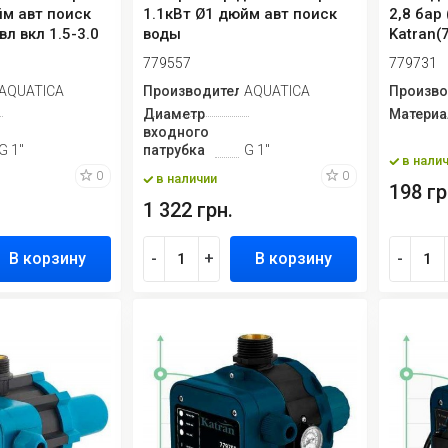
йм авт поиск
1.1кВт Ø1 дюйм авт поиск
2,8 бар 
вл вкл 1.5-3.0
воды
Katran(
779557
779731
ь
AQUATICA
Производитель
AQUATICA
Произво
Диаметр
Материа
входного
G 1"
патрубка
G 1"
в нали
0
0
в наличии
198 гр
1 322 грн.
В корзину
-
+
В корзину
-