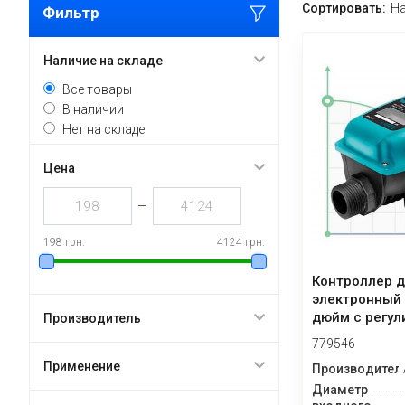
Сортировать:
На
Фильтр
Наличие на складе
Все товары
В наличии
Нет на складе
Цена
—
198 грн.
4124 грн.
Контроллер 
электронный 
дюйм с регул
Производитель
давления вклю
779546
Применение
Производител
Диаметр