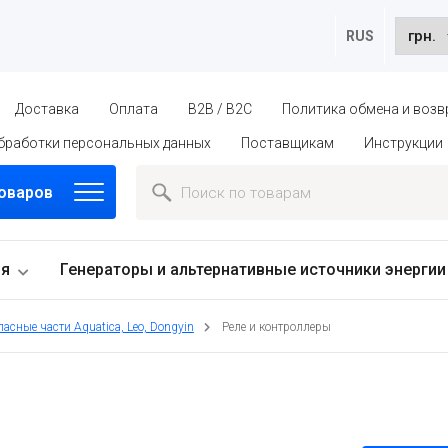
RUS
Доставка
Оплата
B2B / B2C
Политика обмена и возв
бработки персональных данных
Поставщикам
Инструкции
товаров
ия
Генераторы и альтернативные источники энергии
асные части Aquatica, Leo, Dongyin
Реле и контроллеры