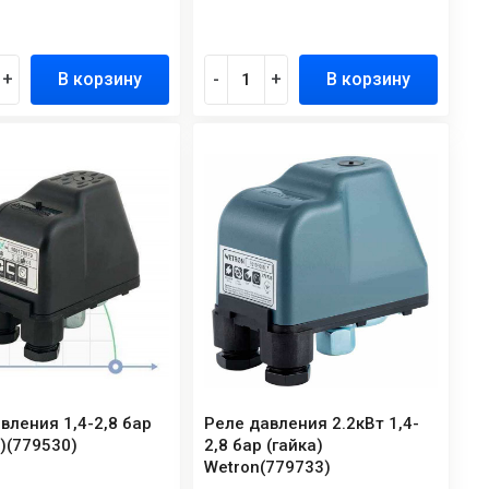
+
В корзину
-
+
В корзину
вления 1,4-2,8 бар
Реле давления 2.2кВт 1,4-
)(779530)
2,8 бар (гайка)
Wetron(779733)