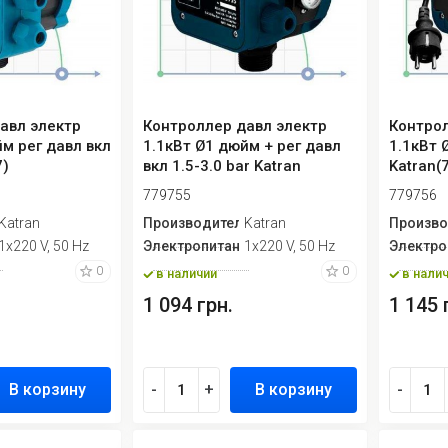
авл электр
Контроллер давл электр
Контрол
м рег давл вкл
1.1кВт Ø1 дюйм + рег давл
1.1кВт 
7)
вкл 1.5-3.0 bar Katran
Katran(
779755
779756
ь
Katran
Производитель
Katran
Произво
ие
1х220 V, 50 Hz
Электропитание
1х220 V, 50 Hz
Электро
0
0
в наличии
в нали
1 094 грн.
1 145 
В корзину
-
+
В корзину
-