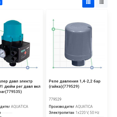
↑
лер давл электр
Реле давления 1,4-2,2 бар
Ø1 дюйм рег давл вкл
(гайка)(779529)
 bar(779535)
779529
дитель
AQUATICA
Производитель
AQUATICA
р
Электропитание
1х220 V, 50 Hz