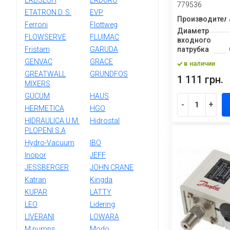
ERBSLÖH
ERDURO
779536
ETATRON D. S.
EVP
Производител
Ferroni
Flottweg
Диаметр
FLOWSERVE
FLUIMAC
входного
Fristam
GARUDA
патрубка
GENVAC
GRACE
в наличии
GREATWALL
GRUNDFOS
1 111 грн.
MIXERS
GÜCÜM
HAUS
-
+
HERMETICA
HGO
HIDRAULICA U.M.
Hidrostal
PLOPENI S.A
Hydro-Vacuum
IBO
Inopor
JEFF
JESSBERGER
JOHN CRANE
Katran
Kingda
KUPAR
LATTY
LEO
Lidering
LIVERANI
LOWARA
M pumps
Modo