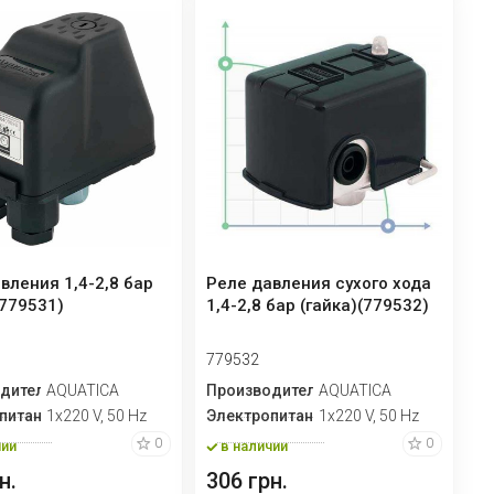
вления 1,4-2,8 бар
Реле давления сухого хода
(779531)
1,4-2,8 бар (гайка)(779532)
779532
дитель
AQUATICA
Производитель
AQUATICA
питание
1х220 V, 50 Hz
Электропитание
1х220 V, 50 Hz
0
0
чии
в наличии
н.
306 грн.