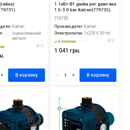
(гайка)
1.1кВт Ø1 дюйм рег давл вкл
779731)
1.5-3.0 bar Katran(779735)
779735
дитель
Katran
Производитель
Katran
л
оцинкованный
Электропитание
1х220 V, 50 Hz
металл
0
в наличии
0
чии
1 041 грн.
н.
+
В корзину
-
+
В корзину