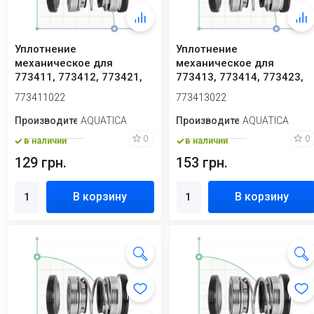
Уплотнение
Уплотнение
механическое для
механическое для
773411, 773412, 773421,
773413, 773414, 773423,
773422 Aquatica
773424, 773433, 773434
773411022
773413022
773411022
Aq...
Производитель
AQUATICA
Производитель
AQUATICA
0
0
в наличии
в наличии
129 грн.
153 грн.
В корзину
В корзину