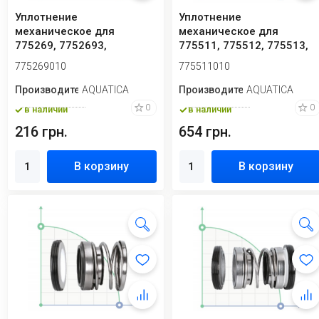
Уплотнение
Уплотнение
механическое для
механическое для
775269, 7752693,
775511, 775512, 775513,
7752703, 775272,
775515, 775517, 775519,
775269010
775511010
7752723, 775273...
7...
Производитель
AQUATICA
Производитель
AQUATICA
0
0
в наличии
в наличии
216 грн.
654 грн.
В корзину
В корзину