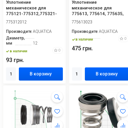
Уплотнение
Уплотнение
механическое для
механическое для
775121-775312,775321-
775613, 775614, 775635,
775322,773111-773223
775636, 775637 Aquatica
775312012
775613023
Aquati...
7...
Производитель
AQUATICA
Производитель
AQUATICA
Диаметр,
0
в наличии
мм
12
475 грн.
0
в наличии
93 грн.
В корзину
В корзину