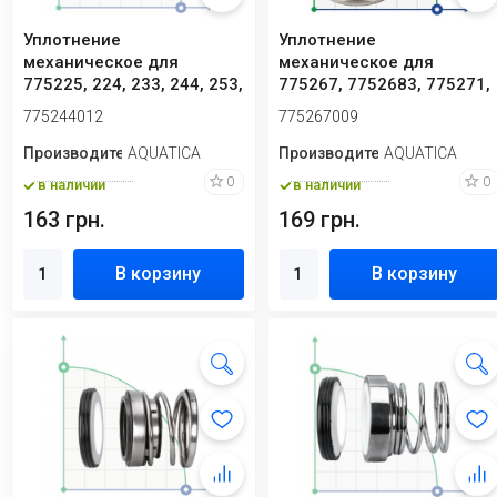
Уплотнение
Уплотнение
механическое для
механическое для
775225, 224, 233, 244, 253,
775267, 7752683, 775271,
254, 255, 264, 371, 3...
7752713, 775297,
775244012
775267009
7752983...
Производитель
AQUATICA
Производитель
AQUATICA
0
0
в наличии
в наличии
163 грн.
169 грн.
В корзину
В корзину