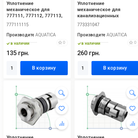
Уплотнение
Уплотнение
механическое для
механическое для
777111, 777112, 777113,
канализационных
777114, 777115 Aquatica
насосов Aquatica
777111115
773331047
7...
(773331047)
Производитель
AQUATICA
Производитель
AQUATICA
0
0
в наличии
в наличии
135 грн.
260 грн.
В корзину
В корзину
Уплотнение
Уплотнение