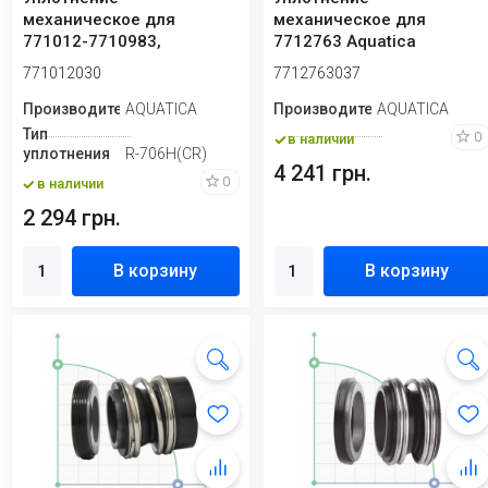
механическое для
механическое для
771012-7710983,
7712763 Aquatica
7711003-7711413
7712763037
771012030
7712763037
Aquatica 771012030
Производитель
AQUATICA
Производитель
AQUATICA
Тип
0
в наличии
уплотнения
R-706H(CR)
4 241 грн.
0
в наличии
2 294 грн.
В корзину
В корзину