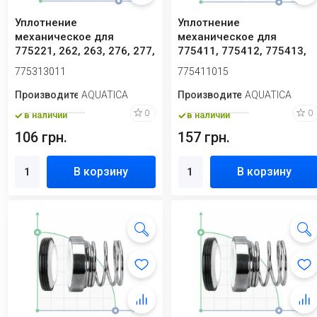
Уплотнение
Уплотнение
механическое для
механическое для
775221, 262, 263, 276, 277,
775411, 775412, 775413,
304, 305, 313, 318, 3...
776411, 776412, 776413
775313011
775411015
Производитель
AQUATICA
Производитель
AQUATICA
0
0
в наличии
в наличии
106 грн.
157 грн.
В корзину
В корзину