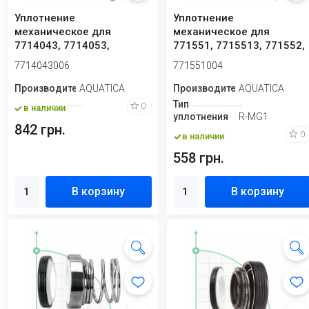
Уплотнение
Уплотнение
механическое для
механическое для
7714043, 7714053,
771551, 7715513, 771552,
7714063, 7714123,
7715523 Aquatica
7714043006
771551004
7714133, 771...
771551004
Производитель
AQUATICA
Производитель
AQUATICA
Тип
0
в наличии
уплотнения
R-MG1
842 грн.
0
в наличии
558 грн.
В корзину
В корзину