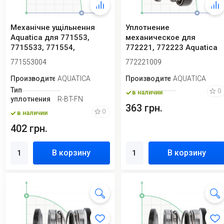
Механічне ущільнення
Уплотнение
Aquatica для 771553,
механическое для
7715533, 771554,
772221, 772223 Aquatica
7715543, 7715553
772221009
771553004
772221009
Производитель
AQUATICA
Производитель
AQUATICA
Тип
0
в наличии
уплотнения
R-BT-FN
363 грн.
0
в наличии
402 грн.
В корзину
В корзину