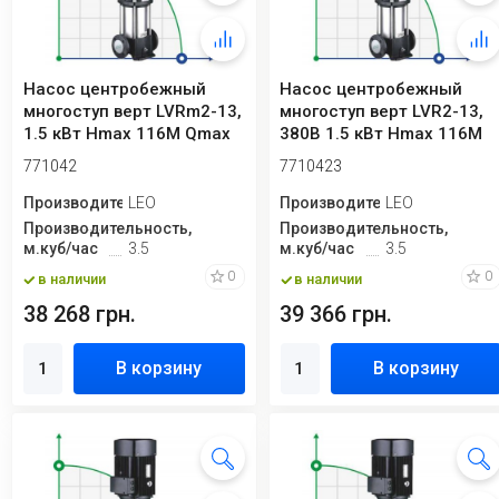
Насос центробежный
Насос центробежный
многоступ верт LVRm2-13,
многоступ верт LVR2-13,
1.5 кВт Hmax 116М Qmax
380В 1.5 кВт Hmax 116М
58.3 л/мин...
Qmax 58.3 л...
771042
7710423
Производитель
LEO
Производитель
LEO
Производительность,
Производительность,
м.куб/час
3.5
м.куб/час
3.5
0
0
в наличии
в наличии
38 268 грн.
39 366 грн.
В корзину
В корзину