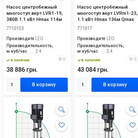
Насос центробежный
Насос центробежный
многоступ верт LVR1-19,
многоступ верт LVRm1-23,
380В 1.1 кВт Hmax 114м
1.1 кВт Hmax 136м Qmax
Qmax 40л/ми...
40л/мин не...
7710153
771017
Производитель
LEO
Производитель
LEO
Производительность,
Производительность,
м.куб/час
2.4
м.куб/час
2.4
0
0
в наличии
в наличии
38 886 грн.
43 084 грн.
В корзину
В корзину