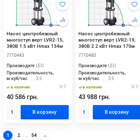
Насос центробежный
Насос центробежный
многоступ верт LVR2-15,
многоступ верт LVR2-19,
380В 1.5 кВт Hmax 134м
380В 2.2 кВт Hmax 170м
Qmax 58.3 л...
Qmax 58.3 л...
7710443
7710483
Производитель
LEO
Производитель
LEO
Производительность,
Производительность,
м.куб/час
3.5
м.куб/час
3.5
0
0
в наличии
в наличии
40 586 грн.
43 988 грн.
В корзину
В корзину
1
2
...
54
→