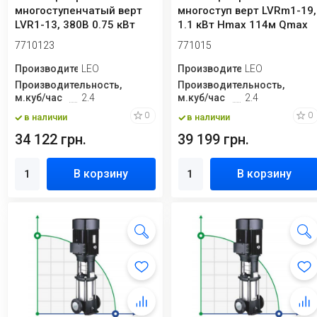
многоступенчатый верт
многоступ верт LVRm1-19,
LVR1-13, 380В 0.75 кВт
1.1 кВт Hmax 114м Qmax
Hmax 78М Qmax...
40л/мин не...
7710123
771015
Производитель
LEO
Производитель
LEO
Производительность,
Производительность,
м.куб/час
2.4
м.куб/час
2.4
0
0
в наличии
в наличии
34 122 грн.
39 199 грн.
В корзину
В корзину