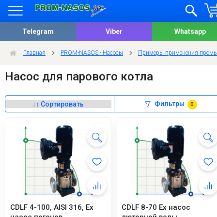
Telegram
Viber
Whatsapp
Главная
PROM-NASOS - Насосы
Примеры применения промы
Насос для парового котла
Фильтры
0
CDLF 4-100, AISI 316, Ex
CDLF 8-70 Ex насос