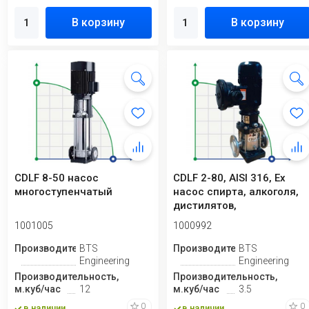
В корзину
В корзину
CDLF 8-50 насос
CDLF 2-80, AISI 316, Ex
многоступенчатый
насос спирта, алкоголя,
дистилятов,
расстворителей, п...
1001005
1000992
Производитель
BTS
Производитель
BTS
Engineering
Engineering
Производительность,
Производительность,
м.куб/час
12
м.куб/час
3.5
0
0
в наличии
в наличии