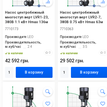
Насос центробежный
Насос центробежный
многоступ верт LVR1-23,
многоступ верт LVR2-7,
380В 1.1 кВт Hmax 136м
380В 0.75 кВт Hmax 63м
Qmax 40л/ми...
Qmax 58.3 л/...
7710173
7710363
Производитель
LEO
Производитель
LEO
Производительность,
Производительность,
м.куб/час
2.4
м.куб/час
3.5
0
0
в наличии
в наличии
42 592 грн.
29 502 грн.
В корзину
В корзину