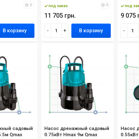
0
0
под заказ
под за
11 705 грн.
9 075 
В корзину
-
+
В корзину
-
жный садовый
Насос дренажный садовый
Насос 
5.5м Qmax
0.75кВт Hmax 9м Qmax
0.55кВ