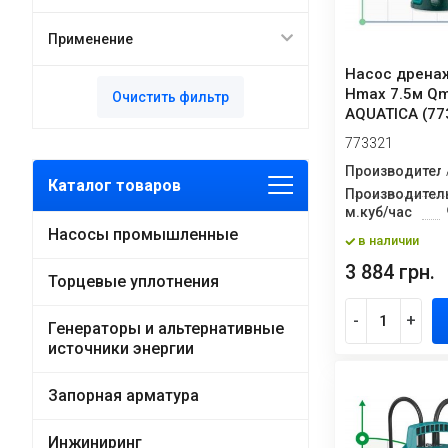
Применение
Насос дренаж
Hmax 7.5м Qm
Очистить фильтр
AQUATICA (77
773321
Производител
Каталог товаров
Производитель
м.куб/час
Насосы промышленные
в наличии
3 884 грн.
Торцевые уплотнения
-
+
Генераторы и альтернативные
источники энергии
Запорная арматура
Инжиниринг