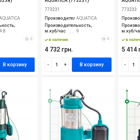
3238)
AQUATICA (773231)
AQUATIC
773231
773233
ь
AQUATICA
Производитель
AQUATICA
Произво
ность,
Производительность,
Произво
4.8
м.куб/час
9
м.куб/ч
0
0
в наличии
в нали
4 732 грн.
5 414 
В корзину
-
+
В корзину
-