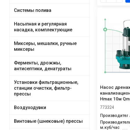
Системы полива
Насыпная и регулярная
насадка, комплектующие
Миксеры, мешалки, ручные
миксеры
Ферменты, дрожжы,
антисептики, денатураты
Установки фильтрационные,
Насос дрена
станции очистки, фильтр-
канализацион
прессы
Hmax 10м Qm
AQUATICA (77
Воздуходувки
773324
Производител
Винтовые (шнековые) прессы
Производитель
м.куб/час