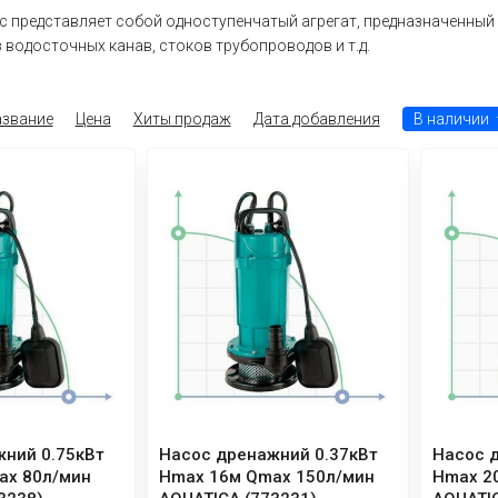
 представляет собой одноступенчатый агрегат, предназначенный д
из водосточных канав, стоков трубопроводов и т.д.
звание
Цена
Хиты продаж
Дата добавления
В наличии
ний 0.75кВт
Насос дренажний 0.37кВт
Насос 
ax 80л/мин
Hmax 16м Qmax 150л/мин
Hmax 2