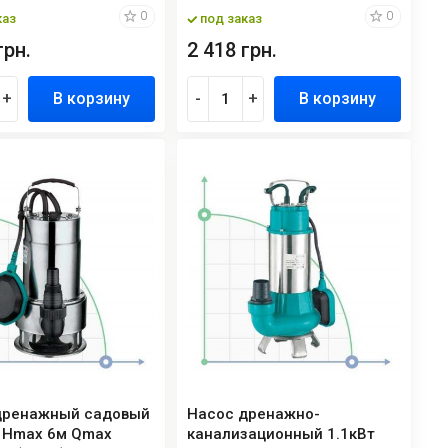
0
0
каз
под заказ
грн.
2 418 грн.
+
В корзину
-
+
В корзину
дренажный садовый
Насос дренажно-
т Hmax 6м Qmax
канализационный 1.1кВт