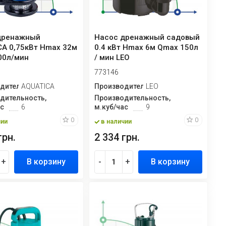
дренажный
Насос дренажный садовый
CA 0,75кВт Hmax 32м
0.4 кВт Hmax 6м Qmax 150л
00л/мин
/ мин LEO
773146
дитель
AQUATICA
Производитель
LEO
дительность,
Производительность,
ас
6
м.куб/час
9
0
0
чии
в наличии
грн.
2 334 грн.
+
В корзину
-
+
В корзину