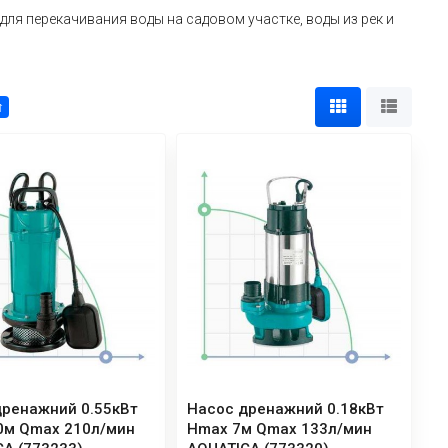
ля перекачивания воды на садовом участке, воды из рек и
↑
дренажний 0.55кВт
Насос дренажний 0.18кВт
0м Qmax 210л/мин
Hmax 7м Qmax 133л/мин