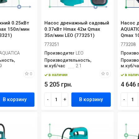
ний 0.25кВт
Насос дренажный садовый
Насос 
ax 150л/мин
0.37кВт Hmax 42м Qmax
AQUATI
3321)
35л/мин LEO (773251)
Qmax 1
773251
773208
ь
AQUATICA
Производитель
LEO
Произво
ность,
Производительность,
Произво
9
м.куб/час
2.1
м.куб/ч
0
0
в наличии
в нали
5 205 грн.
4 646 
В корзину
-
+
В корзину
-