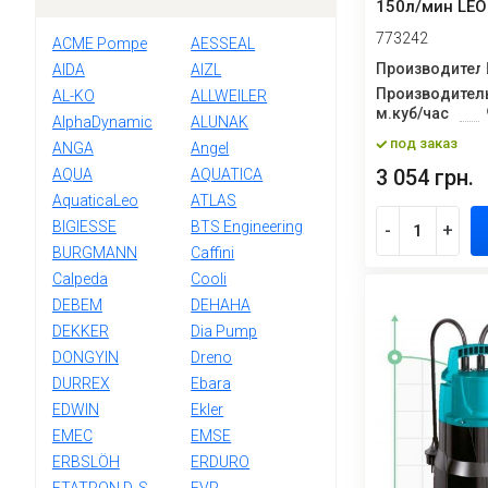
150л/мин LEO
773242
ACME Pompe
AESSEAL
Производител
AIDA
AIZL
Производитель
AL-KO
ALLWEILER
м.куб/час
AlphaDynamic
ALUNAK
под заказ
ANGA
Angel
3 054 грн.
AQUA
AQUATICA
AquaticaLeo
ATLAS
BIGIESSE
BTS Engineering
-
+
BURGMANN
Caffini
Calpeda
Cooli
DEBEM
DEHAHA
DEKKER
Dia Pump
DONGYIN
Dreno
DURREX
Ebara
EDWIN
Ekler
EMEC
EMSE
ERBSLÖH
ERDURO