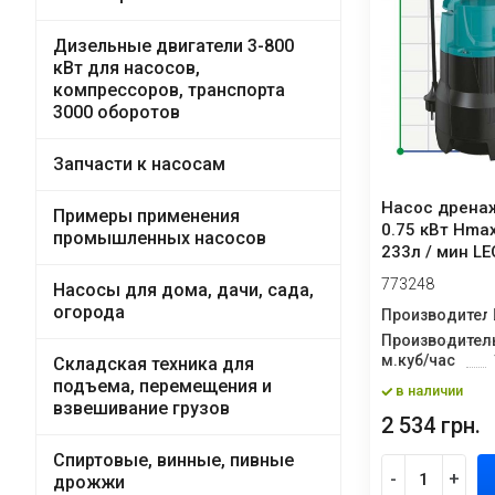
Дизельные двигатели 3-800
кВт для насосов,
компрессоров, транспорта
3000 оборотов
Запчасти к насосам
Насос дрена
Примеры применения
0.75 кВт Hma
промышленных насосов
233л / мин LE
773248
Насосы для дома, дачи, сада,
огорода
Производител
Производитель
м.куб/час
Складская техника для
подъема, перемещения и
в наличии
взвешивание грузов
2 534 грн.
Спиртовые, винные, пивные
-
+
дрожжи