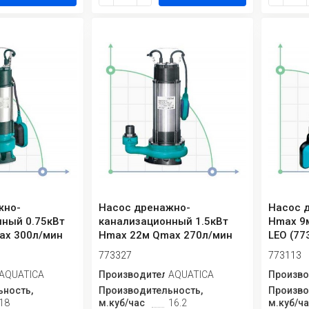
жно-
Насос дренажно-
Насос 
ный 0.75кВт
канализационный 1.5кВт
Hmax 9
ax 300л/мин
Hmax 22м Qmax 270л/мин
LEO (77
3324)
AQUATICA (773327)
773327
773113
ь
AQUATICA
Производитель
AQUATICA
Произво
ность,
Производительность,
Произво
18
м.куб/час
16.2
м.куб/ч