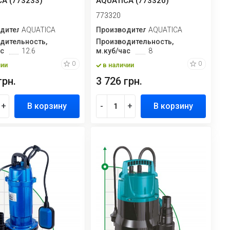
A (773233)
AQUATICA (773320)
773320
дитель
AQUATICA
Производитель
AQUATICA
дительность,
Производительность,
ас
12.6
м.куб/час
8
0
0
чии
в наличии
грн.
3 726 грн.
+
В корзину
-
+
В корзину