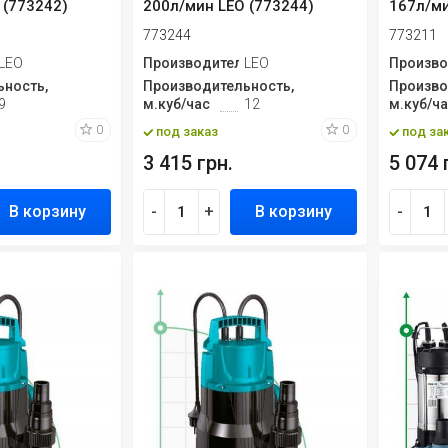
 (773242)
200л/мин LEO (773244)
167л/ми
(773211
773244
773211
ь
LEO
Производитель
LEO
Произво
ность,
Производительность,
Произво
9
м.куб/час
12
м.куб/ч
0
0
под заказ
под за
3 415 грн.
5 074 
В корзину
-
+
В корзину
-