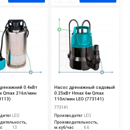
дренажний 0.4кВт
Насос дренажный садовый
м Qmax 216л/мин
0.25кВт Hmax 6м Qmax
3113)
110л/мин LEO (773141)
773141
дитель
LEO
Производитель
LEO
дительность,
Производительность,
ас
13
м.куб/час
6.6