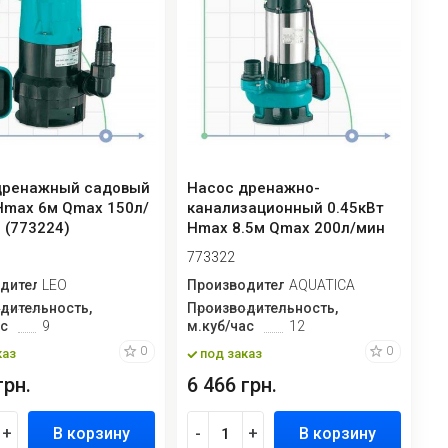
дренажный садовый
Насос дренажно-
Hmax 6м Qmax 150л/
канализационный 0.45кВт
 (773224)
Hmax 8.5м Qmax 200л/мин
AQUATICA (773322)
773322
дитель
LEO
Производитель
AQUATICA
дительность,
Производительность,
ас
9
м.куб/час
12
0
0
каз
под заказ
грн.
6 466 грн.
+
В корзину
-
+
В корзину