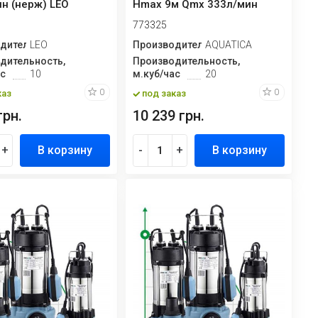
н (нерж) LEO
Hmax 9м Qmx 333л/мин
)
AQUATICA (773325)
773325
дитель
LEO
Производитель
AQUATICA
дительность,
Производительность,
ас
10
м.куб/час
20
0
0
каз
под заказ
грн.
10 239 грн.
+
В корзину
-
+
В корзину