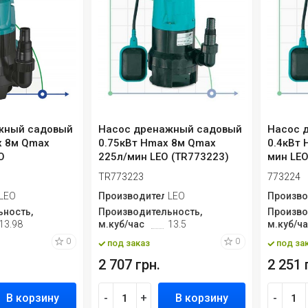
жный садовый
Насос дренажный садовый
Насос 
x 8м Qmax
0.75кВт Hmax 8м Qmax
0.4кВт 
O
225л/мин LEO (TR773223)
мин LEO
TR773223
773224
ь
LEO
Производитель
LEO
Произво
ность,
Производительность,
Произво
13.98
м.куб/час
13.5
м.куб/ч
0
0
под заказ
под за
2 707 грн.
2 251 
В корзину
-
+
В корзину
-