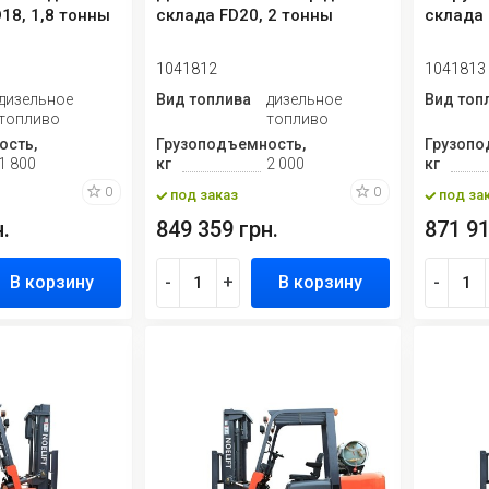
18, 1,8 тонны
склада FD20, 2 тонны
склада 
1041812
1041813
дизельное
Вид топлива
дизельное
Вид топ
топливо
топливо
ость,
Грузоподъемность,
Грузопо
1 800
кг
2 000
кг
0
0
под заказ
под за
.
849 359 грн.
871 91
В корзину
-
+
В корзину
-