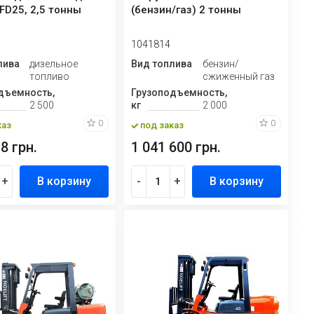
FD25, 2,5 тонны
(бензин/газ) 2 тонны
1041814
лива
дизельное
Вид топлива
бензин/
топливо
сжиженный газ
дъемность,
Грузоподъемность,
2 500
кг
2 000
0
0
каз
под заказ
8 грн.
1 041 600 грн.
+
В корзину
-
+
В корзину