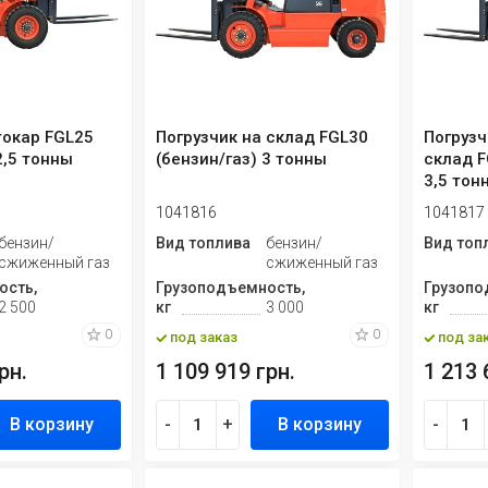
окар FGL25
Погрузчик на склад FGL30
Погрузч
2,5 тонны
(бензин/газ) 3 тонны
склад F
3,5 тон
1041816
1041817
бензин/
Вид топлива
бензин/
Вид топ
сжиженный газ
сжиженный газ
ость,
Грузоподъемность,
Грузопо
2 500
кг
3 000
кг
0
0
под заказ
под за
рн.
1 109 919 грн.
1 213 
В корзину
-
+
В корзину
-