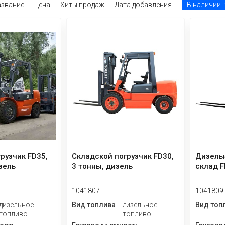
звание
Цена
Хиты продаж
Дата добавления
В наличии
рузчик FD35,
Складской погрузчик FD30,
Дизельн
зель
3 тонны, дизель
склад F
1041807
1041809
дизельное
Вид топлива
дизельное
Вид топ
топливо
топливо