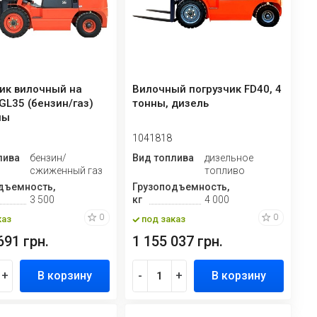
ик вилочный на
Вилочный погрузчик FD40, 4
GL35 (бензин/газ)
тонны, дизель
ны
1041818
лива
бензин/
Вид топлива
дизельное
сжиженный газ
топливо
дъемность,
Грузоподъемность,
3 500
кг
4 000
0
0
каз
под заказ
691 грн.
1 155 037 грн.
+
В корзину
-
+
В корзину