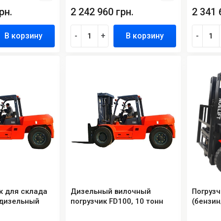
рн.
2 242 960 грн.
2 341 
В корзину
-
+
В корзину
-
к для склада
Дизельный вилочный
Погрузч
, дизельный
погрузчик FD100, 10 тонн
(бензин