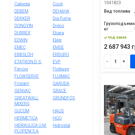
1041823
Calpeda
Cooli
DEBEM
DEHAHA
Вид топлива
DEKKER
Dia Pump
Грузоподъемн
DONGYIN
Dreno
кг
DURREX
Ebara
под заказ
EDWIN
Ekler
2 687 943 г
EMEC
EMSE
ERBSLÖH
ERDURO
-
+
ETATRON D. S.
EVP
Ferroni
Flottweg
FLOWSERVE
FLUIMAC
Fristam
GARUDA
GENVAC
GRACE
GREATWALL
GRUNDFOS
MIXERS
GÜCÜM
HAUS
HERMETICA
HGO
HIDRAULICA U.M.
Hidrostal
PLOPENI S.A