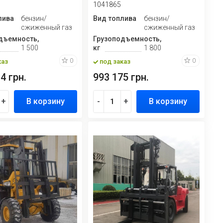
1041865
лива
бензин/
Вид топлива
бензин/
сжиженный газ
сжиженный газ
дъемность,
Грузоподъемность,
1 500
кг
1 800
0
0
каз
под заказ
4 грн.
993 175 грн.
+
В корзину
-
+
В корзину