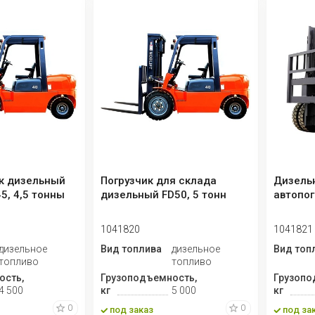
к дизельный
Погрузчик для склада
Дизель
5, 4,5 тонны
дизельный FD50, 5 тонн
автопог
1041820
1041821
дизельное
Вид топлива
дизельное
Вид топ
топливо
топливо
ость,
Грузоподъемность,
Грузопо
4 500
кг
5 000
кг
0
0
под заказ
под за