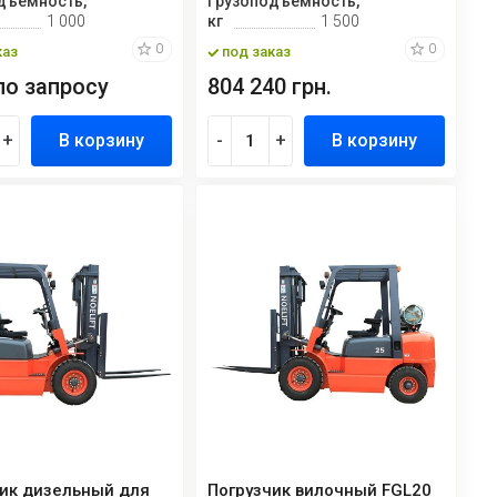
дъемность,
Грузоподъемность,
1 000
кг
1 500
0
0
каз
под заказ
по запросу
804 240 грн.
+
В корзину
-
+
В корзину
чик дизельный для
Погрузчик вилочный FGL20