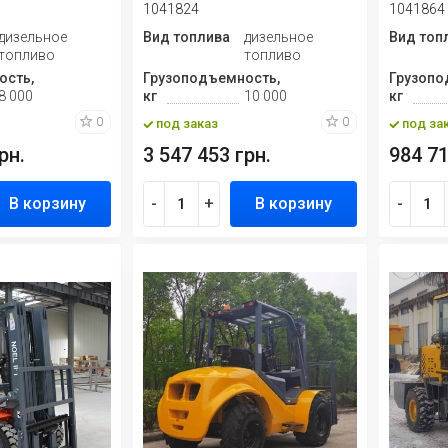
1041824
1041864
дизельное
Вид топлива
дизельное
Вид топ
топливо
топливо
ость,
Грузоподъемность,
Грузопо
8 000
кг
10 000
кг
0
0
под заказ
под за
рн.
3 547 453 грн.
984 71
В корзину
-
+
В корзину
-