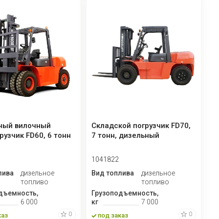
ный вилочный
Складской погрузчик FD70,
рузчик FD60, 6 тонн
7 тонн, дизельный
1041822
лива
дизельное
Вид топлива
дизельное
топливо
топливо
дъемность,
Грузоподъемность,
6 000
кг
7 000
0
0
каз
под заказ