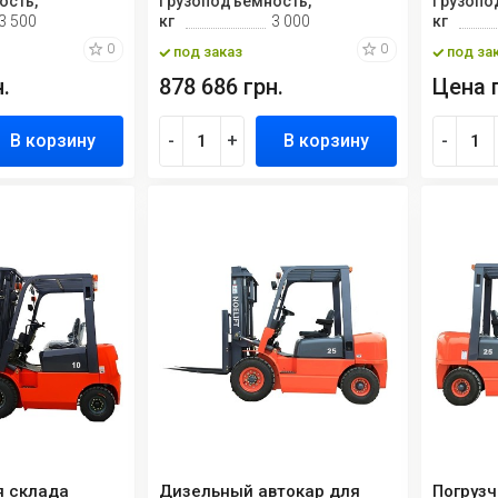
ость,
Грузоподъемность,
Грузопо
3 500
кг
3 000
кг
0
0
под заказ
под за
.
878 686 грн.
Цена 
В корзину
-
+
В корзину
-
я склада
Дизельный автокар для
Погруз