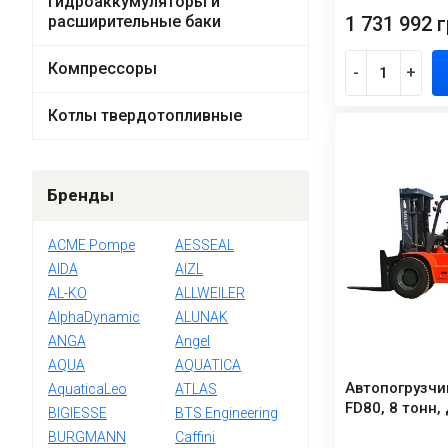
Гидроаккумуляторы и
расширительные баки
1 731 992 г
Компрессоры
-
+
Котлы твердотопливные
Бренды
ACME Pompe
AESSEAL
AIDA
AIZL
AL-KO
ALLWEILER
AlphaDynamic
ALUNAK
ANGA
Angel
AQUA
AQUATICA
Автопогрузчи
AquaticaLeo
ATLAS
FD80, 8 тонн
BIGIESSE
BTS Engineering
BURGMANN
Caffini