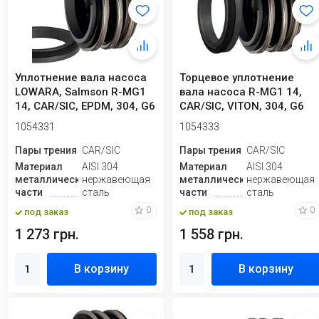
Уплотнение вала насоса
Торцевое уплотнение
LOWARA, Salmson R-MG1
вала насоса R-MG1 14,
14, CAR/SIC, EPDM, 304, G6
CAR/SIC, VITON, 304, G6
1054331
1054333
Пары трения
CAR/SIC
Пары трения
CAR/SIC
Материал
AISI 304
Материал
AISI 304
металлической
нержавеющая
металлической
нержавеющая
части
сталь
части
сталь
0
0
под заказ
под заказ
1 273 грн.
1 558 грн.
В корзину
В корзину