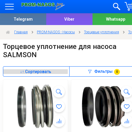
Telegram
Viber
Whatsapp
Главная
PROM-NASOS - Насосы
Торцевые уплотнения
То
Торцевое уплотнение для насоса
SALMSON
Фильтры
0