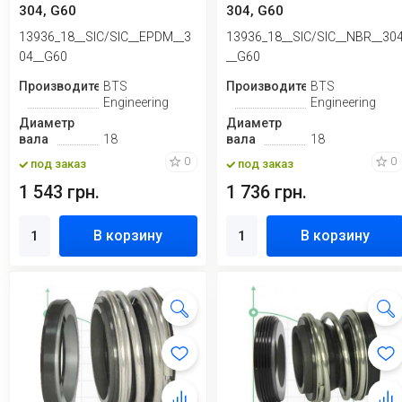
304, G60
304, G60
13936_18__SIC/SIC__EPDM__3
13936_18__SIC/SIC__NBR__30
04__G60
__G60
Производитель
BTS
Производитель
BTS
Engineering
Engineering
Диаметр
Диаметр
вала
18
вала
18
0
0
под заказ
под заказ
1 543 грн.
1 736 грн.
В корзину
В корзину