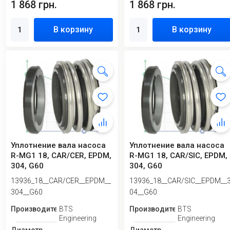
1 868 грн.
1 868 грн.
В корзину
В корзину
Уплотнение вала насоса
Уплотнение вала насоса
R-MG1 18, CAR/CER, EPDM,
R-MG1 18, CAR/SIC, EPDM,
304, G60
304, G60
13936_18__CAR/CER__EPDM__
13936_18__CAR/SIC__EPDM__
304__G60
04__G60
Производитель
BTS
Производитель
BTS
Engineering
Engineering