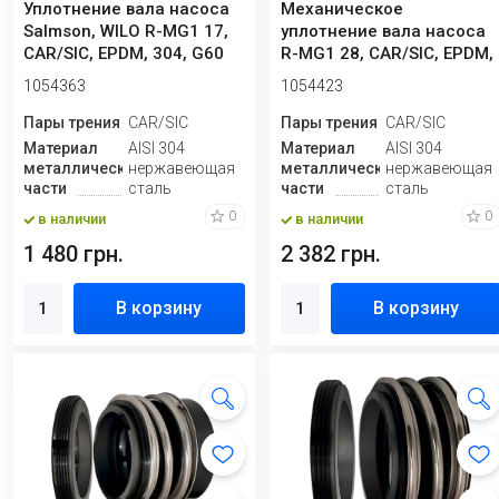
Уплотнение вала насоса
Механическое
Salmson, WILO R-MG1 17,
уплотнение вала насоса
CAR/SIC, EPDM, 304, G60
R-MG1 28, CAR/SIC, EPDM,
304, G60
1054363
1054423
Пары трения
CAR/SIC
Пары трения
CAR/SIC
Материал
AISI 304
Материал
AISI 304
металлической
нержавеющая
металлической
нержавеющая
части
сталь
части
сталь
0
0
в наличии
в наличии
1 480 грн.
2 382 грн.
В корзину
В корзину