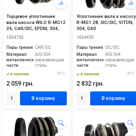
Торцевое уплотнение
Уплотнение вала к насосу
вала насоса WILO R-MG12
R-MG1 28, SIC/SIC, VITON,
24, CAR/SIC, EPDM, 304,
304, G60
G60
1054750
1054430
Пары трения
CAR/SIC
Пары трения
SIC/SIC
Материал
AISI 304
Материал
AISI 304
металлической
нержавеющая
металлической
нержавеющая
части
сталь
части
сталь
0
0
в наличии
в наличии
2 059 грн.
2 832 грн.
В корзину
В корзину