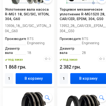
Уплотнение вала насоса
Торцевое механическое
R-MG1 18, SIC/SIC, VITON,
уплотнение R-MG1S20 28,
304, G60
CAR/CER, EPDM, 304, G50
13936_18__SIC/SIC__VITON__3
13952_28__CAR/CER__EPDM__
04__G60
304__G50
Производитель
BTS
Производитель
BTS
Engineering
Engineering
Диаметр
Диаметр
вала
18
вала
28
0
0
под заказ
под заказ
1 868 грн.
2 382 грн.
В корзину
В корзину