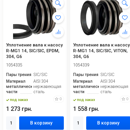
Уплотнение вала к насосу
Уплотнение вала к насосу
R-MG1 14, SIC/SIC, EPDM,
R-MG1 14, SIC/SIC, VITON,
304, G6
304, G6
1054335
1054339
Пары трения
SIC/SIC
Пары трения
SIC/SIC
Материал
AISI 304
Материал
AISI 304
металлической
нержавеющая
металлической
нержавеющая
части
сталь
части
сталь
0
0
под заказ
под заказ
1 273 грн.
1 558 грн.
В корзину
В корзину