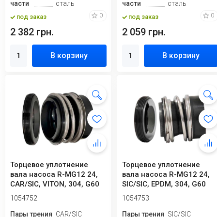
части
сталь
части
сталь
0
0
под заказ
под заказ
2 382 грн.
2 059 грн.
В корзину
В корзину
Торцевое уплотнение
Торцевое уплотнение
вала насоса R-MG12 24,
вала насоса R-MG12 24,
CAR/SIC, VITON, 304, G60
SIC/SIC, EPDM, 304, G60
типа ANGA ...
1054752
1054753
Пары трения
CAR/SIC
Пары трения
SIC/SIC