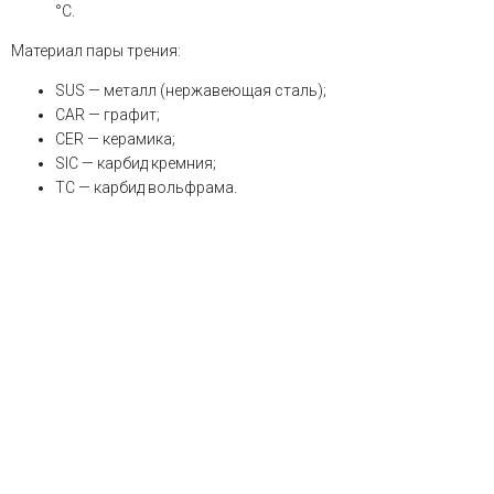
°С.
Материал пары трения:
SUS — металл (нержавеющая сталь);
CAR — графит;
CER — керамика;
SIC — карбид кремния;
TС — карбид вольфрама.