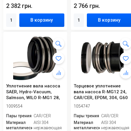
2 382 грн.
2 766 грн.
В корзину
В корзину
Уплотнение вала насоса
Торцевое уплотнение
SAER, Hydro-Vacuum,
вала насоса R-MG12 24,
Salmson, WILO R-MG1 28,
CAR/CER, EPDM, 304, G60
CAR/CER, E...
1009554
1054747
Пары трения
CAR/CER
Пары трения
CAR/CER
Материал
AISI 304
Материал
AISI 304
металлической
нержавеющая
металлической
нержавеющая