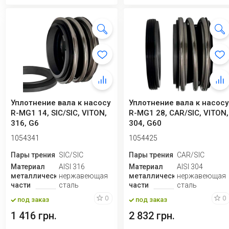
Уплотнение вала к насосу
Уплотнение вала к насосу
R-MG1 14, SIC/SIC, VITON,
R-MG1 28, CAR/SIC, VITON,
316, G6
304, G60
1054341
1054425
Пары трения
SIC/SIC
Пары трения
CAR/SIC
Материал
AISI 316
Материал
AISI 304
металлической
нержавеющая
металлической
нержавеющая
части
сталь
части
сталь
0
0
под заказ
под заказ
1 416 грн.
2 832 грн.