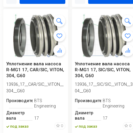
Уплотнение вала насоса
Уплотнение вала насоса
R-MG1 17, CAR/SIC, VITON,
R-MG1 17, SIC/SIC, VITON,
304, G60
304, G60
13936_17__CAR/SIC__VITON__
13936_17__SIC/SIC__VITON__3
304__G60
04__G60
Производитель
BTS
Производитель
BTS
Engineering
Engineering
Диаметр
Диаметр
вала
17
вала
17
0
0
под заказ
под заказ