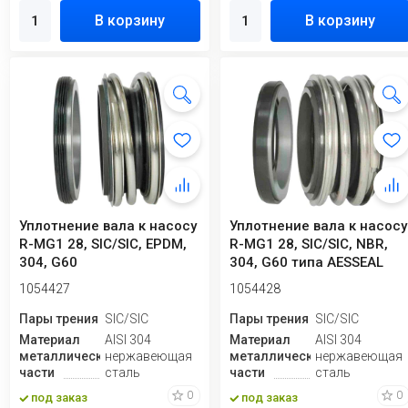
В корзину
В корзину
Уплотнение вала к насосу
Уплотнение вала к насосу
R-MG1 28, SIC/SIC, EPDM,
R-MG1 28, SIC/SIC, NBR,
304, G60
304, G60 типа AESSEAL
B02, B...
1054427
1054428
Пары трения
SIC/SIC
Пары трения
SIC/SIC
Материал
AISI 304
Материал
AISI 304
металлической
нержавеющая
металлической
нержавеющая
части
сталь
части
сталь
0
0
под заказ
под заказ