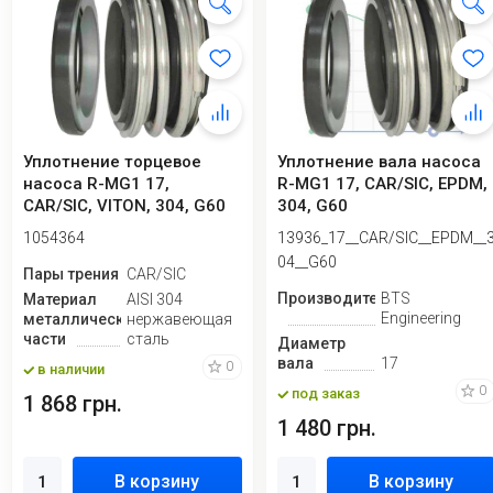
Уплотнение торцевое
Уплотнение вала насоса
насоса R-MG1 17,
R-MG1 17, CAR/SIC, EPDM,
CAR/SIC, VITON, 304, G60
304, G60
1054364
13936_17__CAR/SIC__EPDM__
04__G60
Пары трения
CAR/SIC
Производитель
BTS
Материал
AISI 304
Engineering
металлической
нержавеющая
части
сталь
Диаметр
вала
17
0
в наличии
0
под заказ
1 868 грн.
1 480 грн.
В корзину
В корзину