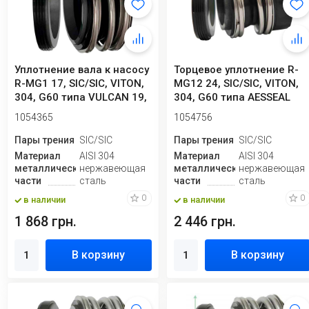
Уплотнение вала к насосу
Торцевое уплотнение R-
R-MG1 17, SIC/SIC, VITON,
MG12 24, SIC/SIC, VITON,
304, G60 типа VULCAN 19,
304, G60 типа AESSEAL
R...
B012, B0...
1054365
1054756
Пары трения
SIC/SIC
Пары трения
SIC/SIC
Материал
AISI 304
Материал
AISI 304
металлической
нержавеющая
металлической
нержавеющая
части
сталь
части
сталь
0
0
в наличии
в наличии
1 868 грн.
2 446 грн.
В корзину
В корзину