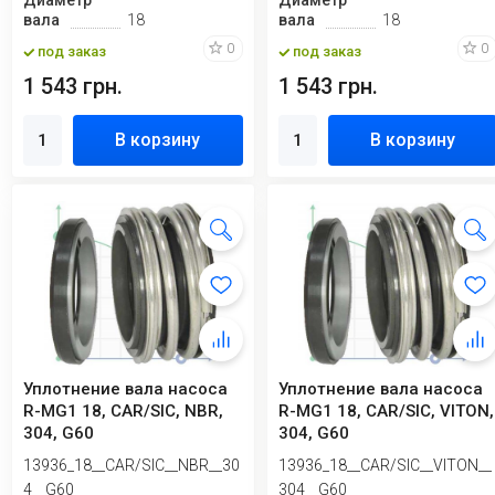
Диаметр
Диаметр
вала
18
вала
18
0
0
под заказ
под заказ
1 543 грн.
1 543 грн.
В корзину
В корзину
Уплотнение вала насоса
Уплотнение вала насоса
R-MG1 18, CAR/SIC, NBR,
R-MG1 18, CAR/SIC, VITON,
304, G60
304, G60
13936_18__CAR/SIC__NBR__30
13936_18__CAR/SIC__VITON__
4__G60
304__G60