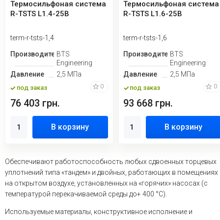
Термосильфоная система
Термосильфоная система
R-TSTS L1.4-25B
R-TSTS L1.6-25B
term-r-tsts-1,4
term-r-tsts-1,6
Производитель
BTS
Производитель
BTS
Engineering
Engineering
Давление
2,5 МПа
Давление
2,5 МПа
0
0
под заказ
под заказ
76 403 грн.
93 668 грн.
В корзину
В корзину
Обеспечивают работоспособность любых сдвоенных торцевых
уплотнений типа «тандем» и двойных, работающих в помещениях 
на открытом воздухе, установленных на «горячих» насосах (с
температурой перекачиваемой среды до+ 400 °С).
Используемые материалы, конструктивное исполнение и