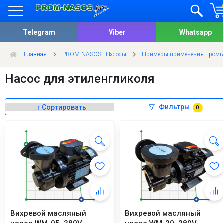
Telegram
Viber
Whatsapp
Главная
PROM-NASOS - Насосы
Примеры применения промы
Насос для этиленгликоля
Фильтры
0
Вихревой масляный
Вихревой масляный