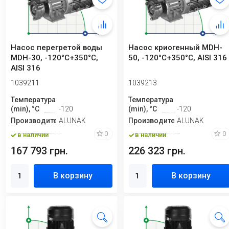
Насос перегретой воды
Насос криогенный MDH-
MDH-30, -120°C+350°C,
50, -120°C+350°C, AISI 316
AISI 316
1039211
1039213
Температура
Температура
(min), °C
-120
(min), °C
-120
Производитель
ALUNAK
Производитель
ALUNAK
0
0
в наличии
в наличии
167 793 грн.
226 323 грн.
В корзину
В корзину