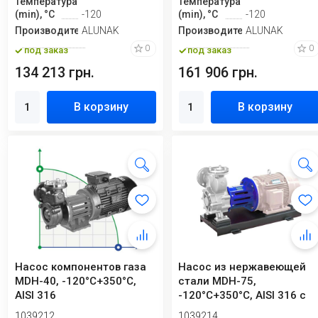
Температура
Температура
(min), °C
-120
(min), °C
-120
Производитель
ALUNAK
Производитель
ALUNAK
0
0
под заказ
под заказ
134 213 грн.
161 906 грн.
В корзину
В корзину
Насос компонентов газа
Насос из нержавеющей
MDH-40, -120°C+350°C,
стали MDH-75,
AISI 316
-120°C+350°C, AISI 316 с
магнитной муфтой
1039212
1039214