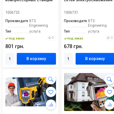
компрессорных станций
сетей электроснабжения
1006725
1006731
Производитель
BTS
Производитель
BTS
Engineering
Engineering
Тип
услуга
Тип
услуга
0
0
под заказ
под заказ
801 грн.
678 грн.
В корзину
В корзину