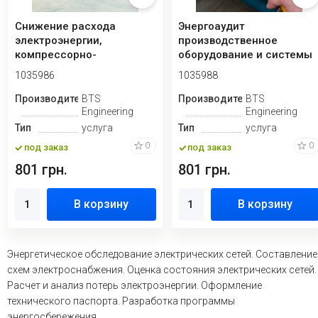
Снижение расхода
Энергоаудит
электроэнергии,
производственное
компрессорно-
оборудование и системы
холодильное
электроснабжения
1035986
1035988
оборудование
Производитель
BTS
Производитель
BTS
Engineering
Engineering
Тип
услуга
Тип
услуга
0
0
под заказ
под заказ
801 грн.
801 грн.
В корзину
В корзину
Энергетическое обследование электрических сетей. Составление
схем электроснабжения. Оценка состояния электрических сетей.
Расчет и анализ потерь электроэнергии. Оформление
технического паспорта. Разработка программы
энергосбережения.