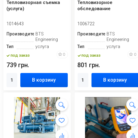
Тепловизорная съемка
Тепловизорное
(услуга)
обследование
1014643
1006722
Производитель
BTS
Производитель
BTS
Engineering
Engineering
Тип
услуга
Тип
услуга
0
0
под заказ
под заказ
739 грн.
801 грн.
В корзину
В корзину