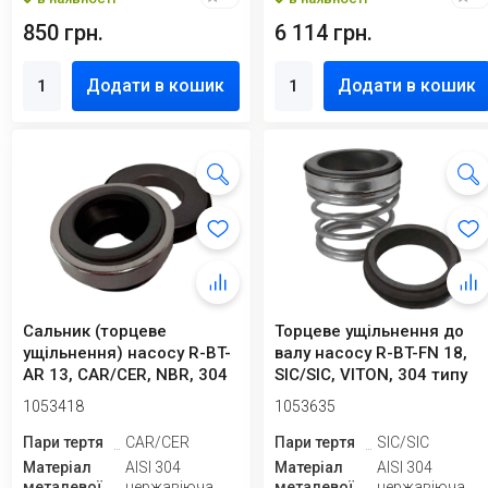
850 грн.
6 114 грн.
Додати в кошик
Додати в кошик
Сальник (торцеве
Торцеве ущільнення до
ущільнення) насосу R-BT-
валу насосу R-BT-FN 18,
AR 13, CAR/CER, NBR, 304
SIC/SIC, VITON, 304 типу
FLOWSE...
1053418
1053635
Пари тертя
CAR/CER
Пари тертя
SIC/SIC
Матеріал
AISI 304
Матеріал
AISI 304
металевої
нержавіюча
металевої
нержавіюча