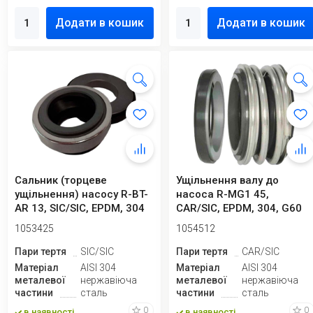
Додати в кошик
Додати в кошик
Сальник (торцеве
Ущільнення валу до
ущільнення) насосу R-BT-
насоса R-MG1 45,
AR 13, SIC/SIC, EPDM, 304
CAR/SIC, EPDM, 304, G60
1053425
1054512
Пари тертя
SIC/SIC
Пари тертя
CAR/SIC
Матеріал
AISI 304
Матеріал
AISI 304
металевої
нержавіюча
металевої
нержавіюча
частини
сталь
частини
сталь
0
0
в наявності
в наявності