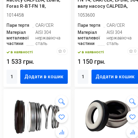
насосу CALPEDA, Ebara,
FN 14, CAR/CER, EPDM, 30
Foras R-BT-FN 18,
валу насосу CALPEDA,
CAR/CER, EPD...
Ebara,...
1014458
1053600
Пари тертя
CAR/CER
Пари тертя
CAR/CER
Матеріал
AISI 304
Матеріал
AISI 304
металевої
нержавіюча
металевої
нержавіюча
частини
сталь
частини
сталь
0
0
в наявності
в наявності
1 533 грн.
1 150 грн.
Додати в кошик
Додати в кошик