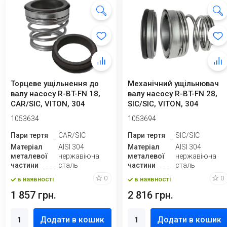
Торцеве ущільнення до
Механічний ущільнювач
валу насосу R-BT-FN 18,
валу насосу R-BT-FN 28,
CAR/SIC, VITON, 304
SIC/SIC, VITON, 304
1053634
1053694
Пари тертя
CAR/SIC
Пари тертя
SIC/SIC
Матеріал
AISI 304
Матеріал
AISI 304
металевої
нержавіюча
металевої
нержавіюча
частини
сталь
частини
сталь
0
0
в наявності
в наявності
1 857 грн.
2 816 грн.
Додати в кошик
Додати в кошик