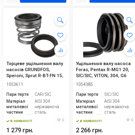
Торцеве ущільнення валу
Ущільнення валу насоса
насосів GRUNDFOS,
Foras, Pentax R-MG1 20,
Speroni, Sprut R-BT-FN 15,
SIC/SIC, VITON, 304, G6
CAR/SIC,...
1053611
1054385
Пари тертя
CAR/SIC
Пари тертя
SIC/SIC
Матеріал
AISI 304
Матеріал
AISI 304
металевої
нержавіюча
металевої
нержавіюча
частини
сталь
частини
сталь
0
0
в наявності
в наявності
1 279 грн.
2 266 грн.