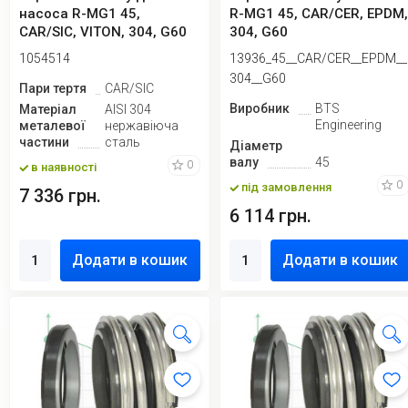
насоса R-MG1 45,
R-MG1 45, CAR/CER, EPDM,
CAR/SIC, VITON, 304, G60
304, G60
1054514
13936_45__CAR/CER__EPDM__
304__G60
Пари тертя
CAR/SIC
Виробник
BTS
Матеріал
AISI 304
Engineering
металевої
нержавіюча
частини
сталь
Діаметр
валу
45
0
в наявності
0
під замовлення
7 336 грн.
6 114 грн.
Додати в кошик
Додати в кошик