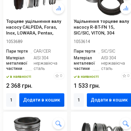
Торцеве ущільнення валу
Ущільнення торцеве валу
насосу CALPEDA, Foras,
насосу R-BT-FN 15,
Inox, LOWARA, Pentax,
SIC/SIC, VITON, 304
Speroni,...
1053689
1053614
Пари тертя
CAR/CER
Пари тертя
SIC/SIC
Матеріал
AISI 304
Матеріал
AISI 304
металевої
нержавіюча
металевої
нержавіюча
частини
сталь
частини
сталь
0
0
в наявності
в наявності
2 368 грн.
1 533 грн.
Додати в кошик
Додати в кошик