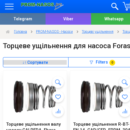
Telegram
Viber
Whatsapp
Головна
PROM-NASOS - Насоси
Торцеві ущільнення
Торц
Торцеве ущільнення для насоса Fora
Filters
0
Торцеве ущільнення валу
Торцеве ущільнення R-BT-