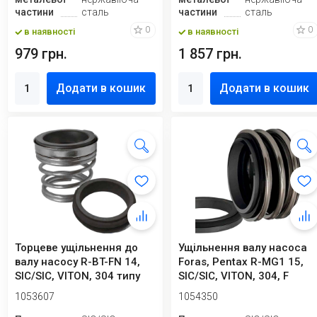
частини
сталь
частини
сталь
0
0
в наявності
в наявності
979 грн.
1 857 грн.
Додати в кошик
Додати в кошик
Торцеве ущільнення до
Ущільнення валу насоса
валу насосу R-BT-FN 14,
Foras, Pentax R-MG1 15,
SIC/SIC, VITON, 304 типу
SIC/SIC, VITON, 304, F
ROTEN ...
1053607
1054350