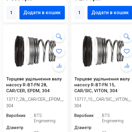
Додати в кошик
Додати в кошик
Торцеве ущільнення валу
Торцеве ущільнення валу
насосу R-BT-FN 28,
насосу R-BT-FN 15,
CAR/CER, EPDM, 304
CAR/SIC, VITON, 304
13717_28__CAR/CER__EPDM__
13717_15__CAR/SIC__VITON__
304
304
Виробник
BTS
Виробник
BTS
Engineering
Engineering
Діаметр
Діаметр