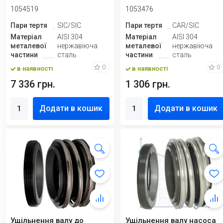
ANGA A1, RO...
304
1054519
1053476
Пари тертя
SIC/SIC
Пари тертя
CAR/SIC
Матеріал
AISI 304
Матеріал
AISI 304
металевої
нержавіюча
металевої
нержавіюча
частини
сталь
частини
сталь
0
0
в наявності
в наявності
7 336 грн.
1 306 грн.
Додати в кошик
Додати в кошик
Ущільнення валу до
Ущільнення валу насоса