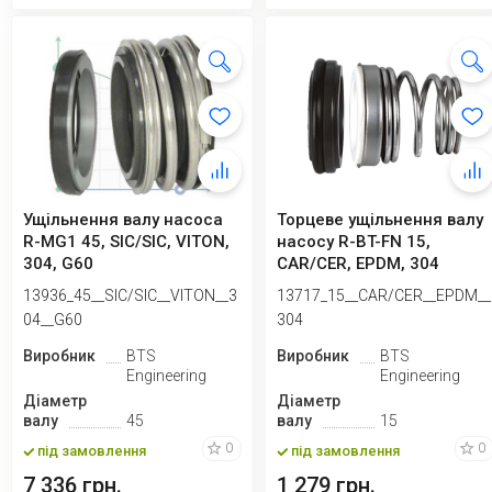
Ущільнення валу насоса
Торцеве ущільнення валу
R-MG1 45, SIC/SIC, VITON,
насосу R-BT-FN 15,
304, G60
CAR/CER, EPDM, 304
13936_45__SIC/SIC__VITON__3
13717_15__CAR/CER__EPDM__
04__G60
304
Виробник
BTS
Виробник
BTS
Engineering
Engineering
Діаметр
Діаметр
валу
45
валу
15
0
0
під замовлення
під замовлення
7 336 грн.
1 279 грн.