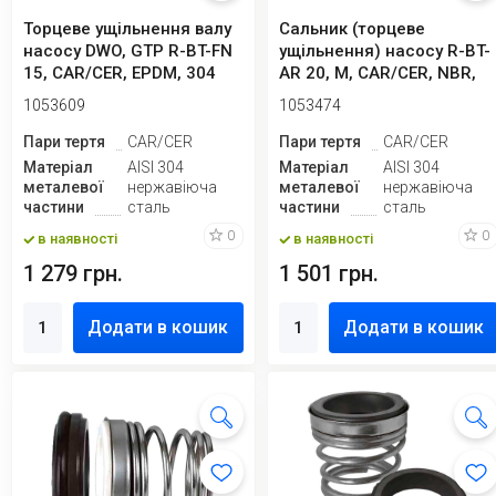
Торцеве ущільнення валу
Сальник (торцеве
насосу DWO, GTP R-BT-FN
ущільнення) насосу R-BT-
15, CAR/CER, EPDM, 304
AR 20, M, CAR/CER, NBR,
304
1053609
1053474
Пари тертя
CAR/CER
Пари тертя
CAR/CER
Матеріал
AISI 304
Матеріал
AISI 304
металевої
нержавіюча
металевої
нержавіюча
частини
сталь
частини
сталь
0
0
в наявності
в наявності
1 279 грн.
1 501 грн.
Додати в кошик
Додати в кошик