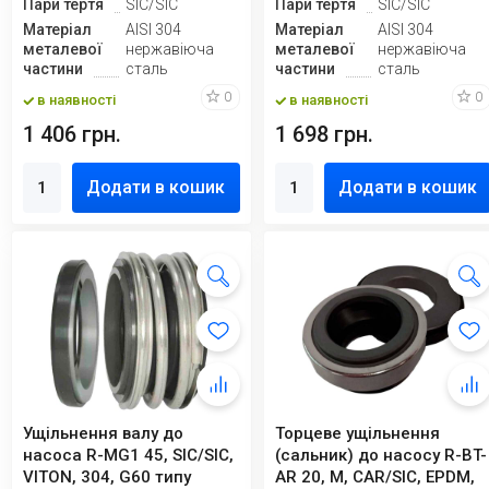
Пари тертя
SIC/SIC
Пари тертя
SIC/SIC
Матеріал
AISI 304
Матеріал
AISI 304
металевої
нержавіюча
металевої
нержавіюча
частини
сталь
частини
сталь
0
0
в наявності
в наявності
1 406 грн.
1 698 грн.
Додати в кошик
Додати в кошик
Ущільнення валу до
Торцеве ущільнення
насоса R-MG1 45, SIC/SIC,
(сальник) до насосу R-BT-
VITON, 304, G60 типу
AR 20, M, CAR/SIC, EPDM,