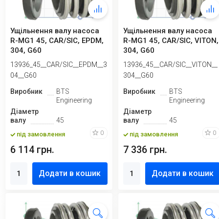
Ущільнення валу насоса
Ущільнення валу насоса
R-MG1 45, CAR/SIC, EPDM,
R-MG1 45, CAR/SIC, VITON,
304, G60
304, G60
13936_45__CAR/SIC__EPDM__3
13936_45__CAR/SIC__VITON__
04__G60
304__G60
Виробник
BTS
Виробник
BTS
Engineering
Engineering
Діаметр
Діаметр
валу
45
валу
45
0
0
під замовлення
під замовлення
6 114 грн.
7 336 грн.
Додати в кошик
Додати в кошик