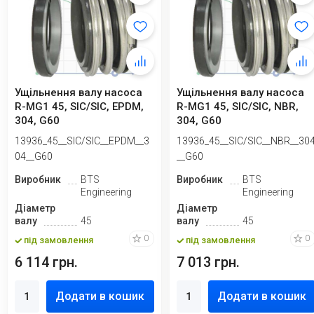
Ущільнення валу насоса
Ущільнення валу насоса
R-MG1 45, SIC/SIC, EPDM,
R-MG1 45, SIC/SIC, NBR,
304, G60
304, G60
13936_45__SIC/SIC__EPDM__3
13936_45__SIC/SIC__NBR__30
04__G60
__G60
Виробник
BTS
Виробник
BTS
Engineering
Engineering
Діаметр
Діаметр
валу
45
валу
45
0
0
під замовлення
під замовлення
6 114 грн.
7 013 грн.
Додати в кошик
Додати в кошик