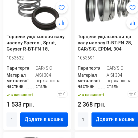
Торцеве ущільнення валу
Торцеве ущільнення до
насосу Speroni, Sprut,
валу насосу R-BT-FN 28,
Geyser R-BT-FN 18,
CAR/SIC, EPDM, 304
CAR/SIC, EP...
1053632
1053691
Пари тертя
CAR/SIC
Пари тертя
CAR/SIC
Матеріал
AISI 304
Матеріал
AISI 304
металевої
нержавіюча
металевої
нержавіюча
частини
сталь
частини
сталь
0
0
в наявності
в наявності
1 533 грн.
2 368 грн.
Додати в кошик
Додати в кошик