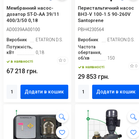
Мембранний насос-
Перистальтичний насос
дозатор ST-D-AA 39/11
BH3-V 100-1.5 90-260V
400/3/50 0,18
Santoprene
AD0039AA00100
PBH4230564
Виробник
ETATRON D.S.
Виробник
ETATRON D.S.
Потужність,
Частота
кВт
0,18
обертання,
об/хв
150
0
в наявності
0
в наявності
67 218 грн.
29 853 грн.
Додати в кошик
Додати в кошик