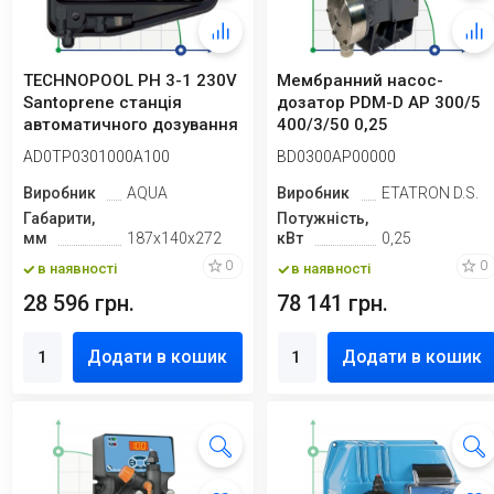
TECHNOPOOL PН 3-1 230V
Мембранний насос-
Santoprene станція
дозатор PDM-D AP 300/5
автоматичного дозування
400/3/50 0,25
AD0TP0301000A100
BD0300AP00000
Виробник
AQUA
Виробник
ETATRON D.S.
Габарити,
Потужність,
мм
187х140х272
кВт
0,25
0
0
в наявності
в наявності
28 596 грн.
78 141 грн.
Додати в кошик
Додати в кошик