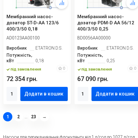
Мембранний насос-
Мембранний насос-
дозатор ST-D-AA 123/6
дозатор PDM-D AA 56/12
400/3/50 0,18
400/3/50 0,25
AD0123AA00100
BD0056AA00000
Виробник
ETATRON D.S.
Виробник
ETATRON D.S.
Потужність,
Потужність,
кВт
0,18
кВт
0,25
0
0
під замовлення
під замовлення
72 354 грн.
67 090 грн.
Додати в кошик
Додати в кошик
1
2
...
23
→
Насоси для перекачування флокулянту від 1 л/год до 1027 л/год.