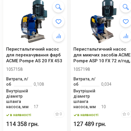
Перистальтичний насос
Перистальтичний насос
для перекачування фарб
для миючих засобів ACME
ACME Pompe AS 20 FX 453
Pompe ASP 10 FX 72 л/год,
л/год, 2...
230/4...
1057158
1057198
Витрата, л/
Витрата, л/
об
0,108
об
0,034
Внутрішній
Внутрішній
діаметр
діаметр
шланга
шланга
насоса, мм
17
насоса, мм
10
0
0
в наявності
в наявності
114 358 грн.
127 489 грн.