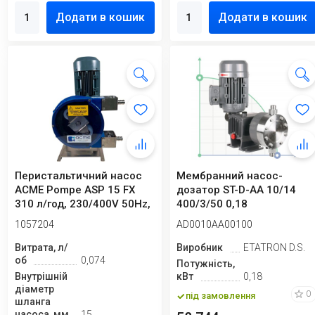
Додати в кошик
Додати в кошик
Перистальтичний насос
Мембранний насос-
ACME Pompe ASP 15 FX
дозатор ST-D-AA 10/14
310 л/год, 230/400V 50Hz,
400/3/50 0,18
0,37 кВт...
1057204
AD0010AA00100
Витрата, л/
Виробник
ETATRON D.S.
об
0,074
Потужність,
Внутрішній
кВт
0,18
діаметр
0
під замовлення
шланга
насоса, мм
15