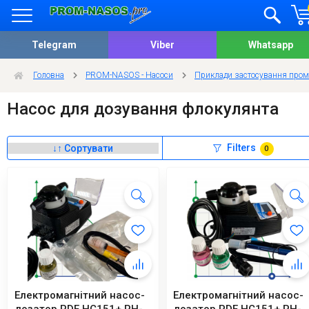
Telegram
Viber
Whatsapp
Головна
PROM-NASOS - Насоси
Приклади застосування пром
Насос для дозування флокулянта
Filters
0
Електромагнітний насос-
Електромагнітний насос-