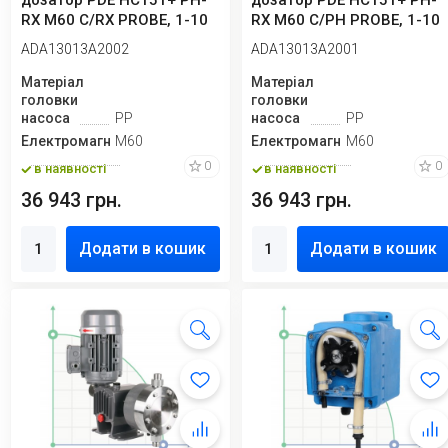
дозатор PDE HC151+ PH-
дозатор PDE HC151+ PH-
RX M60 C/RX PROBE, 1-10
RX M60 C/PH PROBE, 1-10
л/год , ...
л/год , ...
ADA13013A2002
ADA13013A2001
Матеріал
Матеріал
головки
головки
насоса
PP
насоса
PP
Електромагніт
M60
Електромагніт
M60
0
0
в наявності
в наявності
36 943 грн.
36 943 грн.
Додати в кошик
Додати в кошик