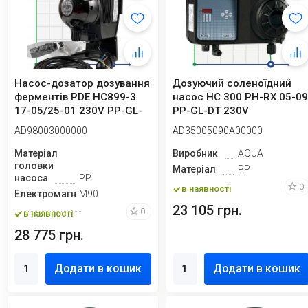
Насос-дозатор дозування
Дозуючий соленоїдний
ферментів PDE HC899-3
насос HC 300 PH-RX 05-0
17-05/25-01 230V PP-GL-
PP-GL-DT 230V
VT
AD98003000000
AD35005090A00000
Матеріал
Виробник
AQUA
головки
Матеріал
PP
насоса
PP
0
в наявності
Електромагніт
M90
23 105 грн.
0
в наявності
28 775 грн.
Додати в кошик
Додати в кошик