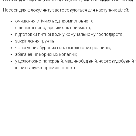
Насоси для флокулянту застосовуються для наступних цілей:
очищення стічних вод промислових та
сільськогосподарських підприємств;
підготовки питної води у комунальному господарстві;
закріплення ґрунтів;
як загусник бурових і водоізолюючих розчинів;
збагачення корисних копалин;
у целюлозно-паперовій, машинобудівній, нафтовидобувній 
інших галузях промисловості.