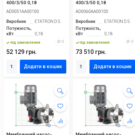
400/3/50 0,18
400/3/50 0,18
AD0051AA00100
AD0060AA00100
Виробник
ETATRON D.S.
Виробник
ETATRON D.S.
Потужність,
Потужність,
кВт
0,18
кВт
0,18
0
0
під замовлення
під замовлення
52 129 грн.
73 510 грн.
Додати в кошик
Додати в кошик
Мембранний насос-
Мембранний насос-