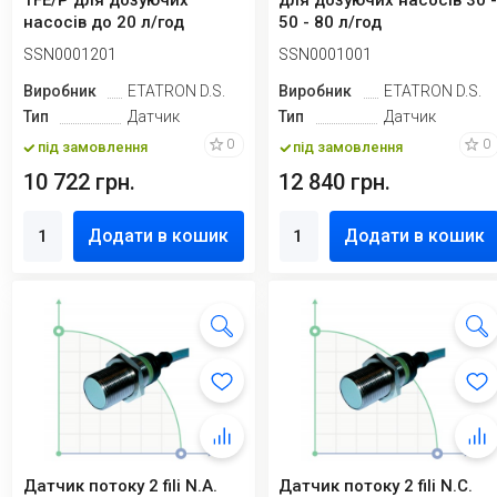
TFE/P для дозуючих
для дозуючих насосів 30 
насосів до 20 л/год
50 - 80 л/год
SSN0001201
SSN0001001
Виробник
ETATRON D.S.
Виробник
ETATRON D.S.
Тип
Датчик
Тип
Датчик
0
0
під замовлення
під замовлення
10 722 грн.
12 840 грн.
Додати в кошик
Додати в кошик
Датчик потоку 2 fili N.A.
Датчик потоку 2 fili N.C.