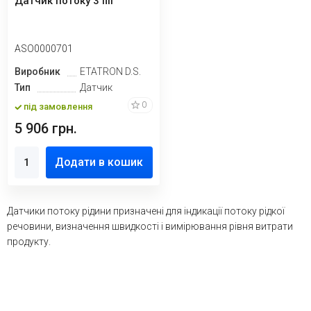
Датчик потоку 3 fili
ASO0000701
Виробник
ETATRON D.S.
Тип
Датчик
0
під замовлення
5 906 грн.
Додати в кошик
Датчики потоку рідини призначені для індикації потоку рідкої
речовини, визначення швидкості і вимірювання рівня витрати
продукту.