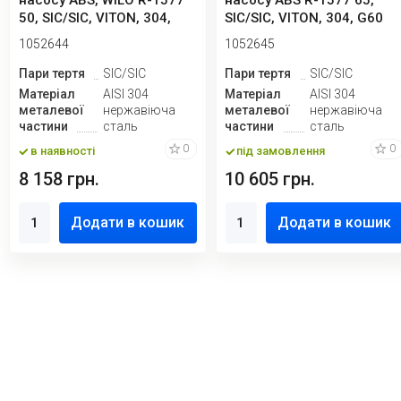
насосу ABS, WILO R-1577
насосу ABS R-1577 65,
50, SIC/SIC, VITON, 304,
SIC/SIC, VITON, 304, G60
G60
1052644
1052645
Пари тертя
SIC/SIC
Пари тертя
SIC/SIC
Матеріал
AISI 304
Матеріал
AISI 304
металевої
нержавіюча
металевої
нержавіюча
частини
сталь
частини
сталь
0
0
в наявності
під замовлення
8 158 грн.
10 605 грн.
Додати в кошик
Додати в кошик