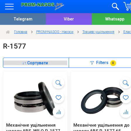
Telegram
Viber
Whatsapp
Головна
PROM-NASOS - Насоси
Торцеві ущільнення
Елас
R-1577
Filters
0
Механічне ущільнення
Механічне ущільнення до