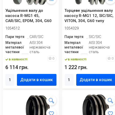
Ущільнення валу до
Торцеве ущільнення валу
насоса R-MG1 45,
насосу R-MG1 12, SIC/SIC,
CAR/SIC, EPDM, 304, G60
VITON, 304, G60 типу
ANGA A...
1054512
1054329
Пари тертя
CAR/SIC
Пари тертя
SIC/SIC
Матеріал
AISI 304
Матеріал
AISI 304
металевої
нержавіюча
металевої
нержавіюча
частини
сталь
частини
сталь
0
0
в наявності
в наявності
6 114 грн.
1 222 грн.
Додати в кошик
Додати в кошик