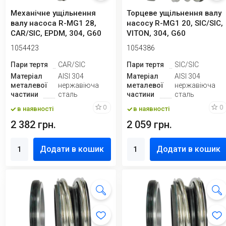
Механічне ущільнення
Торцеве ущільнення валу
валу насоса R-MG1 28,
насосу R-MG1 20, SIC/SIC,
CAR/SIC, EPDM, 304, G60
VITON, 304, G60
1054423
1054386
Пари тертя
CAR/SIC
Пари тертя
SIC/SIC
Матеріал
AISI 304
Матеріал
AISI 304
металевої
нержавіюча
металевої
нержавіюча
частини
сталь
частини
сталь
0
0
в наявності
в наявності
2 382 грн.
2 059 грн.
Додати в кошик
Додати в кошик