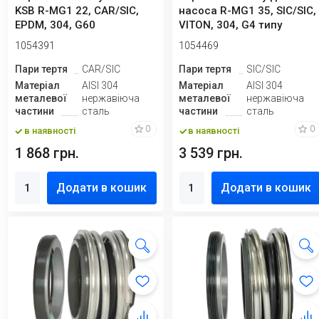
KSB R-MG1 22, CAR/SIC,
насоса R-MG1 35, SIC/SIC,
EPDM, 304, G60
VITON, 304, G4 типу
LIDERING LRB...
1054391
1054469
Пари тертя
CAR/SIC
Пари тертя
SIC/SIC
Матеріал
AISI 304
Матеріал
AISI 304
металевої
нержавіюча
металевої
нержавіюча
частини
сталь
частини
сталь
0
0
в наявності
в наявності
1 868 грн.
3 539 грн.
Додати в кошик
Додати в кошик