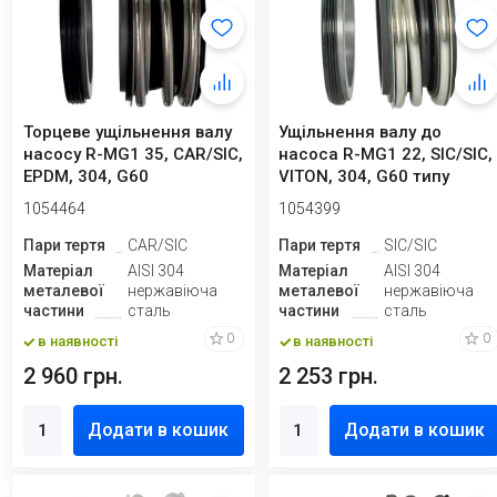
Торцеве ущільнення валу
Ущільнення валу до
насосу R-MG1 35, CAR/SIC,
насоса R-MG1 22, SIC/SIC,
EPDM, 304, G60
VITON, 304, G60 типу
AESSEAL B02...
1054464
1054399
Пари тертя
CAR/SIC
Пари тертя
SIC/SIC
Матеріал
AISI 304
Матеріал
AISI 304
металевої
нержавіюча
металевої
нержавіюча
частини
сталь
частини
сталь
0
0
в наявності
в наявності
2 960 грн.
2 253 грн.
Додати в кошик
Додати в кошик