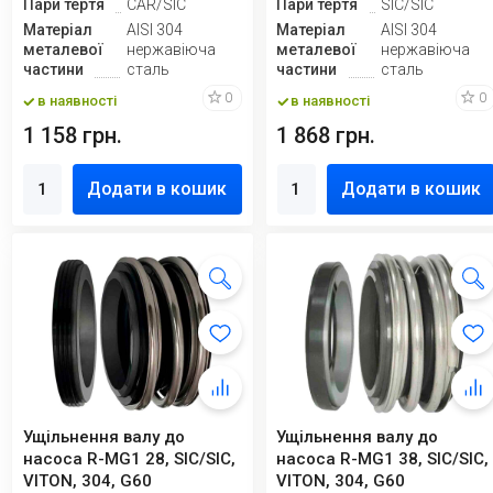
Пари тертя
CAR/SIC
Пари тертя
SIC/SIC
Матеріал
AISI 304
Матеріал
AISI 304
металевої
нержавіюча
металевої
нержавіюча
частини
сталь
частини
сталь
0
0
в наявності
в наявності
1 158 грн.
1 868 грн.
Додати в кошик
Додати в кошик
Ущільнення валу до
Ущільнення валу до
насоса R-MG1 28, SIC/SIC,
насоса R-MG1 38, SIC/SIC,
VITON, 304, G60
VITON, 304, G60