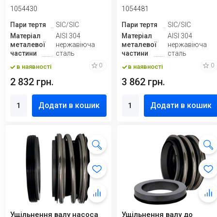
1054430
1054481
Пари тертя
SIC/SIC
Пари тертя
SIC/SIC
Матеріал
AISI 304
Матеріал
AISI 304
металевої
нержавіюча
металевої
нержавіюча
частини
сталь
частини
сталь
0
0
в наявності
в наявності
2 832 грн.
3 862 грн.
Додати в кошик
Додати в кошик
Ущільнення валу насоса
Ущільнення валу до