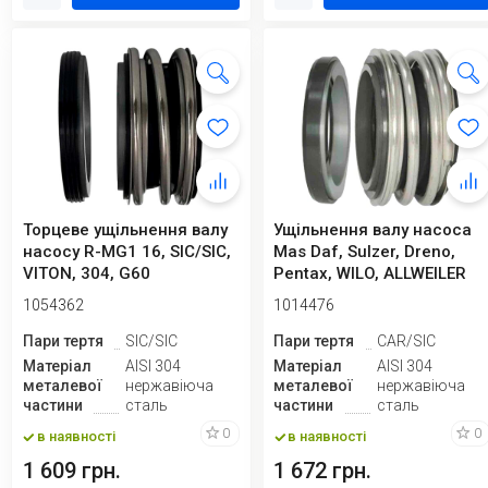
Торцеве ущільнення валу
Ущільнення валу насоса
насосу R-MG1 16, SIC/SIC,
Mas Daf, Sulzer, Dreno,
VITON, 304, G60
Pentax, WILO, ALLWEILER
ABS ти...
1054362
1014476
Пари тертя
SIC/SIC
Пари тертя
CAR/SIC
Матеріал
AISI 304
Матеріал
AISI 304
металевої
нержавіюча
металевої
нержавіюча
частини
сталь
частини
сталь
0
0
в наявності
в наявності
1 609 грн.
1 672 грн.