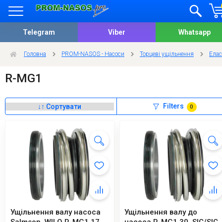
Telegram
Viber
Whatsapp
Головна
PROM-NASOS - Насоси
Торцеві ущільнення
Елас
R-MG1
Filters
0
Ущільнення валу насоса
Ущільнення валу до