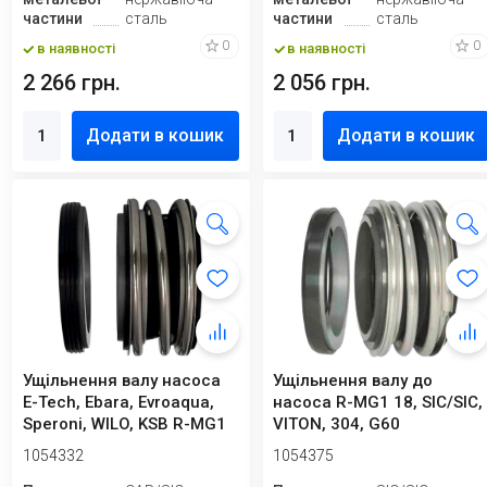
частини
сталь
частини
сталь
0
0
в наявності
в наявності
2 266 грн.
2 056 грн.
Додати в кошик
Додати в кошик
Ущільнення валу насоса
Ущільнення валу до
E-Tech, Ebara, Evroaqua,
насоса R-MG1 18, SIC/SIC,
Speroni, WILO, KSB R-MG1
VITON, 304, G60
14, ...
1054332
1054375