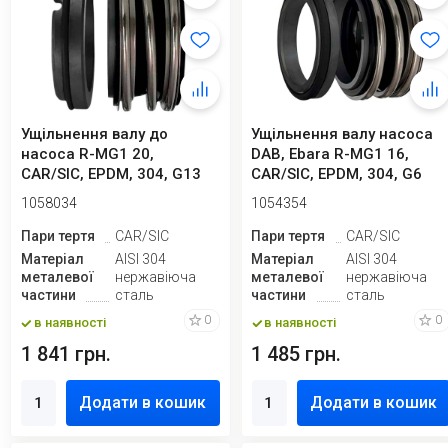
Ущільнення валу до
Ущільнення валу насоса
насоса R-MG1 20,
DAB, Ebara R-MG1 16,
CAR/SIC, EPDM, 304, G13
CAR/SIC, EPDM, 304, G6
1058034
1054354
Пари тертя
CAR/SIC
Пари тертя
CAR/SIC
Матеріал
AISI 304
Матеріал
AISI 304
металевої
нержавіюча
металевої
нержавіюча
частини
сталь
частини
сталь
0
0
в наявності
в наявності
1 841 грн.
1 485 грн.
Додати в кошик
Додати в кошик