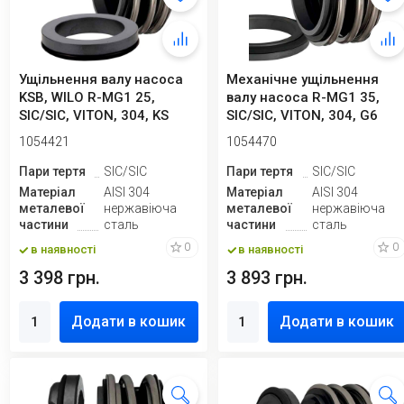
Ущільнення валу насоса
Механічне ущільнення
KSB, WILO R-MG1 25,
валу насоса R-MG1 35,
SIC/SIC, VITON, 304, KS
SIC/SIC, VITON, 304, G6
1054421
1054470
Пари тертя
SIC/SIC
Пари тертя
SIC/SIC
Матеріал
AISI 304
Матеріал
AISI 304
металевої
нержавіюча
металевої
нержавіюча
частини
сталь
частини
сталь
0
0
в наявності
в наявності
3 398 грн.
3 893 грн.
Додати в кошик
Додати в кошик