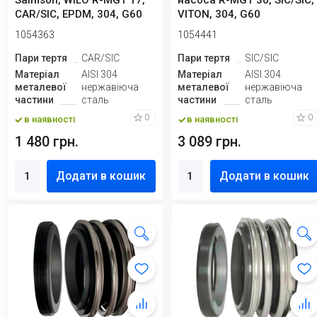
Salmson, WILO R-MG1 17,
насоса R-MG1 30, SIC/SIC,
CAR/SIC, EPDM, 304, G60
VITON, 304, G60
1054363
1054441
Пари тертя
CAR/SIC
Пари тертя
SIC/SIC
Матеріал
AISI 304
Матеріал
AISI 304
металевої
нержавіюча
металевої
нержавіюча
частини
сталь
частини
сталь
0
0
в наявності
в наявності
1 480 грн.
3 089 грн.
Додати в кошик
Додати в кошик