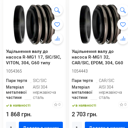
Ущільнення валу до
Ущільнення валу до
насоса R-MG1 17, SIC/SIC,
насоса R-MG1 32,
VITON, 304, G60 типу
CAR/SIC, EPDM, 304, G60
VULCAN 19, ...
1054365
1054443
Пари тертя
SIC/SIC
Пари тертя
CAR/SIC
Матеріал
AISI 304
Матеріал
AISI 304
металевої
нержавіюча
металевої
нержавіюча
частини
сталь
частини
сталь
0
0
в наявності
в наявності
1 868 грн.
2 703 грн.