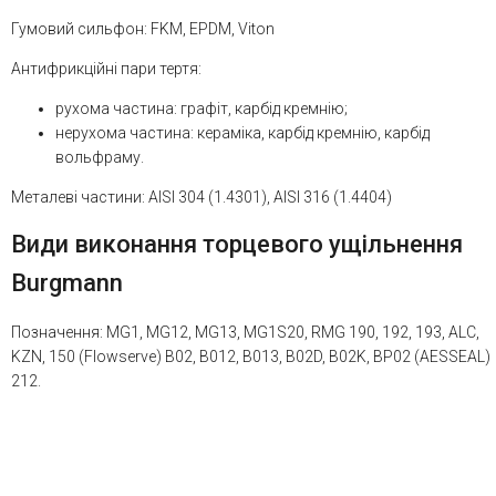
Гумовий сильфон: FKM, EPDM, Viton
Антифрикційні пари тертя:
рухома частина: графіт, карбід кремнію;
нерухома частина: кераміка, карбід кремнію, карбід
вольфраму.
Металеві частини: AISI 304 (1.4301), AISI 316 (1.4404)
Види виконання торцевого ущільнення
Burgmann
Позначення: MG1, MG12, MG13, MG1S20, RMG 190, 192, 193, ALC,
KZN, 150 (Flowserve) B02, B012, B013, B02D, B02K, BP02 (AESSEAL)
212.