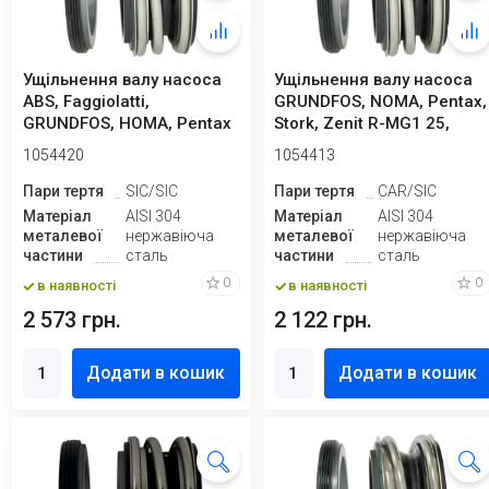
Ущільнення валу насоса
Ущільнення валу насоса
ABS, Faggiolatti,
GRUNDFOS, NOMA, Pentax,
GRUNDFOS, HOMA, Pentax
Stork, Zenit R-MG1 25,
R-MG1 25, SIC...
CAR/SIC...
1054420
1054413
Пари тертя
SIC/SIC
Пари тертя
CAR/SIC
Матеріал
AISI 304
Матеріал
AISI 304
металевої
нержавіюча
металевої
нержавіюча
частини
сталь
частини
сталь
0
0
в наявності
в наявності
2 573 грн.
2 122 грн.
Додати в кошик
Додати в кошик