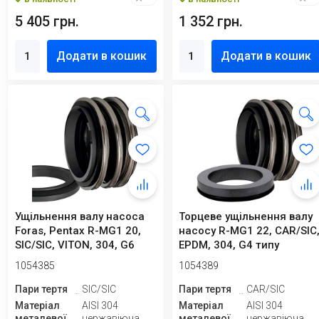
5 405 грн.
1 352 грн.
Додати в кошик
Додати в кошик
Ущільнення валу насоса
Торцеве ущільнення валу
Foras, Pentax R-MG1 20,
насосу R-MG1 22, CAR/SIC
SIC/SIC, VITON, 304, G6
EPDM, 304, G4 типу
STERLING...
1054385
1054389
Пари тертя
SIC/SIC
Пари тертя
CAR/SIC
Матеріал
AISI 304
Матеріал
AISI 304
металевої
нержавіюча
металевої
нержавіюча