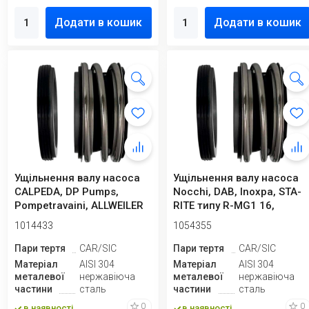
Додати в кошик
Додати в кошик
Ущільнення валу насоса
Ущільнення валу насоса
CALPEDA, DP Pumps,
Nocchi, DAB, Inoxpa, STA-
Pompetravaini, ALLWEILER
RITE типу R-MG1 16,
R-MG1 40, ...
CAR/SIC, ...
1014433
1054355
Пари тертя
CAR/SIC
Пари тертя
CAR/SIC
Матеріал
AISI 304
Матеріал
AISI 304
металевої
нержавіюча
металевої
нержавіюча
частини
сталь
частини
сталь
0
0
в наявності
в наявності