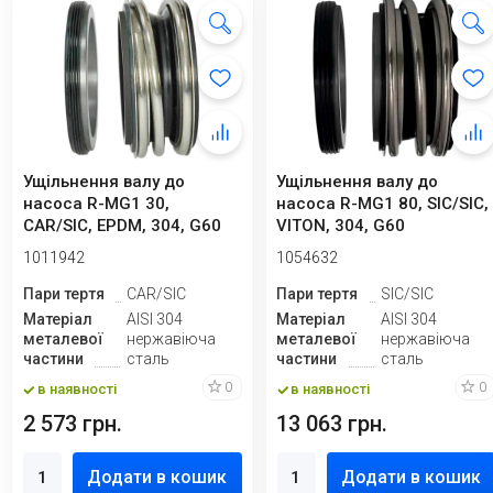
Ущільнення валу до
Ущільнення валу до
насоса R-MG1 30,
насоса R-MG1 80, SIC/SIC,
CAR/SIC, EPDM, 304, G60
VITON, 304, G60
1011942
1054632
Пари тертя
CAR/SIC
Пари тертя
SIC/SIC
Матеріал
AISI 304
Матеріал
AISI 304
металевої
нержавіюча
металевої
нержавіюча
частини
сталь
частини
сталь
0
0
в наявності
в наявності
2 573 грн.
13 063 грн.
Додати в кошик
Додати в кошик