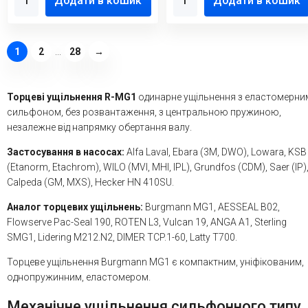
Додати в кошик
Додати в кошик
1
2
...
28
→
Торцеві ущільнення R-MG1
одинарне ущільнення з еластомерни
сильфоном, без розвантаження, з центральною пружиною,
незалежне від напрямку обертання валу.
Застосування в насосах:
Alfa Laval, Ebara (3M, DWO), Lowara, KSB
(Etanorm, Etachrom), WILO (MVI, MHI, IPL), Grundfos (CDM), Saer (IP)
Calpeda (GM, MXS), Hecker HN 410SU.
Аналог торцевих ущільнень:
Burgmann MG1, AESSEAL B02,
Flowserve Pac-Seal 190, ROTEN L3, Vulcan 19, ANGA A1, Sterling
SMG1, Lidering M212.N2, DIMER TCP.1-60, Latty T700.
Торцеве ущільнення Burgmann MG1 є компактним, уніфікованим,
однопружинним, еластомером.
Механічне ущільнення сильфонного типу