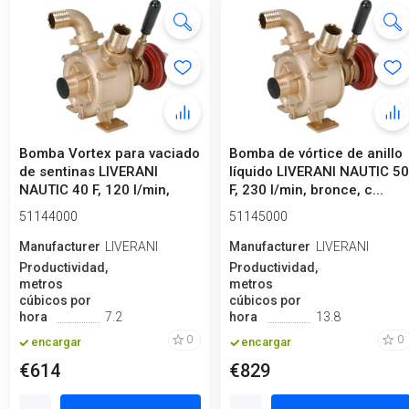
Bomba Vortex para vaciado
Bomba de vórtice de anillo
de sentinas LIVERANI
líquido LIVERANI NAUTIC 5
NAUTIC 40 F, 120 l/min,
F, 230 l/min, bronce, c...
bronce...
51144000
51145000
Manufacturero
LIVERANI
Manufacturero
LIVERANI
Productividad,
Productividad,
metros
metros
cúbicos por
cúbicos por
hora
7.2
hora
13.8
0
0
encargar
encargar
€614
€829