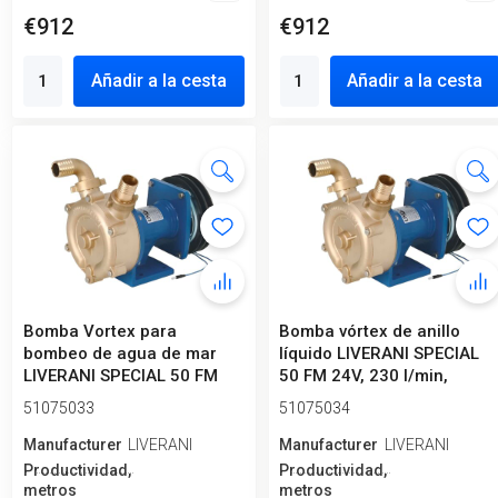
€912
€912
Añadir a la cesta
Añadir a la cesta
Bomba Vortex para
Bomba vórtex de anillo
bombeo de agua de mar
líquido LIVERANI SPECIAL
LIVERANI SPECIAL 50 FM
50 FM 24V, 230 l/min,
12V, 230 l/min...
bronce,...
51075033
51075034
Manufacturero
LIVERANI
Manufacturero
LIVERANI
Productividad,
Productividad,
metros
metros