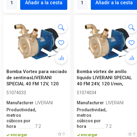
Añadir a la cesta
Añadir a la cesta
Bomba Vortex para vaciado
Bomba vórtex de anillo
de sentinasLIVERANI
líquido LIVERANI SPECIAL
SPECIAL 40 FM 12V, 120
40 FM 24V, 120 l/min,
l/min, b...
bronce,...
51074033
51074034
Manufacturero
LIVERANI
Manufacturero
LIVERANI
Productividad,
Productividad,
metros
metros
cúbicos por
cúbicos por
hora
7.2
hora
7.2
0
0
encargar
encargar