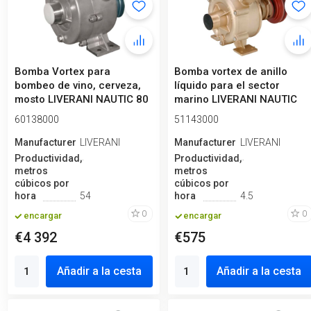
Bomba Vortex para
Bomba vortex de anillo
bombeo de vino, cerveza,
líquido para el sector
mosto LIVERANI NAUTIC 80
marino LIVERANI NAUTIC
Inox, 900...
30 F, 75...
60138000
51143000
Manufacturero
LIVERANI
Manufacturero
LIVERANI
Productividad,
Productividad,
metros
metros
cúbicos por
cúbicos por
hora
54
hora
4.5
0
0
encargar
encargar
€4 392
€575
Añadir a la cesta
Añadir a la cesta