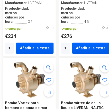
Manufacturero
LIVERANI
Manufacturero
LIVERANI
Productividad,
Productividad,
metros
metros
cúbicos por
cúbicos por
hora
3.6
hora
4.5
0
0
encargar
encargar
€234
€276
Añadir a la cesta
Añadir a la cesta
Bomba Vortex para
Bomba vórtex de anillo
bombeo de agua de mar
líquido LIVERANI NAUTIC