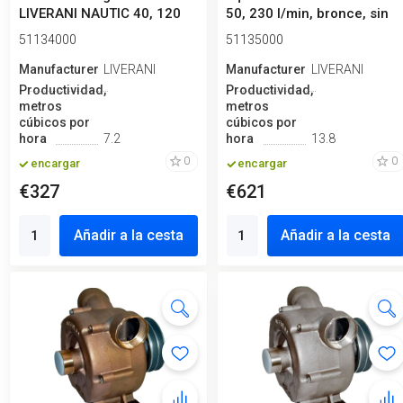
LIVERANI NAUTIC 40, 120
50, 230 l/min, bronce, sin
l/min, bronce...
motor
51134000
51135000
Manufacturero
LIVERANI
Manufacturero
LIVERANI
Productividad,
Productividad,
metros
metros
cúbicos por
cúbicos por
hora
7.2
hora
13.8
0
0
encargar
encargar
€327
€621
Añadir a la cesta
Añadir a la cesta