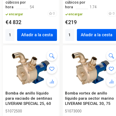
cúbicos por
cúbicos por
hora
54
hora
1.74
0
0
encargar
encargar
€4 832
€219
Añadir a la cesta
Añadir a la cesta
Bomba de anillo líquido
Bomba vortex de anillo
para vaciado de sentinas
líquido para sector marino
LIVERANI SPECIAL 25, 60
LIVERANI SPECIAL 30, 75
l/mi...
l/m...
51072500
51073000