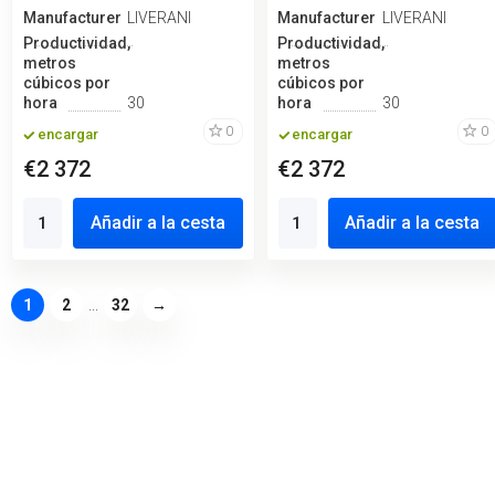
Manufacturero
LIVERANI
Manufacturero
LIVERANI
Productividad,
Productividad,
metros
metros
cúbicos por
cúbicos por
hora
30
hora
30
0
0
encargar
encargar
€2 372
€2 372
Añadir a la cesta
Añadir a la cesta
1
2
...
32
→