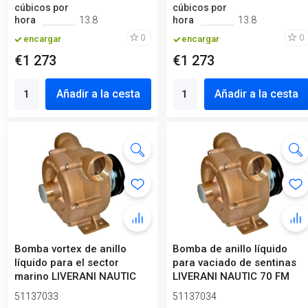
cúbicos por
cúbicos por
hora
13.8
hora
13.8
0
0
encargar
encargar
€1 273
€1 273
Añadir a la cesta
Añadir a la cesta
Bomba vortex de anillo
Bomba de anillo líquido
líquido para el sector
para vaciado de sentinas
marino LIVERANI NAUTIC
LIVERANI NAUTIC 70 FM
70 FM 12...
24V, 5...
51137033
51137034