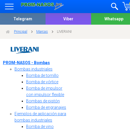
Telegram
Viber
Whatsapp
Principal
Marcas
LIVERANI
PROM-NASOS - Bombas
Bombas industriales
Bomba de tornillo
Bomba de vórtice
Bomba de impulsor
con impulsor flexible
Bombas de pistón
Bomba de engranajes
Ejemplos de aplicación para
bombas industriales
Bomba de vino