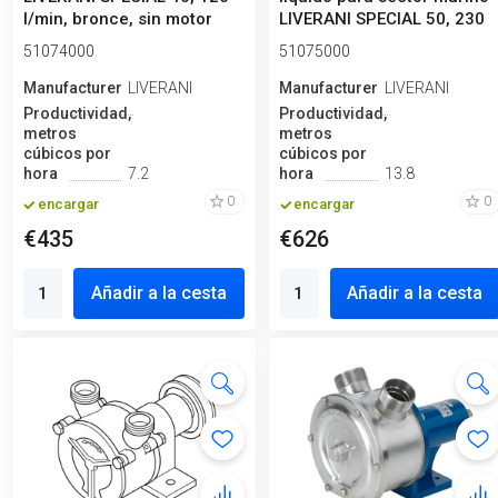
l/min, bronce, sin motor
LIVERANI SPECIAL 50, 230
l/...
51074000
51075000
Manufacturero
LIVERANI
Manufacturero
LIVERANI
Productividad,
Productividad,
metros
metros
cúbicos por
cúbicos por
hora
7.2
hora
13.8
0
0
encargar
encargar
€435
€626
Añadir a la cesta
Añadir a la cesta