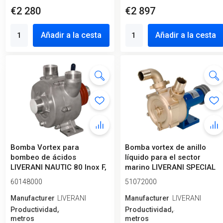
€2 280
€2 897
Añadir a la cesta
Añadir a la cesta
Bomba Vortex para
Bomba vortex de anillo
bombeo de ácidos
líquido para el sector
LIVERANI NAUTIC 80 Inox F,
marino LIVERANI SPECIAL
900 l/min, AISI...
20, 29 ...
60148000
51072000
Manufacturero
LIVERANI
Manufacturero
LIVERANI
Productividad,
Productividad,
metros
metros