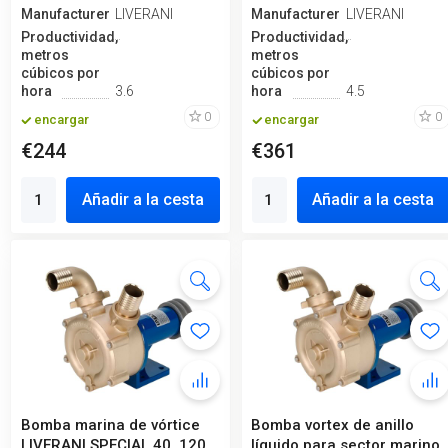
Manufacturero
LIVERANI
Manufacturero
LIVERANI
Productividad,
Productividad,
metros
metros
cúbicos por
cúbicos por
hora
3.6
hora
4.5
0
0
encargar
encargar
€244
€361
Añadir a la cesta
Añadir a la cesta
Bomba marina de vórtice
Bomba vortex de anillo
LIVERANI SPECIAL 40, 120
líquido para sector marino