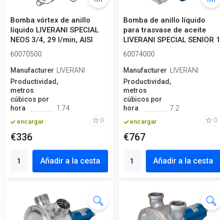
Bomba vórtex de anillo
Bomba de anillo líquido
líquido LIVERANI SPECIAL
para trasvase de aceite
NEOS 3/4, 29 l/min, AISI
LIVERANI SPECIAL SENIOR 
316,...
1/2...
60070500
60074000
Manufacturero
LIVERANI
Manufacturero
LIVERANI
Productividad,
Productividad,
metros
metros
cúbicos por
cúbicos por
hora
1.74
hora
7.2
0
0
encargar
encargar
€336
€767
Añadir a la cesta
Añadir a la cesta