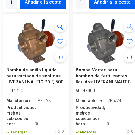
Añadir a la cesta
Añadir a la cesta
Bomba de anillo líquido
Bomba Vortex para
para vaciado de sentinas
bombeo de fertilizantes
LIVERANI NAUTIC 70 F, 500
líquidos LIVERANI NAUTIC
l/...
70 Inox F,...
51147000
60147000
Manufacturero
LIVERANI
Manufacturero
LIVERANI
Productividad,
Productividad,
metros
metros
cúbicos por
cúbicos por
hora
30
hora
30
0
0
encargar
encargar