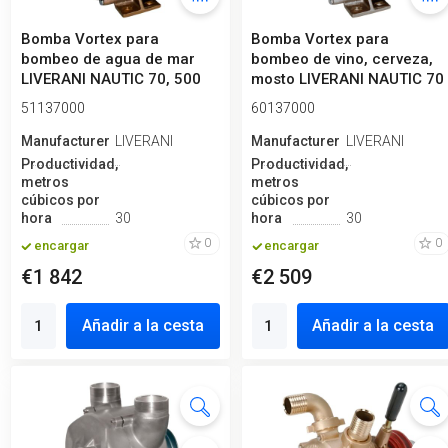
Bomba Vortex para
Bomba Vortex para
bombeo de agua de mar
bombeo de vino, cerveza,
LIVERANI NAUTIC 70, 500
mosto LIVERANI NAUTIC 70
l/min, bronce...
Inox, 500...
51137000
60137000
Manufacturero
LIVERANI
Manufacturero
LIVERANI
Productividad,
Productividad,
metros
metros
cúbicos por
cúbicos por
hora
30
hora
30
0
0
encargar
encargar
€1 842
€2 509
Añadir a la cesta
Añadir a la cesta