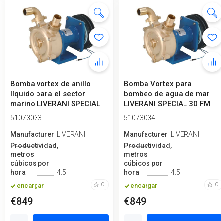
Bomba vortex de anillo
Bomba Vortex para
líquido para el sector
bombeo de agua de mar
marino LIVERANI SPECIAL
LIVERANI SPECIAL 30 FM
30 FM 1...
24V, 75 l/min,...
51073033
51073034
Manufacturero
LIVERANI
Manufacturero
LIVERANI
Productividad,
Productividad,
metros
metros
cúbicos por
cúbicos por
hora
4.5
hora
4.5
0
0
encargar
encargar
€849
€849