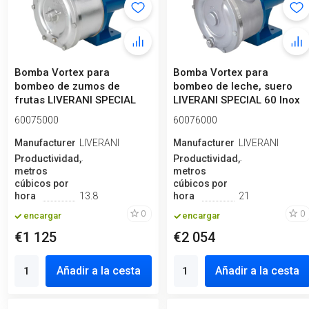
Bomba Vortex para
Bomba Vortex para
bombeo de zumos de
bombeo de leche, suero
frutas LIVERANI SPECIAL
LIVERANI SPECIAL 60 Inox
MASTER 2, 230 l/...
2, 350 l/mi...
60075000
60076000
Manufacturero
LIVERANI
Manufacturero
LIVERANI
Productividad,
Productividad,
metros
metros
cúbicos por
cúbicos por
hora
13.8
hora
21
0
0
encargar
encargar
€1 125
€2 054
Añadir a la cesta
Añadir a la cesta