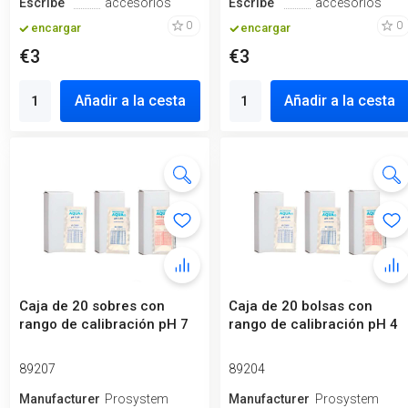
Escribe
accesorios
Escribe
accesorios
0
0
encargar
encargar
€3
€3
Añadir a la cesta
Añadir a la cesta
Caja de 20 sobres con
Caja de 20 bolsas con
rango de calibración pH 7
rango de calibración pH 4
89207
89204
Manufacturero
Prosystem
Manufacturero
Prosystem