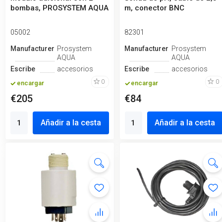
bombas, PROSYSTEM AQUA
m, conector BNC
05002
82301
Manufacturero
Prosystem
Manufacturero
Prosystem
AQUA
AQUA
Escribe
accesorios
Escribe
accesorios
0
0
encargar
encargar
€205
€84
Añadir a la cesta
Añadir a la cesta