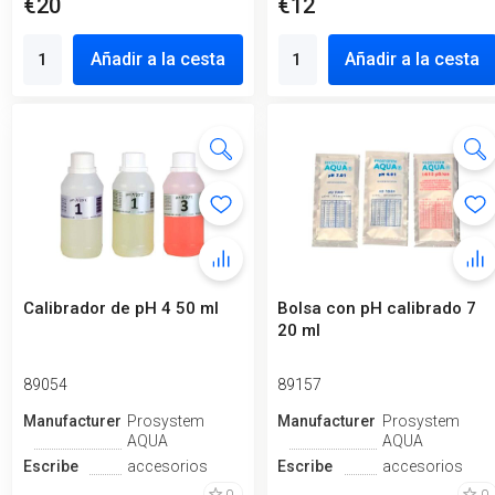
€20
€12
Añadir a la cesta
Añadir a la cesta
Calibrador de pH 4 50 ml
Bolsa con pH calibrado 7
20 ml
89054
89157
Manufacturero
Prosystem
Manufacturero
Prosystem
AQUA
AQUA
Escribe
accesorios
Escribe
accesorios
0
0