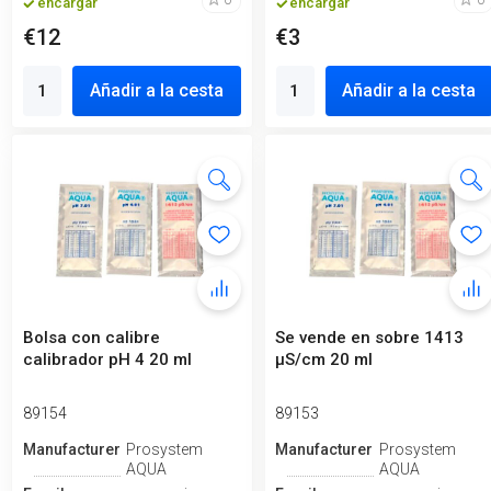
encargar
encargar
€12
€3
Añadir a la cesta
Añadir a la cesta
Bolsa con calibre
Se vende en sobre 1413
calibrador pH 4 20 ml
µS/cm 20 ml
89154
89153
Manufacturero
Prosystem
Manufacturero
Prosystem
AQUA
AQUA