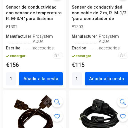
Sensor de conductividad
Sensor de conductividad
con sensor de temperatura
con cable de 2 m, R. M-1/2
R. M-3/4" para Sistema
"para controlador de
Hidr...
pH&EC...
81302
81303
Manufacturero
Prosystem
Manufacturero
Prosystem
AQUA
AQUA
Escribe
accesorios
Escribe
accesorios
0
0
encargar
encargar
€156
€115
Añadir a la cesta
Añadir a la cesta