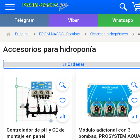
Telegram
Viber
Whatsapp
Principal
PROM-NASOS - Bombas
Sistemas hidropónicos
A
Accesorios para hidroponía
Controlador de pH y CE de
Módulo adicional con 3
montaje en panel
bombas, PROSYSTEM AQU