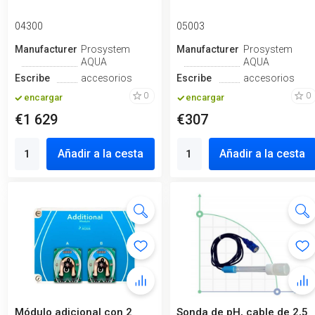
04300
05003
Manufacturero
Prosystem
Manufacturero
Prosystem
AQUA
AQUA
Escribe
accesorios
Escribe
accesorios
0
0
encargar
encargar
€1 629
€307
Añadir a la cesta
Añadir a la cesta
Módulo adicional con 2
Sonda de pH, cable de 2,5