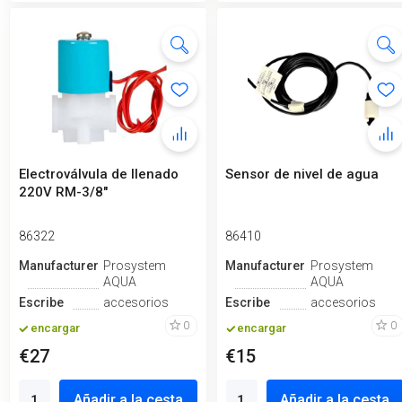
Electroválvula de llenado
Sensor de nivel de agua
220V RM-3/8"
86322
86410
Manufacturero
Prosystem
Manufacturero
Prosystem
AQUA
AQUA
Escribe
accesorios
Escribe
accesorios
0
0
encargar
encargar
€27
€15
Añadir a la cesta
Añadir a la cesta