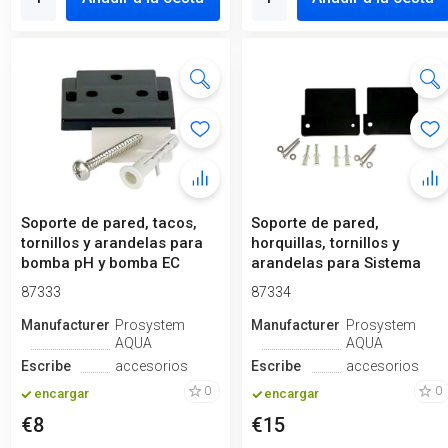
Soporte de pared, tacos,
Soporte de pared,
tornillos y arandelas para
horquillas, tornillos y
bomba pH y bomba EC
arandelas para Sistema
Hidropónico
87333
87334
Manufacturero
Prosystem
Manufacturero
Prosystem
AQUA
AQUA
Escribe
accesorios
Escribe
accesorios
0
0
encargar
encargar
€8
€15