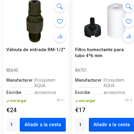
Válvula de entrada RM-1/2"
Filtro humectante para
tubo 4*6 mm
85640
84701
Manufacturero
Prosystem
Manufacturero
Prosystem
AQUA
AQUA
Escribe
accesorios
Escribe
accesorios
0
0
encargar
encargar
€24
€17
Añadir a la cesta
Añadir a la cesta