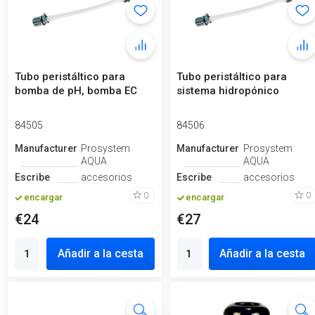
Tubo peristáltico para
Tubo peristáltico para
bomba de pH, bomba EC
sistema hidropónico
84505
84506
Manufacturero
Prosystem
Manufacturero
Prosystem
AQUA
AQUA
Escribe
accesorios
Escribe
accesorios
0
0
encargar
encargar
€24
€27
Añadir a la cesta
Añadir a la cesta