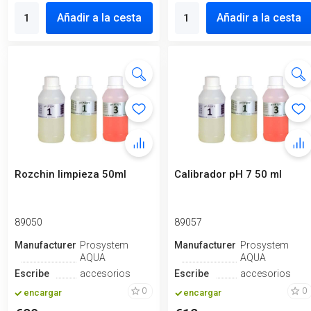
Añadir a la cesta
Añadir a la cesta
Rozchin limpieza 50ml
Calibrador pH 7 50 ml
89050
89057
Manufacturero
Prosystem
Manufacturero
Prosystem
AQUA
AQUA
Escribe
accesorios
Escribe
accesorios
0
0
encargar
encargar