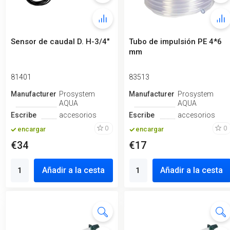
Sensor de caudal D. H-3/4"
Tubo de impulsión PE 4*6
mm
81401
83513
Manufacturero
Prosystem
Manufacturero
Prosystem
AQUA
AQUA
Escribe
accesorios
Escribe
accesorios
0
0
encargar
encargar
€34
€17
Añadir a la cesta
Añadir a la cesta