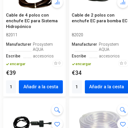
Cable de 4 polos con
Cable de 2 polos con
enchufe EC para Sistema
enchufe EC para bomba EC
Hidropónico
82011
82020
Manufacturero
Prosystem
Manufacturero
Prosystem
AQUA
AQUA
Escribe
accesorios
Escribe
accesorios
0
0
encargar
encargar
€39
€34
Añadir a la cesta
Añadir a la cesta