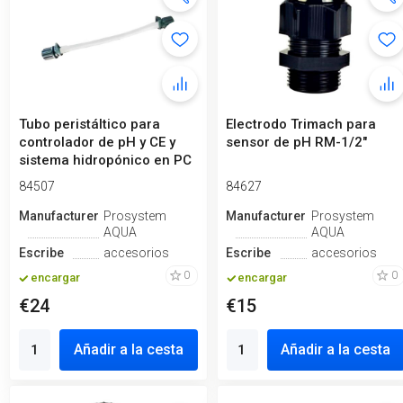
Tubo peristáltico para
Electrodo Trimach para
controlador de pH y CE y
sensor de pH RM-1/2"
sistema hidropónico en PC
84507
84627
Manufacturero
Prosystem
Manufacturero
Prosystem
AQUA
AQUA
Escribe
accesorios
Escribe
accesorios
0
0
encargar
encargar
€24
€15
Añadir a la cesta
Añadir a la cesta