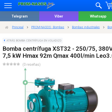
Telegram
Viber
Whatsapp
Principal
PROM-NASOS - Bombas
Bombas industriales
Bom
ATRÁS: BOMBA CENTRÍFUGA EN VOLADIZO
Bomba centrífuga XST32 - 250/75, 380
7,5 kW Hmax 92m Qmax 400l/min Leo3.
(0 reseñas)