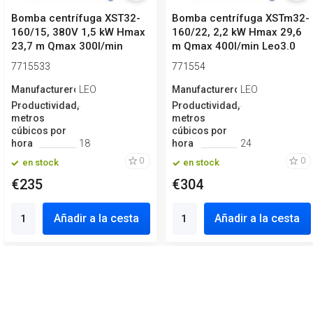
Bomba centrífuga XST32-
Bomba centrífuga XSTm32-
160/15, 380V 1,5 kW Hmax
160/22, 2,2 kW Hmax 29,6
23,7 m Qmax 300l/min
m Qmax 400l/min Leo3.0
Leo3.0
7715533
771554
Manufacturero
LEO
Manufacturero
LEO
Productividad,
Productividad,
metros
metros
cúbicos por
cúbicos por
hora
18
hora
24
0
0
en stock
en stock
€235
€304
Añadir a la cesta
Añadir a la cesta