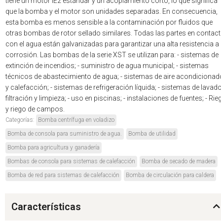
tiene un motor IE2 estándar y un acoplamiento corto, lo que significa
que la bomba y el motor son unidades separadas. En consecuencia,
esta bomba es menos sensible a la contaminación por fluidos que
otras bombas de rotor sellado similares. Todas las partes en contac
con el agua están galvanizadas para garantizar una alta resistencia a 
corrosión. Las bombas de la serie XST se utilizan para: - sistemas de
extinción de incendios; - suministro de agua municipal; - sistemas
técnicos de abastecimiento de agua; - sistemas de aire acondicionad
y calefacción; - sistemas de refrigeración líquida; - sistemas de lavado
filtración y limpieza; - uso en piscinas; - instalaciones de fuentes; - Rie
y riego de campos.
Categorías:
Bomba centrífuga en voladizo
Bomba de consola para suministro de agua.
Bomba de utilidad
Bomba para agricultura y ganadería
Bombas de consola para sistemas de calefacción
Bomba de secado de madera
Bomba de red para sistemas de calefacción
Bomba de circulación para caldera
Características