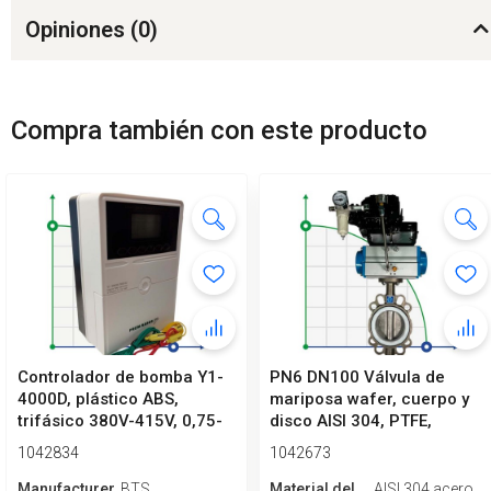
Opiniones (
0
)
Compra también con este producto
Controlador de bomba Y1-
PN6 DN100 Válvula de
4000D, plástico ABS,
mariposa wafer, cuerpo y
trifásico 380V-415V, 0,75-
disco AISI 304, PTFE,
4kW
Simple ef...
1042834
1042673
Manufacturero
BTS
Material del
AISI 304 acero