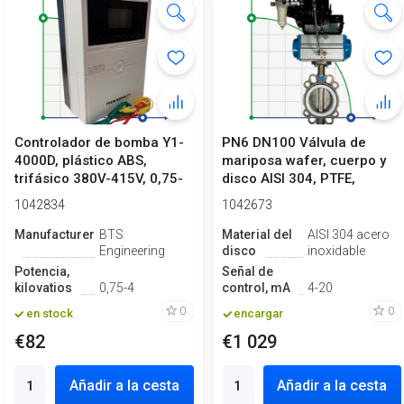
Controlador de bomba Y1-
PN6 DN100 Válvula de
4000D, plástico ABS,
mariposa wafer, cuerpo y
trifásico 380V-415V, 0,75-
disco AISI 304, PTFE,
4kW
Simple ef...
1042834
1042673
Manufacturero
BTS
Material del
AISI 304 acero
Engineering
disco
inoxidable
Potencia,
Señal de
kilovatios
0,75-4
control, mA
4-20
0
0
en stock
encargar
€82
€1 029
Añadir a la cesta
Añadir a la cesta