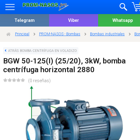
Telegram
Viber
Whatsapp
Principal
PROM-NASOS - Bombas
Bombas industriales
Bom
ATRÁS: BOMBA CENTRÍFUGA EN VOLADIZO
BGW 50-125(I) (25/20), 3kW, bomba
centrífuga horizontal 2880
(0 reseñas)