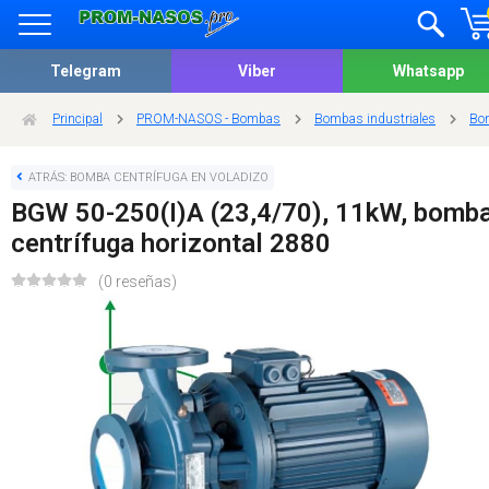
Telegram
Viber
Whatsapp
Principal
PROM-NASOS - Bombas
Bombas industriales
Bom
ATRÁS: BOMBA CENTRÍFUGA EN VOLADIZO
BGW 50-250(I)A (23,4/70), 11kW, bomb
centrífuga horizontal 2880
(0 reseñas)