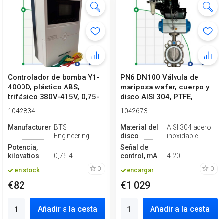
Controlador de bomba Y1-
PN6 DN100 Válvula de
4000D, plástico ABS,
mariposa wafer, cuerpo y
trifásico 380V-415V, 0,75-
disco AISI 304, PTFE,
4kW
Simple ef...
1042834
1042673
Manufacturero
BTS
Material del
AISI 304 acero
Engineering
disco
inoxidable
Potencia,
Señal de
kilovatios
0,75-4
control, mA
4-20
0
0
en stock
encargar
€82
€1 029
Añadir a la cesta
Añadir a la cesta