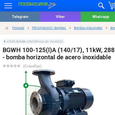
Telegram
Viber
Whatsapp
Principal
PROM-NASOS - Bombas
Bombas industriales
Bom
ATRÁS: BOMBA CENTRÍFUGA EN VOLADIZO
BGWH 100-125(I)A (140/17), 11kW, 28
- bomba horizontal de acero inoxidable
(0 reseñas)