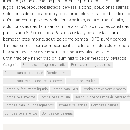
impulsor) están diseñadas para bombear productos alimenticios:
jugos, leche, productos lácteos, cerveza, alcohol, soluciones salinas,
soluciones de ácido acético y otros productos. Para bombear líquid
químicamente agresivos, soluciones salinas, agua de mar, álcalis,
soluciones ácidas, fertilizantes minerales UAN, soluciones cáusticas
para lavado SIP de equipos. Para destilerías y cervecerías: para
bombear lotes, mosto, se utiliza como bomba HDFO, puré y bardos.
También es ideal para bombear aceites de fusel, líquidos alcohólicos.
Las bombas de esta serie se utilizan para instalaciones de
ultrafiltración y nanofiltración, suministro de permeados y lixiviados.
Categorías:
Bomba centrífuga en voladizo
Bomba centrífuga química
Bomba para bardos, puré
Bomba de vino
Bomba para evaporación, evaporadores
Bomba de destilado
Bomba de fertilizante líquido
Bomba para UAN
Bomba para cerveza y mosto
Bomba de alimentos
Bomba de salmuera
Lavado CIP de columna de destilació
Bombas para líquidos agresivos
Bombas Cáusticas
Bombas alcalinas
Bombas de alimentos
Bombas centrífugas