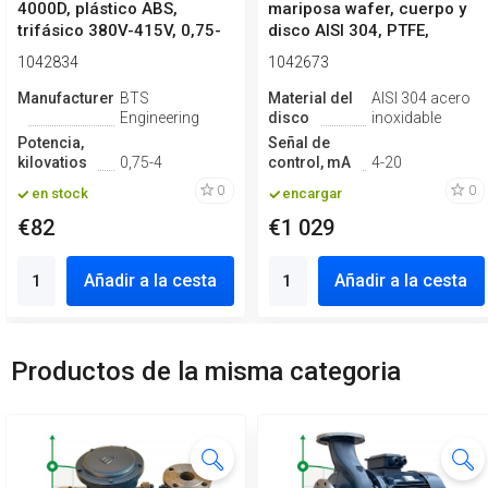
4000D, plástico ABS,
mariposa wafer, cuerpo y
trifásico 380V-415V, 0,75-
disco AISI 304, PTFE,
4kW
Simple ef...
1042834
1042673
Manufacturero
BTS
Material del
AISI 304 acero
Engineering
disco
inoxidable
Potencia,
Señal de
kilovatios
0,75-4
control, mA
4-20
0
0
en stock
encargar
€82
€1 029
Añadir a la cesta
Añadir a la cesta
Productos de la misma categoria