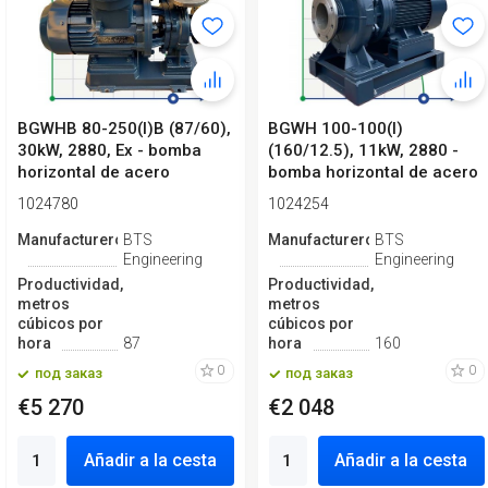
BGWHB 80-250(I)B (87/60),
BGWH 100-100(I)
30kW, 2880, Ex - bomba
(160/12.5), 11kW, 2880 -
horizontal de acero
bomba horizontal de acero
inoxidable
inoxidable
1024780
1024254
Manufacturero
BTS
Manufacturero
BTS
Engineering
Engineering
Productividad,
Productividad,
metros
metros
cúbicos por
cúbicos por
hora
87
hora
160
0
0
под заказ
под заказ
€5 270
€2 048
Añadir a la cesta
Añadir a la cesta