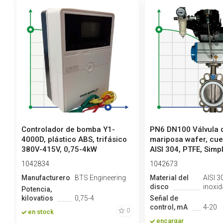
Controlador de bomba Y1-
PN6 DN100 Válvula 
4000D, plástico ABS, trifásico
mariposa wafer, cue
380V-415V, 0,75-4kW
AISI 304, PTFE, Simpl
1042834
1042673
Manufacturero
BTS Engineering
Material del
AISI 3
disco
inoxid
Potencia,
kilovatios
0,75-4
Señal de
control, mA
4-20
0
en stock
encargar