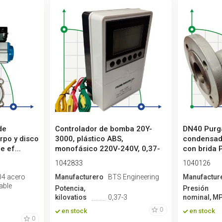
de
Controlador de bomba 20Y-
DN40 Purg
rpo y disco
3000, plástico ABS,
condensad
e ef...
monofásico 220V-240V, 0,37-
con brida 
3kW
1042833
1040126
04 acero
Manufacturero
BTS Engineering
Manufactur
able
Potencia,
Presión
kilovatios
0,37-3
nominal, M
0
en stock
en stock
0