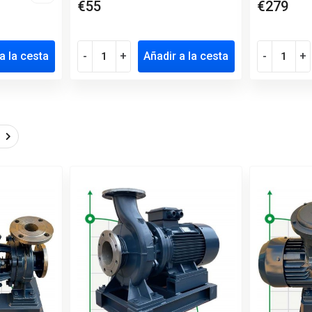
€55
€279
a la cesta
-
+
Añadir a la cesta
-
+