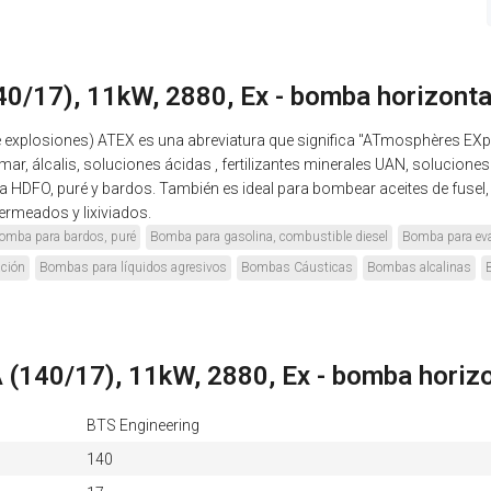
/17), 11kW, 2880, Ex - bomba horizontal
de explosiones) ATEX es una abreviatura que significa "ATmosphères EX
r, álcalis, soluciones ácidas , fertilizantes minerales UAN, soluciones 
HDFO, puré y bardos. También es ideal para bombear aceites de fusel, l
permeados y lixiviados.
omba para bardos, puré
Bomba para gasolina, combustible diesel
Bomba para eva
ación
Bombas para líquidos agresivos
Bombas Cáusticas
Bombas alcalinas
(140/17), 11kW, 2880, Ex - bomba horizo
BTS Engineering
140