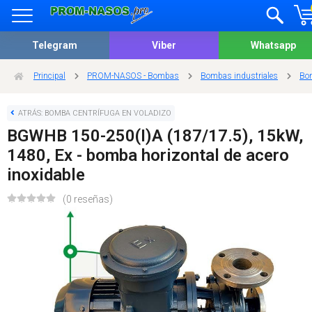
Telegram
Viber
Whatsapp
Principal
PROM-NASOS - Bombas
Bombas industriales
Bom
ATRÁS: BOMBA CENTRÍFUGA EN VOLADIZO
BGWHB 150-250(I)A (187/17.5), 15kW,
1480, Ex - bomba horizontal de acero
inoxidable
(0 reseñas)