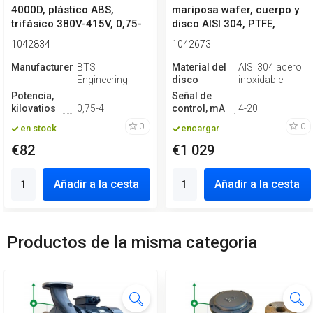
4000D, plástico ABS,
mariposa wafer, cuerpo y
trifásico 380V-415V, 0,75-
disco AISI 304, PTFE,
4kW
Simple ef...
1042834
1042673
Manufacturero
BTS
Material del
AISI 304 acero
Engineering
disco
inoxidable
Potencia,
Señal de
kilovatios
0,75-4
control, mA
4-20
0
0
en stock
encargar
€82
€1 029
Añadir a la cesta
Añadir a la cesta
Productos de la misma categoria