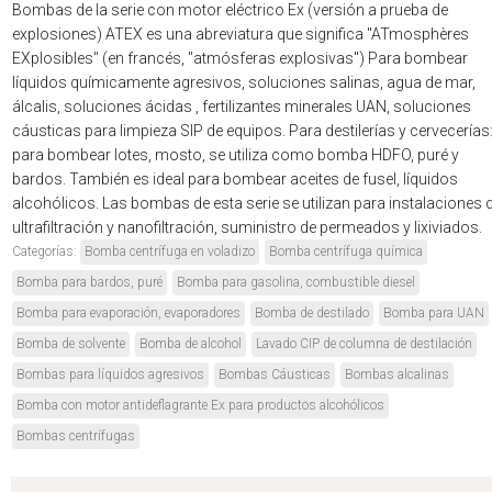
Bombas de la serie con motor eléctrico Ex (versión a prueba de
explosiones) ATEX es una abreviatura que significa "ATmosphères
EXplosibles" (en francés, "atmósferas explosivas") Para bombear
líquidos químicamente agresivos, soluciones salinas, agua de mar,
álcalis, soluciones ácidas , fertilizantes minerales UAN, soluciones
cáusticas para limpieza SIP de equipos. Para destilerías y cervecerías
para bombear lotes, mosto, se utiliza como bomba HDFO, puré y
bardos. También es ideal para bombear aceites de fusel, líquidos
alcohólicos. Las bombas de esta serie se utilizan para instalaciones 
ultrafiltración y nanofiltración, suministro de permeados y lixiviados.
Categorías:
Bomba centrífuga en voladizo
Bomba centrífuga química
Bomba para bardos, puré
Bomba para gasolina, combustible diesel
Bomba para evaporación, evaporadores
Bomba de destilado
Bomba para UAN
Bomba de solvente
Bomba de alcohol
Lavado CIP de columna de destilación
Bombas para líquidos agresivos
Bombas Cáusticas
Bombas alcalinas
Bomba con motor antideflagrante Ex para productos alcohólicos
Bombas centrífugas