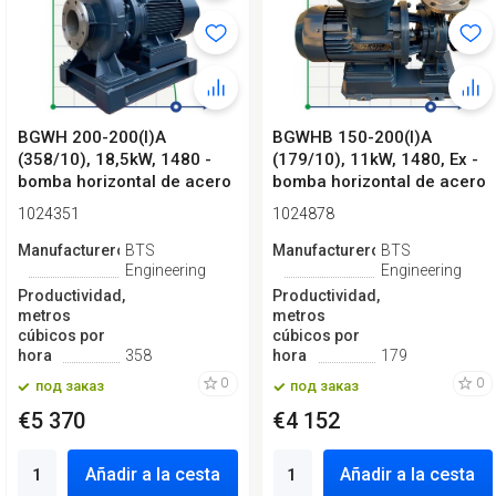
BGWH 200-200(I)A
BGWHB 150-200(I)A
(358/10), 18,5kW, 1480 -
(179/10), 11kW, 1480, Ex -
bomba horizontal de acero
bomba horizontal de acero
inoxidable
inoxid...
1024351
1024878
Manufacturero
BTS
Manufacturero
BTS
Engineering
Engineering
Productividad,
Productividad,
metros
metros
cúbicos por
cúbicos por
hora
358
hora
179
0
0
под заказ
под заказ
€5 370
€4 152
Añadir a la cesta
Añadir a la cesta