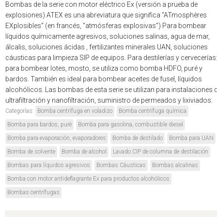
Bombas de la serie con motor eléctrico Ex (versión a prueba de
explosiones) ATEX es una abreviatura que significa "ATmosphères
EXplosibles" (en francés, "atmósferas explosivas") Para bombear
líquidos químicamente agresivos, soluciones salinas, agua de mar,
álcalis, soluciones ácidas , fertilizantes minerales UAN, soluciones
cáusticas para limpieza SIP de equipos. Para destilerías y cervecerías
para bombear lotes, mosto, se utiliza como bomba HDFO, puré y
bardos. También es ideal para bombear aceites de fusel, líquidos
alcohólicos. Las bombas de esta serie se utilizan para instalaciones 
ultrafiltración y nanofiltración, suministro de permeados y lixiviados.
Categorías:
Bomba centrífuga en voladizo
Bomba centrífuga química
Bomba para bardos, puré
Bomba para gasolina, combustible diesel
Bomba para evaporación, evaporadores
Bomba de destilado
Bomba para UAN
Bomba de solvente
Bomba de alcohol
Lavado CIP de columna de destilación
Bombas para líquidos agresivos
Bombas Cáusticas
Bombas alcalinas
Bomba con motor antideflagrante Ex para productos alcohólicos
Bombas centrífugas