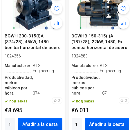
BGWH 200-315(I)A
BGWHB 150-315(I)A
(374/28), 45kW, 1480 -
(187/28), 22kW, 1480, Ex -
bomba horizontal de acero
bomba horizontal de acero
inoxidable
inoxid...
1024356
1024883
Manufacturero
BTS
Manufacturero
BTS
Engineering
Engineering
Productividad,
Productividad,
metros
metros
cúbicos por
cúbicos por
hora
374
hora
187
0
0
под заказ
под заказ
€8 695
€6 011
Añadir a la cesta
Añadir a la cesta