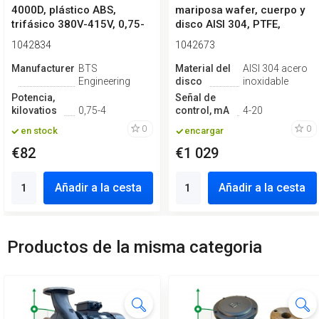
4000D, plástico ABS,
mariposa wafer, cuerpo y
trifásico 380V-415V, 0,75-
disco AISI 304, PTFE,
4kW
Simple ef...
1042834
1042673
Manufacturero
BTS
Material del
AISI 304 acero
Engineering
disco
inoxidable
Potencia,
Señal de
kilovatios
0,75-4
control, mA
4-20
0
0
en stock
encargar
€82
€1 029
Añadir a la cesta
Añadir a la cesta
Productos de la misma categoria