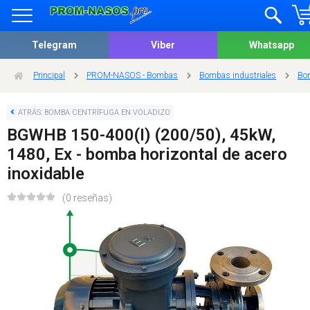
Telegram
Viber
Whatsapp
Principal
PROM-NASOS - Bombas
Bombas industriales
Bom
ATRÁS: BOMBA CENTRÍFUGA EN VOLADIZO
BGWHB 150-400(I) (200/50), 45kW,
1480, Ex - bomba horizontal de acero
inoxidable
(0 reseñas)