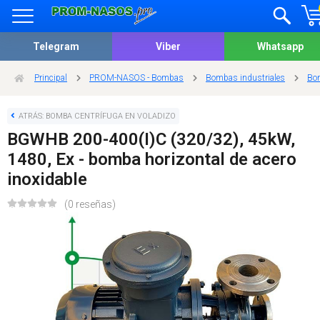
Telegram
Viber
Whatsapp
Principal
PROM-NASOS - Bombas
Bombas industriales
Bom
ATRÁS: BOMBA CENTRÍFUGA EN VOLADIZO
BGWHB 200-400(I)C (320/32), 45kW,
1480, Ex - bomba horizontal de acero
inoxidable
(0 reseñas)