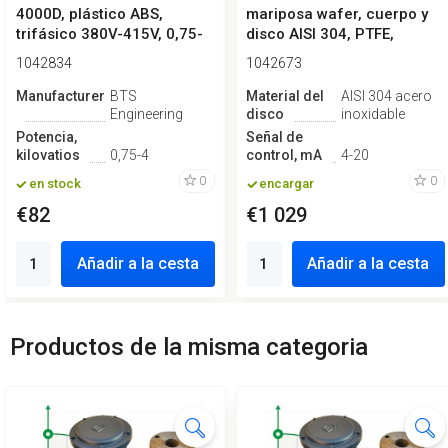
4000D, plástico ABS,
mariposa wafer, cuerpo y
trifásico 380V-415V, 0,75-
disco AISI 304, PTFE,
4kW
Simple ef...
1042834
1042673
Manufacturero
BTS
Material del
AISI 304 acero
Engineering
disco
inoxidable
Potencia,
Señal de
kilovatios
0,75-4
control, mA
4-20
0
0
en stock
encargar
€82
€1 029
Añadir a la cesta
Añadir a la cesta
Productos de la misma categoria