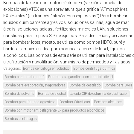
Bombas de la serie con motor eléctrico Ex (versión a prueba de
explosiones) ATEX es una abreviatura que significa "ATmosphères
EXplosibles" (en francés, "atmósferas explosivas") Para bombear
líquidos químicamente agresivos, soluciones salinas, agua de mar,
álcalis, soluciones ácidas , fertilizantes minerales UAN, soluciones
cáusticas para limpieza SIP de equipos. Para destilerías y cervecerías
para bombear lotes, mosto, se utiliza como bomba HDFO, puré y
bardos. También es ideal para bombear aceites de fusel, líquidos
alcohólicos. Las bombas de esta serie se utilizan para instalaciones 
ultrafiltración y nanofiltración, suministro de permeados y lixiviados.
Categorías:
Bomba centrífuga en voladizo
Bomba centrífuga química
Bomba para bardos, puré
Bomba para gasolina, combustible diesel
Bomba para evaporación, evaporadores
Bomba de destilado
Bomba para UAN
Bomba de solvente
Bomba de alcohol
Lavado CIP de columna de destilación
Bombas para líquidos agresivos
Bombas Cáusticas
Bombas alcalinas
Bomba con motor antideflagrante Ex para productos alcohólicos
Bombas centrífugas