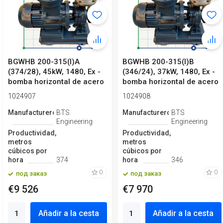
BGWHB 200-315(I)A
BGWHB 200-315(I)B
(374/28), 45kW, 1480, Ex -
(346/24), 37kW, 1480, Ex -
bomba horizontal de acero
bomba horizontal de acero
inoxid...
inoxid...
1024907
1024908
Manufacturero
BTS
Manufacturero
BTS
Engineering
Engineering
Productividad,
Productividad,
metros
metros
cúbicos por
cúbicos por
hora
374
hora
346
0
0
под заказ
под заказ
€9 526
€7 970
Añadir a la cesta
Añadir a la cesta