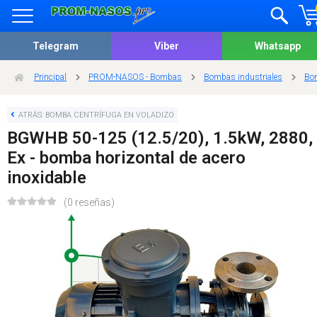
Telegram
Viber
Whatsapp
Principal
PROM-NASOS - Bombas
Bombas industriales
Bom
ATRÁS: BOMBA CENTRÍFUGA EN VOLADIZO
BGWHB 50-125 (12.5/20), 1.5kW, 2880,
Ex - bomba horizontal de acero
inoxidable
(0 reseñas)