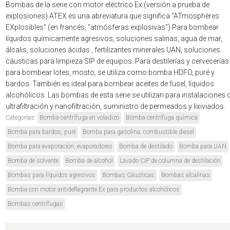
Bombas de la serie con motor eléctrico Ex (versión a prueba de
explosiones) ATEX es una abreviatura que significa "ATmosphères
EXplosibles" (en francés, "atmósferas explosivas") Para bombear
líquidos químicamente agresivos, soluciones salinas, agua de mar,
álcalis, soluciones ácidas , fertilizantes minerales UAN, soluciones
cáusticas para limpieza SIP de equipos. Para destilerías y cervecerías
para bombear lotes, mosto, se utiliza como bomba HDFO, puré y
bardos. También es ideal para bombear aceites de fusel, líquidos
alcohólicos. Las bombas de esta serie se utilizan para instalaciones 
ultrafiltración y nanofiltración, suministro de permeados y lixiviados.
Categorías:
Bomba centrífuga en voladizo
Bomba centrífuga química
Bomba para bardos, puré
Bomba para gasolina, combustible diesel
Bomba para evaporación, evaporadores
Bomba de destilado
Bomba para UAN
Bomba de solvente
Bomba de alcohol
Lavado CIP de columna de destilación
Bombas para líquidos agresivos
Bombas Cáusticas
Bombas alcalinas
Bomba con motor antideflagrante Ex para productos alcohólicos
Bombas centrífugas