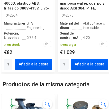
4000D, plástico ABS,
mariposa wafer, cuerpo y
trifásico 380V-415V, 0,75-
disco AISI 304, PTFE,
4kW
Simple ef...
1042834
1042673
Manufacturero
BTS
Material del
AISI 304 acero
Engineering
disco
inoxidable
Potencia,
Señal de
kilovatios
0,75-4
control, mA
4-20
0
0
en stock
encargar
€82
€1 029
Añadir a la cesta
Añadir a la cesta
Productos de la misma categoria