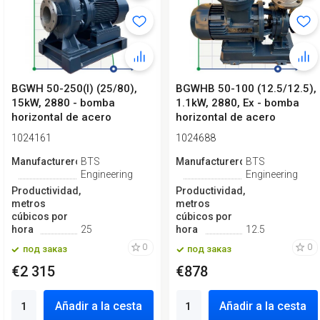
BGWH 50-250(I) (25/80),
BGWHB 50-100 (12.5/12.5),
15kW, 2880 - bomba
1.1kW, 2880, Ex - bomba
horizontal de acero
horizontal de acero
inoxidable
inoxidable
1024161
1024688
Manufacturero
BTS
Manufacturero
BTS
Engineering
Engineering
Productividad,
Productividad,
metros
metros
cúbicos por
cúbicos por
hora
25
hora
12.5
0
0
под заказ
под заказ
€2 315
€878
Añadir a la cesta
Añadir a la cesta