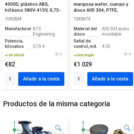
4000D, plástico ABS,
mariposa wafer, cuerpo y
trifásico 380V-415V, 0,75-
disco AISI 304, PTFE,
4kW
Simple ef...
1042834
1042673
Manufacturero
BTS
Material del
AISI 304 acero
Engineering
disco
inoxidable
Potencia,
Señal de
kilovatios
0,75-4
control, mA
4-20
0
0
en stock
encargar
€82
€1 029
Añadir a la cesta
Añadir a la cesta
Productos de la misma categoria