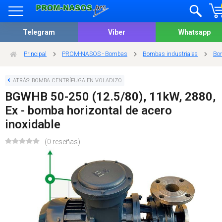
Telegram
Viber
Whatsapp
Principal
PROM-NASOS - Bombas
Bombas industriales
Bom
ATRÁS: BOMBA CENTRÍFUGA EN VOLADIZO
BGWHB 50-250 (12.5/80), 11kW, 2880,
Ex - bomba horizontal de acero
inoxidable
(0 reseñas)