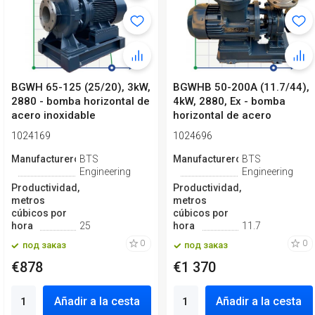
BGWH 65-125 (25/20), 3kW,
BGWHB 50-200A (11.7/44),
2880 - bomba horizontal de
4kW, 2880, Ex - bomba
acero inoxidable
horizontal de acero
inoxidable
1024169
1024696
Manufacturero
BTS
Manufacturero
BTS
Engineering
Engineering
Productividad,
Productividad,
metros
metros
cúbicos por
cúbicos por
hora
25
hora
11.7
0
0
под заказ
под заказ
€878
€1 370
Añadir a la cesta
Añadir a la cesta