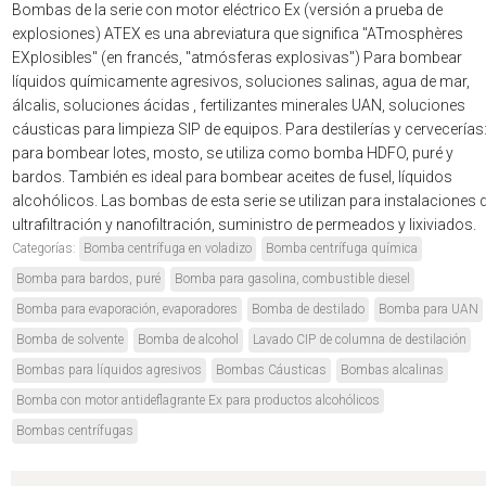
Bombas de la serie con motor eléctrico Ex (versión a prueba de
explosiones) ATEX es una abreviatura que significa "ATmosphères
EXplosibles" (en francés, "atmósferas explosivas") Para bombear
líquidos químicamente agresivos, soluciones salinas, agua de mar,
álcalis, soluciones ácidas , fertilizantes minerales UAN, soluciones
cáusticas para limpieza SIP de equipos. Para destilerías y cervecerías
para bombear lotes, mosto, se utiliza como bomba HDFO, puré y
bardos. También es ideal para bombear aceites de fusel, líquidos
alcohólicos. Las bombas de esta serie se utilizan para instalaciones 
ultrafiltración y nanofiltración, suministro de permeados y lixiviados.
Categorías:
Bomba centrífuga en voladizo
Bomba centrífuga química
Bomba para bardos, puré
Bomba para gasolina, combustible diesel
Bomba para evaporación, evaporadores
Bomba de destilado
Bomba para UAN
Bomba de solvente
Bomba de alcohol
Lavado CIP de columna de destilación
Bombas para líquidos agresivos
Bombas Cáusticas
Bombas alcalinas
Bomba con motor antideflagrante Ex para productos alcohólicos
Bombas centrífugas