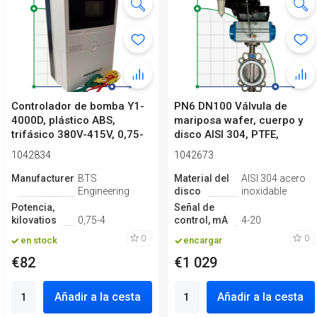
Controlador de bomba Y1-
PN6 DN100 Válvula de
4000D, plástico ABS,
mariposa wafer, cuerpo y
trifásico 380V-415V, 0,75-
disco AISI 304, PTFE,
4kW
Simple ef...
1042834
1042673
Manufacturero
BTS
Material del
AISI 304 acero
Engineering
disco
inoxidable
Potencia,
Señal de
kilovatios
0,75-4
control, mA
4-20
0
0
en stock
encargar
€82
€1 029
Añadir a la cesta
Añadir a la cesta