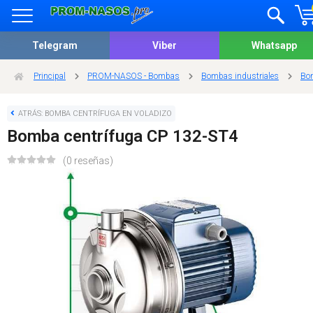
Telegram
Viber
Whatsapp
Principal
PROM-NASOS - Bombas
Bombas industriales
Bom
ATRÁS: BOMBA CENTRÍFUGA EN VOLADIZO
Bomba centrífuga CP 132-ST4
(0 reseñas)