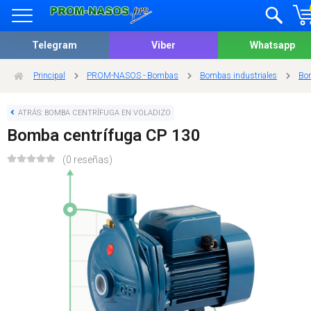
Telegram
Viber
Whatsapp
Principal
PROM-NASOS - Bombas
Bombas industriales
Bom
ATRÁS: BOMBA CENTRÍFUGA EN VOLADIZO
Bomba centrífuga CP 130
(0 reseñas)