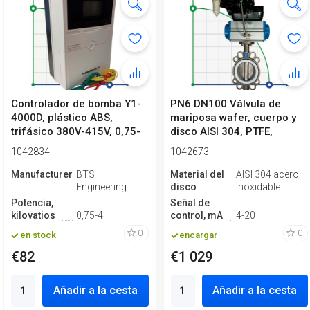
Controlador de bomba Y1-
PN6 DN100 Válvula de
4000D, plástico ABS,
mariposa wafer, cuerpo y
trifásico 380V-415V, 0,75-
disco AISI 304, PTFE,
4kW
Simple ef...
1042834
1042673
Manufacturero
BTS
Material del
AISI 304 acero
Engineering
disco
inoxidable
Potencia,
Señal de
kilovatios
0,75-4
control, mA
4-20
0
0
en stock
encargar
€82
€1 029
Añadir a la cesta
Añadir a la cesta