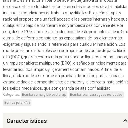
la serie O es el motor en baño de aceite, que junto a una robusta
carcasa de hierro fundido le confieren estas modelos de alta fiabilida
incluso en condiciones de trabajo muy difíciles. El diseño simple y
racional proporciona un fácil acceso a las partes internas y hace que
cualquier trabajo de mantenimiento y limpieza sea conveniente. Por
eso, desde 1977, año de la introducción de este producto, la serie O h
cumplido de forma constante las expectativas de los clientes más
exigentes y sigue siendo la referencia para cualquier instalación. Los
modelos están disponibles con un impulsor de vórtice de paso libre
alto (DGO), que se recomienda para usar con líquidos contaminados,
un impulsor abierto multipuerto (DRO), diseñado principalmente para
levantar líquidos limpios y ligeramente contaminados. Al final de la
línea, cada modelo se somete a pruebas de presión para verificar la
estanqueidad del compartimiento del motor y la correcta instalación 
los sellos mecánicos, que son garantía de alta confiabilidad.
Categorías:
Bomba sumergible de drenaje
Bomba fecal para aguas residuales
Bomba para KNS
Características