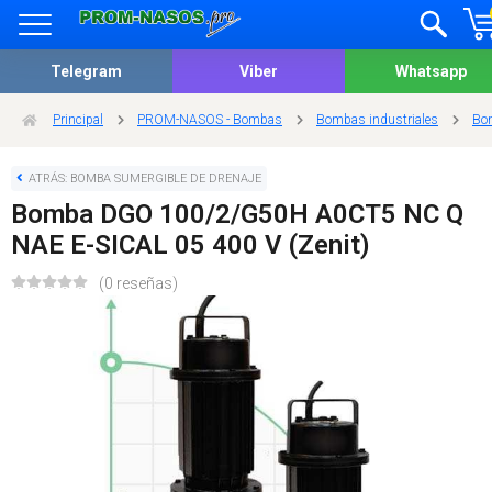
Telegram
Viber
Whatsapp
Principal
PROM-NASOS - Bombas
Bombas industriales
Bom
ATRÁS: BOMBA SUMERGIBLE DE DRENAJE
Bomba DGO 100/2/G50H A0CT5 NC Q
NAE E-SICAL 05 400 V (Zenit)
(0 reseñas)