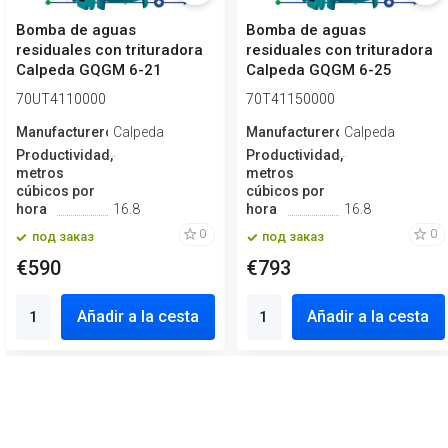
Bomba de aguas
Bomba de aguas
residuales con trituradora
residuales con trituradora
Calpeda GQGM 6-21
Calpeda GQGM 6-25
70UT4110000
70T41150000
Manufacturero
Calpeda
Manufacturero
Calpeda
Productividad,
Productividad,
metros
metros
cúbicos por
cúbicos por
hora
16.8
hora
16.8
0
0
под заказ
под заказ
€590
€793
Añadir a la cesta
Añadir a la cesta