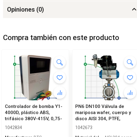
Opiniones (
0
)
Compra también con este producto
Controlador de bomba Y1-
PN6 DN100 Válvula de
4000D, plástico ABS,
mariposa wafer, cuerpo y
trifásico 380V-415V, 0,75-
disco AISI 304, PTFE,
4kW
Simple ef...
1042834
1042673