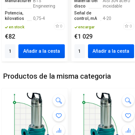
Manufacturero
BTS
Material del
AISI 304 acero
Engineering
disco
inoxidable
Potencia,
Señal de
kilovatios
0,75-4
control, mA
4-20
0
0
en stock
encargar
€82
€1 029
Añadir a la cesta
Añadir a la cesta
Productos de la misma categoria