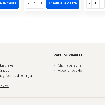
a la cesta
-
+
Añadir a la cesta
-
+
Para los clientes
ustriales
Oficina personal
ánicos
Hacer un pedido
 y fuentes de energía
 cierre