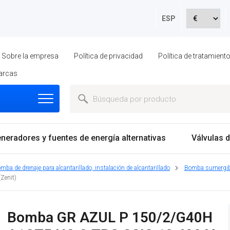
ESP
Sobre la empresa
Política de privacidad
Política de tratamien
arcas
neradores y fuentes de energía alternativas
Válvulas d
mba de drenaje para alcantarillado, instalación de alcantarillado
Bomba sumergibl
Zenit)
Bomba GR AZUL P 150/2/G40H