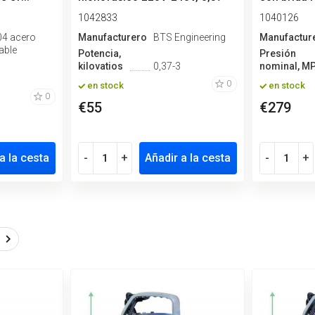
3kW
1042833
1040126
04 acero
Manufacturero
BTS Engineering
Manufactur
able
Potencia,
Presión
kilovatios
0,37-3
nominal, M
0
en stock
en stock
0
€55
€279
a la cesta
-
+
Añadir a la cesta
-
+