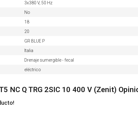
3х380 V, 50 Hz
No
18
20
GR BLUE P
Italia
Drenaje sumergible - fecal
eléctrico
 NC Q TRG 2SIC 10 400 V (Zenit) Opinio
ducto!