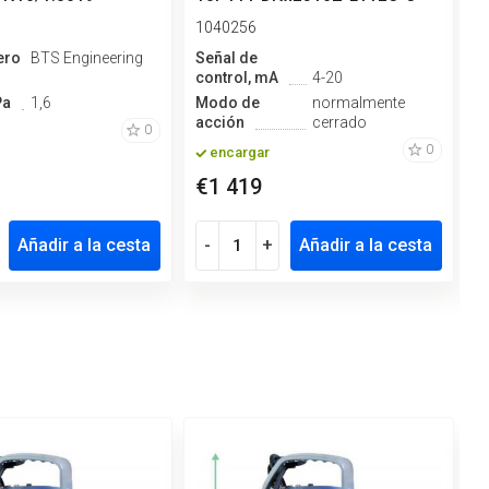
(c...
1040256
1
ero
BTS Engineering
Señal de
M
control, mA
4-20
d
Pa
1,6
Modo de
normalmente
S
acción
cerrado
c
0
0
encargar
€1 419
€
Añadir a la cesta
-
+
Añadir a la cesta