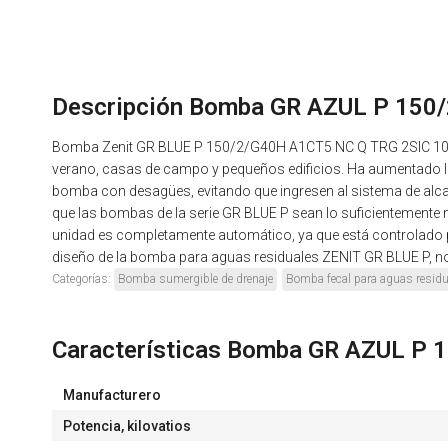
Descripción Bomba GR AZUL P 150/
Bomba Zenit GR BLUE P 150/2/G40H A1CT5 NC Q TRG 2SIC 10 4
verano, casas de campo y pequeños edificios. Ha aumentado la p
bomba con desagües, evitando que ingresen al sistema de alcanta
que las bombas de la serie GR BLUE P sean lo suficientemente
unidad es completamente automático, ya que está controlado por
diseño de la bomba para aguas residuales ZENIT GR BLUE P, no
Categorías:
Bomba sumergible de drenaje
Bomba fecal para aguas residu
Características Bomba GR AZUL P 
Manufacturero
Potencia, kilovatios