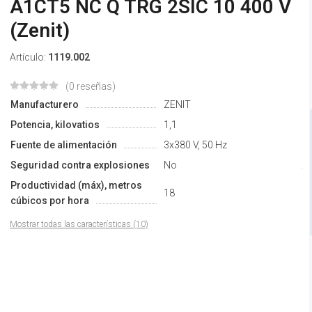
A1CT5 NC Q TRG 2SIC 10 400 V
(Zenit)
Artículo:
1119.002
(0 reseñas)
Manufacturero
ZENIT
Potencia, kilovatios
1,1
Fuente de alimentación
3х380 V, 50 Hz
Seguridad contra explosiones
No
Productividad (máx), metros
18
cúbicos por hora
Mostrar todas las características (10)