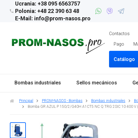
Ucrania: +38 095 6563757
Polonia: +48 22 390 63 48
E-Mail: info@prom-nasos.pro
Contactos
Pago
M
Catálogo
Bombas industriales
Sellos mecánicos
Ge
Principal
PROM-NASOS - Bombas
Bombas industriales
Bo
Bomba GR AZUL P 150/2/G40H A1CT5 NC Q TRG 2SIC 10 400 V (