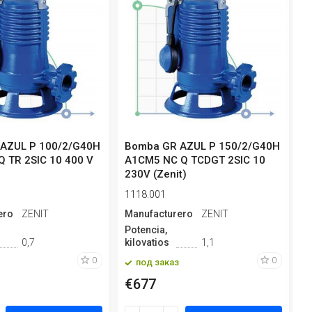
AZUL P 100/2/G40H
Bomba GR AZUL P 150/2/G40H
B
 TR 2SIC 10 400 V
A1CM5 NC Q TCDGT 2SIC 10
A
230V (Zenit)
2
1118.001
1
ero
ZENIT
Manufacturero
ZENIT
M
Potencia,
P
0,7
kilovatios
1,1
k
0
0
под заказ
€677