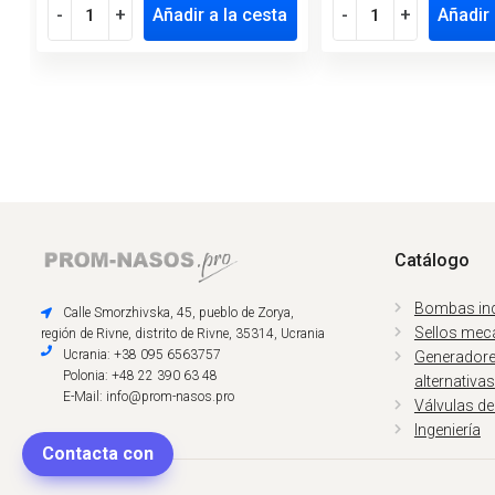
-
+
Añadir a la cesta
-
+
Añadir 
Catálogo
Bombas ind
Calle Smorzhivska, 45, pueblo de Zorya,
Sellos mec
región de Rivne, distrito de Rivne, 35314, Ucrania
Ucrania: +38 095 6563757
Generadores
Polonia: +48 22 390 63 48
alternativas
E-Mail: info@prom-nasos.pro
Válvulas de
Ingeniería
Contacta con