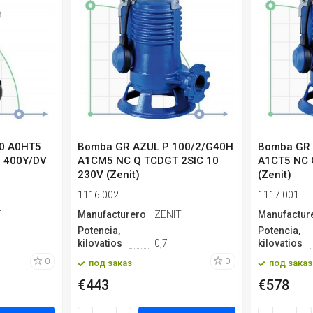
0 A0HT5
Bomba GR AZUL P 100/2/G40H
Bomba GR 
0 400Y/DV
A1CM5 NC Q TCDGT 2SIC 10
A1CT5 NC Q
230V (Zenit)
(Zenit)
1116.002
1117.001
T
Manufacturero
ZENIT
Manufactur
Potencia,
Potencia,
kilovatios
0,7
kilovatios
0
0
под заказ
под заказ
€443
€578