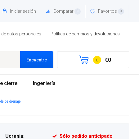
Iniciar sesión
Comparar
Favoritos
0
0
to de datos personales
Política de cambios y devoluciones
€0
Encuentre
0
e cierre
Ingeniería
e de drenaje
Ucrania:
Sólo pedido anticipado