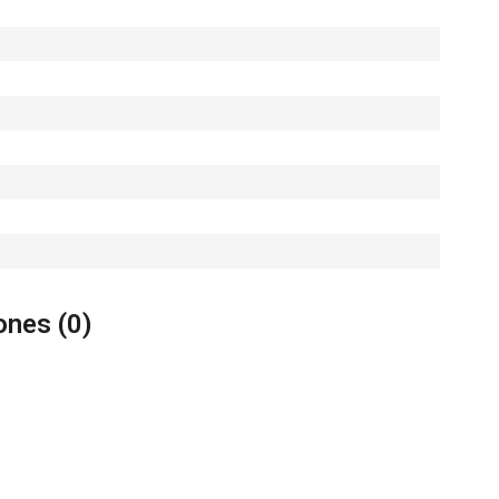
nes (
0
)