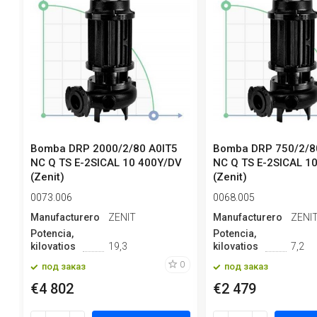
Bomba DRP 2000/2/80 A0IT5
Bomba DRP 750/2/8
NC Q TS E-2SICAL 10 400Y/DV
NC Q TS E-2SICAL 1
(Zenit)
(Zenit)
0073.006
0068.005
Manufacturero
ZENIT
Manufacturero
ZENI
Potencia,
Potencia,
kilovatios
19,3
kilovatios
7,2
0
под заказ
под заказ
€4 802
€2 479