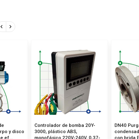
de
Controlador de bomba 20Y-
DN40 Purg
rpo y disco
3000, plástico ABS,
condensad
e ef...
monofásico 220V-240V, 0,37-
con brida 