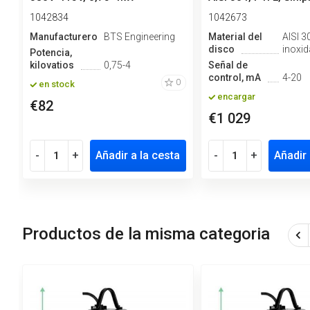
1042834
1042673
Manufacturero
BTS Engineering
Material del
AISI 3
disco
inoxid
Potencia,
kilovatios
0,75-4
Señal de
control, mA
4-20
0
en stock
encargar
€82
€1 029
-
+
Añadir a la cesta
-
+
Añadir 
Productos de la misma categoria