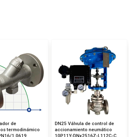
ador de
DN25 Válvula de control de
P
os termodinámico
accionamiento neumático
w
PN16/1.0619
10P11Y-DNx2516Z-L112C-C
P