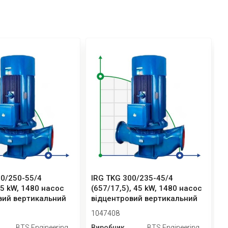
00/250-55/4
IRG TKG 300/235-45/4
I
55 kW, 1480 насос
(657/17,5), 45 kW, 1480 насос
(
вий вертикальний
відцентровий вертикальний
в
1047408
1
BTS Engineering
Виробник
BTS Engineering
В