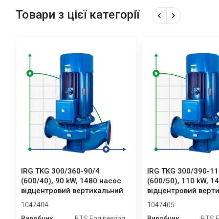
Товари з цієї категорії
IRG TKG 300/360-90/4
IRG TKG 300/390-11
(600/40), 90 kW, 1480 насос
(600/50), 110 kW, 1
відцентровий вертикальний
відцентровий верт
1047404
1047405
Виробник
BTS Engineering
Виробник
BTS E