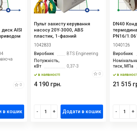
Пульт захисту керування
DN40 Конд
 диск AISI
насосу 20Y-3000, ABS
термодина
оприводом
пластик, 1-фазний
PN16/1.06
220В-240В, 0,3...
1042833
1040126
04
Виробник
BTS Engineering
Виробник
авіюча
Потужність,
Номінальн
кВт
0,37-3
тиск, МПа
0
в наявності
в наявност
4 190 грн.
21 515 г
0
и в кошик
-
+
Додати в кошик
-
+