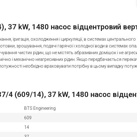
4), 37 kW, 1480 насос відцентровий ве
ння, іригація, охолодження і циркуляції, в системах центральног
отовки, зрошування, подачі гарячої і холодної води в системах опа
ачування чистих рідин, що не містять абразивних домішок і не агрес
мічно і механічно неагресивних рідин. Якщо передбачається перекачу
ої потужності необхідно враховувати потрібну в цьому випадку поту
7/4 (609/14), 37 kW, 1480 насос відце
BTS Engineering
609
14
37