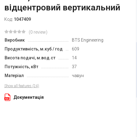
відцентровий вертикальний
Код:
1047409
(0 review)
Виробник
BTS Engineering
Продуктивність, м.куб / год
609
Висота подачі, м.вод.ст
14
Потужність, кВт
37
Матеріал
чавун
Show all features (24)
Документація