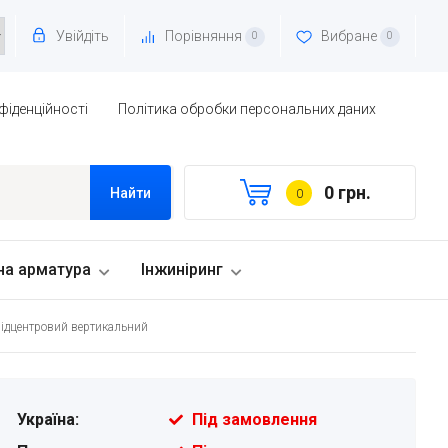
Увійдіть
Порівняння
Вибране
0
0
фіденційності
Політика обробки персональних даних
0 грн.
Найти
0
на арматура
Інжиніринг
відцентровий вертикальний
Україна:
Під замовлення