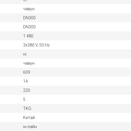
чавун
DN300
DN300
1 480
3х380 V, 50 Hz
ні
чавун
609
14
220
5
TKG
Китай
ін-лайн