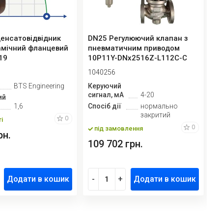
енсатовідвідник
DN25 Регулюючий клапан з
P
мічний фланцевий
пневматичним приводом
Б
19
10Р11Y-DNx2516Z-L112C-C
3
(корпу...
E
1040256
1
BTS Engineering
Керуючий
М
сигнал, мА
4-20
д
ий
1,6
Спосіб дії
нормально
закритий
К
0
і
с
0
під замовлення
рн.
109 702 грн.
8
Додати в кошик
-
+
Додати в кошик