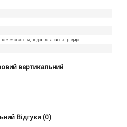
 пожежогасіння, водопостачання, градирні
тровий вертикальний
ьний Відгуки (
0
)