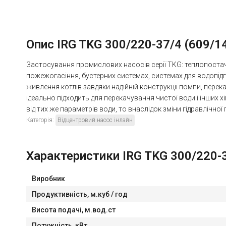
Опис IRG TKG 300/220-37/4 (609/1
Застосування промислових насосів серії TKG: теплопостача
пожежогасіння, бустерних системах, системах для водопідг
живлення котлів завдяки надійній конструкції помпи, перек
ідеально підходить для перекачування чистої води і інших хі
від тих же параметрів води, то внаслідок зміни гідравлічн
Категорія:
Відцентровий насос інлайн
Характеристики IRG TKG 300/220-3
Виробник
Продуктивність, м.куб / год
Висота подачі, м.вод.ст
Потужність, кВт