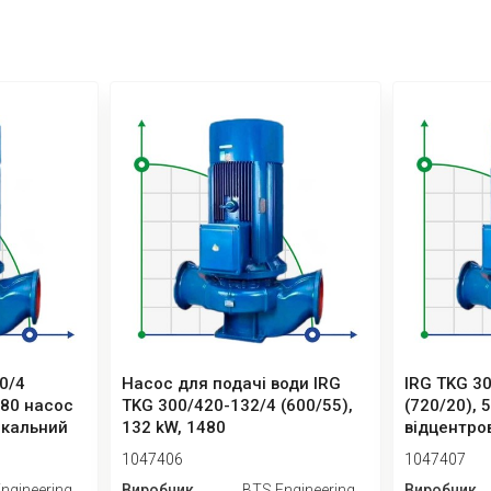
0/4
Насос для подачі води IRG
IRG TKG 3
480 насос
TKG 300/420-132/4 (600/55),
(720/20), 
икальний
132 kW, 1480
відцентро
1047406
1047407
ngineering
Виробник
BTS Engineering
Виробник