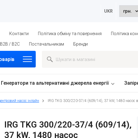
UKR
ю
Контакти
Політика обміну та повернення
Політика кон
B2B / B2C
Постачальникам
Бренди
оварів
Генератори та альтернативні джерела енергії
Запір
центровий насос інлайн
IRG TKG 300/220-37/4 (609/14), 37 kW, 1480 насос 
IRG TKG 300/220-37/4 (609/14),
37 kW, 1480 насос