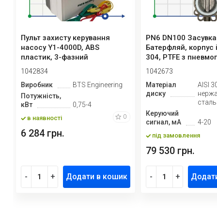
Пульт захисту керування
PN6 DN100 Засувка
насосу Y1-4000D, ABS
Батерфляй, корпус і
пластик, 3-фазний
304, PTFE з пневм
380В-415В, 0,7...
Ex...
1042834
1042673
Виробник
BTS Engineering
Матеріал
AISI 3
диску
нерж
Потужність,
сталь
кВт
0,75-4
Керуючий
0
в наявності
сигнал, мА
4-20
6 284 грн.
під замовлення
79 530 грн.
-
+
Додати в кошик
-
+
Додат