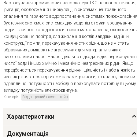
Застосування промислових насосів серії TKG: теплопостачання,
іригація, охолодження і циркуляції, в системах центрального
опалення та гарячого водопостачання, системах пожежогасіння
бустерних системах, системах для водопідготовки, зрошування,
подачі гарячої і холодної води в системах опалення, охолодження
кондиціювання повітря, для живлення котлів завдяки надійній
конструкції помпи, перекачування чистих рідин, що не містять
абразивних домішок і не агресивних для матеріалів, з яких
виготовлений насос. Насос ідеально підходить для перекачуванн
чистої води і інших хімічно і механічно неагресивних рідин. Якщо
передбачається перекачування рідини, щільність і / або в'язкість
якої відрізняється від тих же параметрів води, то внаслідок зміни
гідравлічної потужності необхідно враховувати потрібну в цьому
випадку потужність електродвигуна.
Категорія:
Відцентровий насос інлайн
Характеристики
Документація