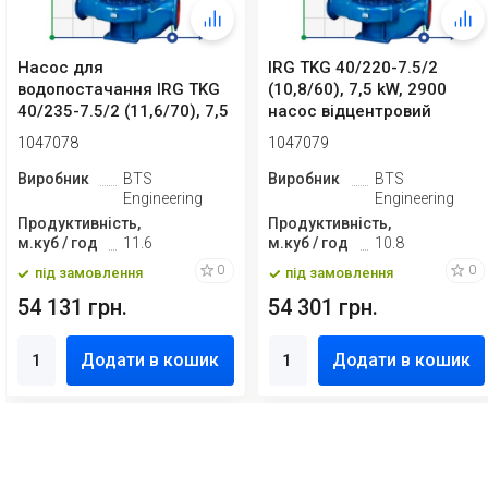
Насос для
IRG TKG 40/220-7.5/2
водопостачання IRG TKG
(10,8/60), 7,5 kW, 2900
40/235-7.5/2 (11,6/70), 7,5
насос відцентровий
kW, 2900
вертикальний
1047078
1047079
Виробник
BTS
Виробник
BTS
Engineering
Engineering
Продуктивність,
Продуктивність,
м.куб / год
11.6
м.куб / год
10.8
0
0
під замовлення
під замовлення
54 131 грн.
54 301 грн.
Додати в кошик
Додати в кошик