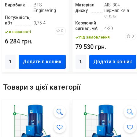
Виробник
BTS
Матеріал
AISI 304
Engineering
диску
нержавіюча
сталь
Потужність,
кВт
0,75-4
Керуючий
сигнал, мА
4-20
0
в наявності
0
під замовлення
6 284 грн.
79 530 грн.
Додати в кошик
Додати в кошик
Товари з цієї категорії