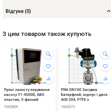
Відгуки (
0
)
З цим товаром також купують
Пульт захисту керування
PN6 DN100 Засувка
насосу Y1-4000D, ABS
Батерфляй, корпус і диск
пластик, 3-фазний
AISI 304, PTFE з
380В-415В, 0,7...
пневмоприводом Ex...
1042834
1042673