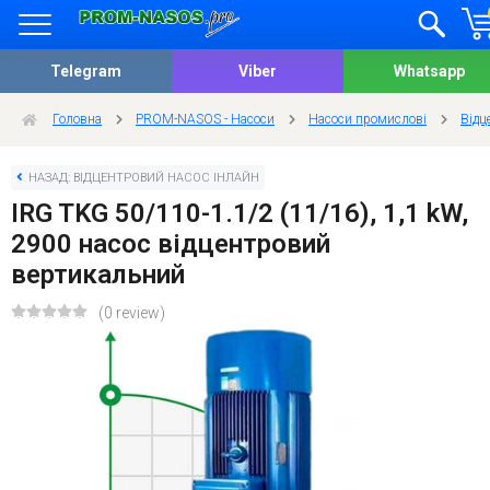
Telegram
Viber
Whatsapp
Головна
PROM-NASOS - Насоси
Насоси промислові
Відц
НАЗАД: ВІДЦЕНТРОВИЙ НАСОС ІНЛАЙН
IRG TKG 50/110-1.1/2 (11/16), 1,1 kW,
2900 насос відцентровий
вертикальний
(0 review)