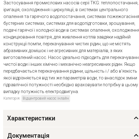
Застосування промислових насосів серії TKG: теплопостачання,
іригація, охолодження і циркуляції, в системах центрального
опалення та гарячого водопостачання, системах пожежогасіння
бустерних системах, системах для водопідготовки, зрошування,
подачі гарячої і холодної води в системах опалення, охолодження
кондиціювання повітря, для живлення котлів завдяки надійній
конструкції помпи, перекачування чистих рідин, що не містять
абразивних домішок і не агресивних для матеріалів, з яких
виготовлений насос. Насос ідеально підходить для перекачуванн
чистої води і інших хімічно і механічно неагресивних рідин. Якщо
передбачається перекачування рідини, щільність і / або в'язкість
якої відрізняється від тих же параметрів води, то внаслідок зміни
гідравлічної потужності необхідно враховувати потрібну в цьому
випадку потужність електродвигуна.
Категорія:
Відцентровий насос інлайн
Характеристики
Документація