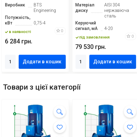
Виробник
BTS
Матеріал
AISI 304
Engineering
диску
нержавіюча
сталь
Потужність,
кВт
0,75-4
Керуючий
сигнал, мА
4-20
0
в наявності
0
під замовлення
6 284 грн.
79 530 грн.
Додати в кошик
Додати в кошик
Товари з цієї категорії