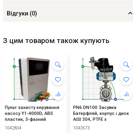
Відгуки (
0
)
З цим товаром також купують
Пульт захисту керування
PN6 DN100 Засувка
насосу Y1-4000D, ABS
Батерфляй, корпус і диск
пластик, 3-фазний
AISI 304, PTFE з
380В-415В, 0,7...
пневмоприводом Ex...
1042834
1042673