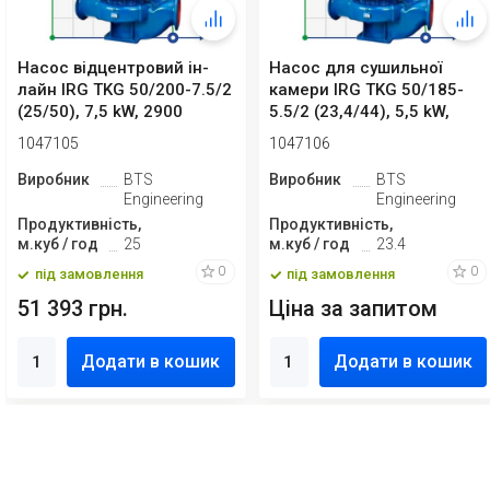
Насос відцентровий ін-
Насос для сушильної
лайн IRG TKG 50/200-7.5/2
камери IRG TKG 50/185-
(25/50), 7,5 kW, 2900
5.5/2 (23,4/44), 5,5 kW,
2900
1047105
1047106
Виробник
BTS
Виробник
BTS
Engineering
Engineering
Продуктивність,
Продуктивність,
м.куб / год
25
м.куб / год
23.4
0
0
під замовлення
під замовлення
51 393 грн.
Ціна за запитом
Додати в кошик
Додати в кошик