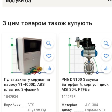
Відгуки (
0
)
З цим товаром також купують
Пульт захисту керування
PN6 DN100 Засувка
насосу Y1-4000D, ABS
Батерфляй, корпус і диск
пластик, 3-фазний
AISI 304, PTFE з
380В-415В, 0,7...
пневмоприводом Ex...
1042834
1042673
Виробник
BTS
Матеріал
AISI 304
Engineering
диску
нержавіюча