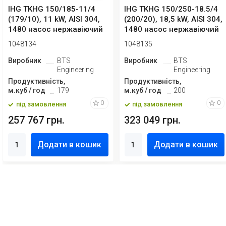
IHG TKHG 150/185-11/4
IHG TKHG 150/250-18.5/4
(179/10), 11 kW, AISI 304,
(200/20), 18,5 kW, AISI 304,
1480 насос нержавіючий
1480 насос нержавіючий
ін-лайн
і...
1048134
1048135
Виробник
BTS
Виробник
BTS
Engineering
Engineering
Продуктивність,
Продуктивність,
м.куб / год
179
м.куб / год
200
0
0
під замовлення
під замовлення
257 767 грн.
323 049 грн.
Додати в кошик
Додати в кошик