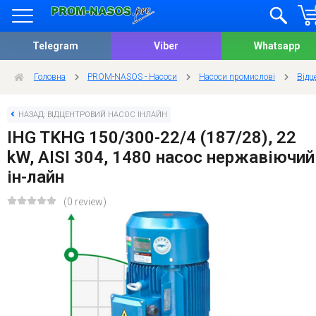
Telegram
Viber
Whatsapp
Головна
PROM-NASOS - Насоси
Насоси промислові
Відц
НАЗАД: ВІДЦЕНТРОВИЙ НАСОС ІНЛАЙН
IHG TKHG 150/300-22/4 (187/28), 22
kW, AISI 304, 1480 насос нержавіючий
ін-лайн
(0 review)