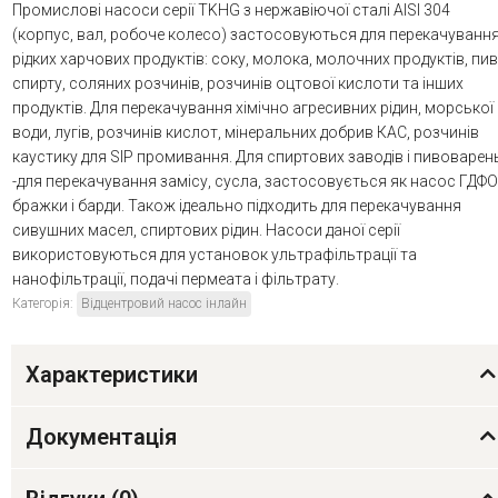
Промислові насоси серії TKHG з нержавіючої сталі AISI 304
(корпус, вал, робоче колесо) застосовуються для перекачуванн
рідких харчових продуктів: соку, молока, молочних продуктів, пив
спирту, соляних розчинів, розчинів оцтової кислоти та інших
продуктів. Для перекачування хімічно агресивних рідин, морської
води, лугів, розчинів кислот, мінеральних добрив КАС, розчинів
каустику для SIP промивання. Для спиртових заводів і пивоварен
-для перекачування замісу, сусла, застосовується як насос ГДФО
бражки і барди. Також ідеально підходить для перекачування
сивушних масел, спиртових рідин. Насоси даної серії
використовуються для установок ультрафільтрації та
нанофільтрації, подачі пермеата і фільтрату.
Категорія:
Відцентровий насос інлайн
Характеристики
Документація