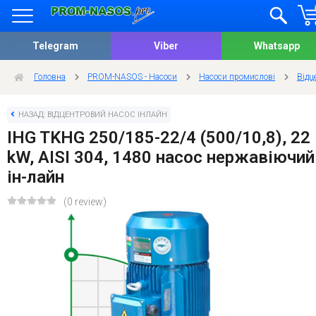
Telegram
Viber
Whatsapp
Головна
PROM-NASOS - Насоси
Насоси промислові
Відц
НАЗАД: ВІДЦЕНТРОВИЙ НАСОС ІНЛАЙН
IHG TKHG 250/185-22/4 (500/10,8), 22
kW, AISI 304, 1480 насос нержавіючий
ін-лайн
(0 review)