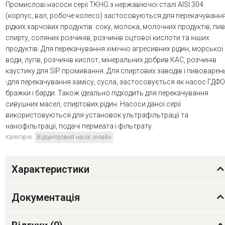
Промислові насоси серії TKHG з нержавіючої сталі AISI 304
(корпус, вал, робоче колесо) застосовуються для перекачуванн
рідких харчових продуктів: соку, молока, молочних продуктів, пив
спирту, соляних розчинів, розчинів оцтової кислоти та інших
продуктів. Для перекачування хімічно агресивних рідин, морської
води, лугів, розчинів кислот, мінеральних добрив КАС, розчинів
каустику для SIP промивання. Для спиртових заводів і пивоварен
-для перекачування замісу, сусла, застосовується як насос ГДФО
бражки і барди. Також ідеально підходить для перекачування
сивушних масел, спиртових рідин. Насоси даної серії
використовуються для установок ультрафільтрації та
нанофільтрації, подачі пермеата і фільтрату.
Категорія:
Відцентровий насос інлайн
Характеристики
Документація