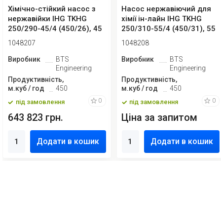
Хімічно-стійкий насос з
Насос нержавіючий для
нержавійки IHG TKHG
хімії ін-лайн IHG TKHG
250/290-45/4 (450/26), 45
250/310-55/4 (450/31), 55
kW, AIS...
kW, AI...
1048207
1048208
Виробник
BTS
Виробник
BTS
Engineering
Engineering
Продуктивність,
Продуктивність,
м.куб / год
450
м.куб / год
450
0
0
під замовлення
під замовлення
643 823 грн.
Ціна за запитом
Додати в кошик
Додати в кошик