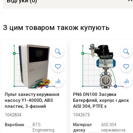
Відгуки (
0
)
З цим товаром також купують
Пульт захисту керування
PN6 DN100 Засувка
насосу Y1-4000D, ABS
Батерфляй, корпус і диск
пластик, 3-фазний
AISI 304, PTFE з
380В-415В, 0,7...
пневмоприводом Ex...
1042834
1042673
Виробник
BTS
Матеріал
AISI 304
Engineering
диску
нержавіюча