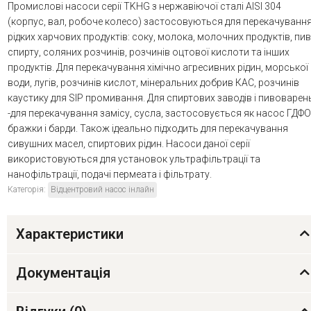
Промислові насоси серії TKHG з нержавіючої сталі AISI 304
(корпус, вал, робоче колесо) застосовуються для перекачуванн
рідких харчових продуктів: соку, молока, молочних продуктів, пив
спирту, соляних розчинів, розчинів оцтової кислоти та інших
продуктів. Для перекачування хімічно агресивних рідин, морської
води, лугів, розчинів кислот, мінеральних добрив КАС, розчинів
каустику для SIP промивання. Для спиртових заводів і пивоварен
-для перекачування замісу, сусла, застосовується як насос ГДФО
бражки і барди. Також ідеально підходить для перекачування
сивушних масел, спиртових рідин. Насоси даної серії
використовуються для установок ультрафільтрації та
нанофільтрації, подачі пермеата і фільтрату.
Категорія:
Відцентровий насос інлайн
Характеристики
Документація