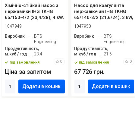
Хімічно-стійкий насос з
Насос для коагулянта
нержавійки IHG TKHG
нержавіючий IHG TKHG
65/150-4/2 (23,4/28), 4 kW,
65/140-3/2 (21,6/24), 3 kW,
AISI ...
AISI 30...
1047949
1047950
Виробник
BTS
Виробник
BTS
Engineering
Engineering
Продуктивність,
Продуктивність,
м.куб / год
23.4
м.куб / год
21.6
0
0
під замовлення
під замовлення
Ціна за запитом
67 726 грн.
Додати в кошик
Додати в кошик