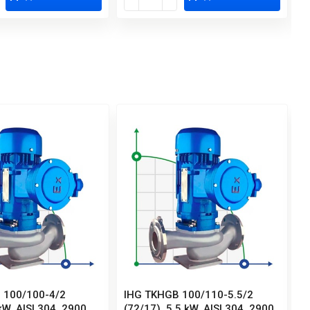
 100/100-4/2
IHG TKHGB 100/110-5.5/2
I
kW, AISI 304, 2900,
(72/17), 5,5 kW, AISI 304, 2900,
(