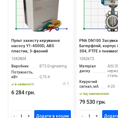
Пульт захисту керування
PN6 DN100 Засувка
насосу Y1-4000D, ABS
Батерфляй, корпус і
пластик, 3-фазний
304, PTFE з пневм
380В-415В, 0,7...
Ex...
1042834
1042673
Виробник
BTS Engineering
Матеріал
AISI 3
диску
нерж
Потужність,
сталь
кВт
0,75-4
Керуючий
0
в наявності
сигнал, мА
4-20
6 284 грн.
під замовлення
79 530 грн.
-
+
Додати в кошик
-
+
Додат