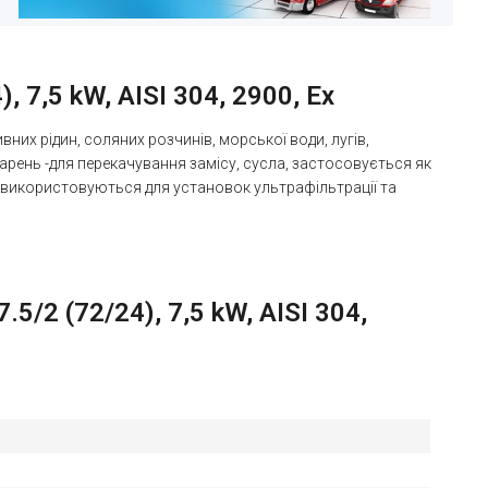
7,5 kW, AISI 304, 2900, Ex
их рідин, соляних розчинів, морської води, лугів,
арень -для перекачування замісу, сусла, застосовується як
ії використовуються для установок ультрафільтрації та
2 (72/24), 7,5 kW, AISI 304,