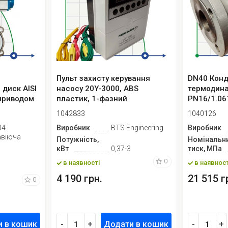
Пульт захисту керування
DN40 Конд
 диск AISI
насосу 20Y-3000, ABS
термодина
оприводом
пластик, 1-фазний
PN16/1.06
220В-240В, 0,3...
1042833
1040126
04
Виробник
BTS Engineering
Виробник
авіюча
Потужність,
Номінальн
кВт
0,37-3
тиск, МПа
0
в наявності
в наявност
4 190 грн.
21 515 г
0
и в кошик
-
+
Додати в кошик
-
+