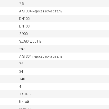
7,5
AISI 304 нержавіюча сталь
DN100
DN100
2 900
3х380 V, 50 Hz
так
AISI 304 нержавіюча сталь
72
24
140
4
TKHGB
Китай