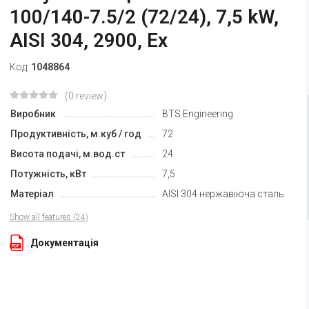
100/140-7.5/2 (72/24), 7,5 kW,
AISI 304, 2900, Ex
Код:
1048864
(0 review)
Виробник
BTS Engineering
Продуктивність, м.куб / год
72
Висота подачі, м.вод.ст
24
Потужність, кВт
7,5
Матеріал
AISI 304 нержавіюча сталь
Show all features (24)
Документація