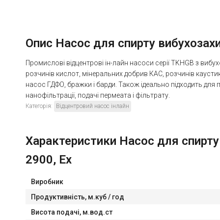
Опис Насос для спирту вибухозахищ
Промислові відцентрові ін-лайн насоси серії TKHGB з вибух
розчинів кислот, мінеральних добрив КАС, розчинів каусти
насос ГДФО, бражки і барди. Також ідеально підходить для
нанофільтрації, подачі пермеата і фільтрату.
Категорія:
Відцентровий насос інлайн
Характеристики Насос для спирту 
2900, Ex
Виробник
Продуктивність, м.куб / год
Висота подачі, м.вод.ст