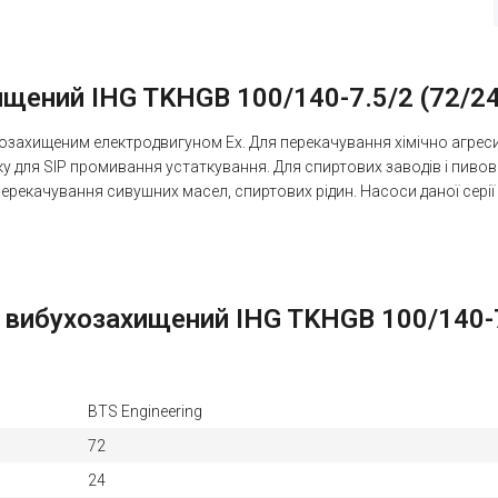
ений IHG TKHGB 100/140-7.5/2 (72/24), 
озахищеним електродвигуном Ex. Для перекачування хімічно агресивн
ку для SIP промивання устаткування. Для спиртових заводів і пивов
 перекачування сивушних масел, спиртових рідин. Насоси даної сер
вибухозахищений IHG TKHGB 100/140-7.5/
BTS Engineering
72
24