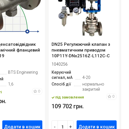
енсатовідвідник
DN25 Регулюючий клапан з
P
мічний фланцевий
пневматичним приводом
Б
19
10Р11Y-DNx2516Z-L112C-C
3
(корпу...
E
1040256
1
BTS Engineering
Керуючий
М
сигнал, мА
4-20
д
ий
1,6
Спосіб дії
нормально
закритий
К
0
і
с
0
під замовлення
рн.
109 702 грн.
8
Додати в кошик
-
+
Додати в кошик