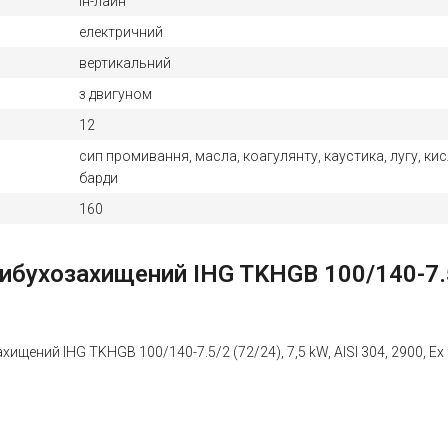
ін-лайн
електричний
вертикальний
з двигуном
12
сип промивання, масла, коагулянту, каустика, лугу, кис
барди
160
бухозахищений IHG TKHGB 100/140-7.5/2 
ищений IHG TKHGB 100/140-7.5/2 (72/24), 7,5 kW, AISI 304, 2900, Ex