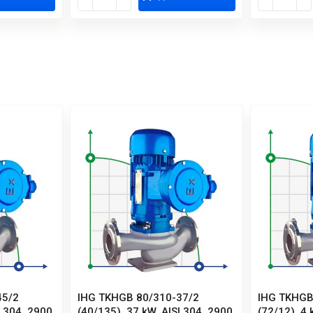
45/2
IHG TKHGB 80/310-37/2
IHG TKHGB
I 304, 2900,
(40/135), 37 kW, AISI 304, 2900,
(72/12), 4 