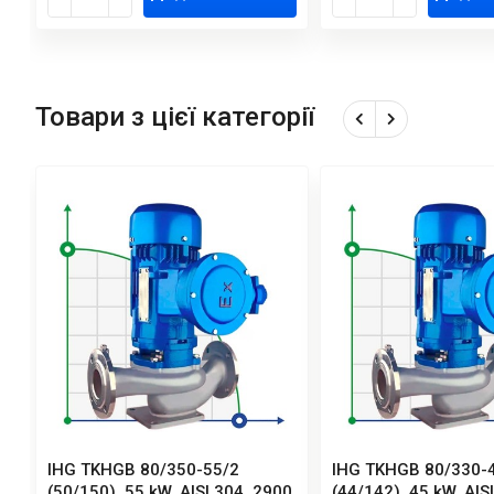
Товари з цієї категорії
IHG TKHGB 80/350-55/2
IHG TKHGB 80/330-
(50/150), 55 kW, AISI 304, 2900,
(44/142), 45 kW, AIS