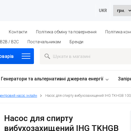
UKR
ю
Контакти
Політика обміну та повернення
Політика кон
B2B / B2C
Постачальникам
Бренди
оварів
Генератори та альтернативні джерела енергії
Запір
центровий насос інлайн
Насос для спирту вибухозахищений IHG TKHGB 100/14
Насос для спирту
вибухозахищений IHG TKHGB