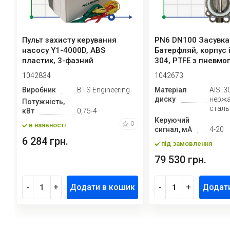
Пульт захисту керування
PN6 DN100 Засувка
насосу Y1-4000D, ABS
Батерфляй, корпус і
пластик, 3-фазний
304, PTFE з пневм
380В-415В, 0,7...
Ex...
1042834
1042673
Виробник
BTS Engineering
Матеріал
AISI 3
диску
нерж
Потужність,
сталь
кВт
0,75-4
Керуючий
0
в наявності
сигнал, мА
4-20
6 284 грн.
під замовлення
79 530 грн.
-
+
Додати в кошик
-
+
Додат