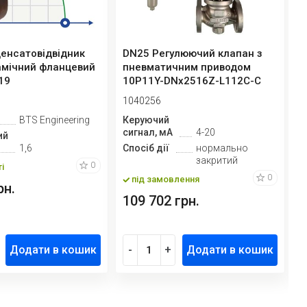
енсатовідвідник
DN25 Регулюючий клапан з
P
мічний фланцевий
пневматичним приводом
Б
19
10Р11Y-DNx2516Z-L112C-C
3
(корпу...
E
1040256
1
BTS Engineering
Керуючий
М
сигнал, мА
4-20
д
ий
1,6
Спосіб дії
нормально
закритий
К
0
і
с
0
під замовлення
рн.
109 702 грн.
8
Додати в кошик
-
+
Додати в кошик