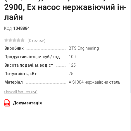
2900, Ex насос нержавіючий ін-
лайн
Код:
1048884
(0 review)
Виробник
BTS Engineering
Продуктивність, м.куб / год
100
Висота подачі, м.вод.ст
125
Потужність, кВт
75
Матеріал
AISI 304 нержавіюча сталь
Show all features (24)
Документація