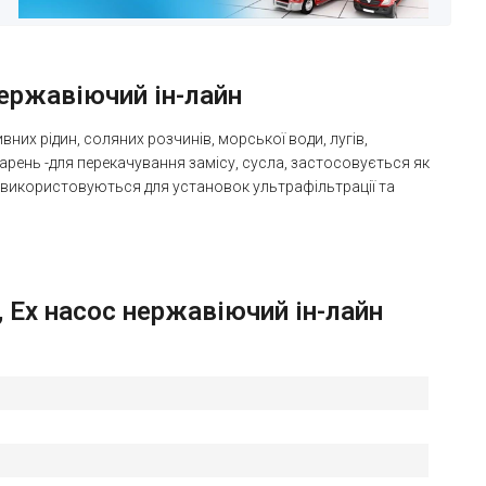
нержавіючий ін-лайн
их рідин, соляних розчинів, морської води, лугів,
арень -для перекачування замісу, сусла, застосовується як
ії використовуються для установок ультрафільтрації та
, Ex насос нержавіючий ін-лайн