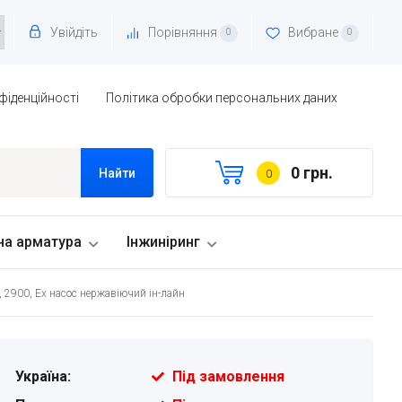
Увійдіть
Порівняння
Вибране
0
0
фіденційності
Політика обробки персональних даних
0 грн.
Найти
0
на арматура
Інжиніринг
, 2900, Ex насос нержавіючий ін-лайн
Україна:
Під замовлення