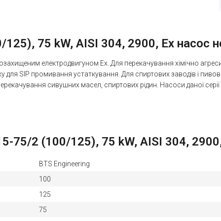
125), 75 kW, AISI 304, 2900, Ex насос 
озахищеним електродвигуном Ex. Для перекачування хімічно агресивн
ку для SIP промивання устаткування. Для спиртових заводів і пивов
 перекачування сивушних масел, спиртових рідин. Насоси даної сер
75/2 (100/125), 75 kW, AISI 304, 2900
BTS Engineering
100
125
75