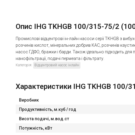
Опис IHG TKHGB 100/315-75/2 (100/
Промислові відцентрові ін-лайн насоси серії TKHGB з вибух
розчинів кислот, мінеральних добрив КАС, розчинів каусти
насос ГДФО, бражки і барди. Також ідеально підходить для
нанофільтрації, подачі пермеата і фільтрату.
Категорія:
Відцентровий насос інлайн
Характеристики IHG TKHGB 100/315-
Виробник
Продуктивність, м.куб / год
Висота подачі, м.вод.ст
Потужність, кВт