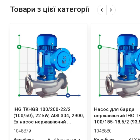
Товари з цієї категорії
IHG TKHGB 100/200-22/2
Насос для барди
(100/50), 22 kW, AISI 304, 2900,
нержавіючий IHG 
Ex насос нержавіючий ...
100/185-18,5/2 (93,
kW, AISI...
1048879
1048880
Виробник
BTS Engineering
Виробник
BTS E