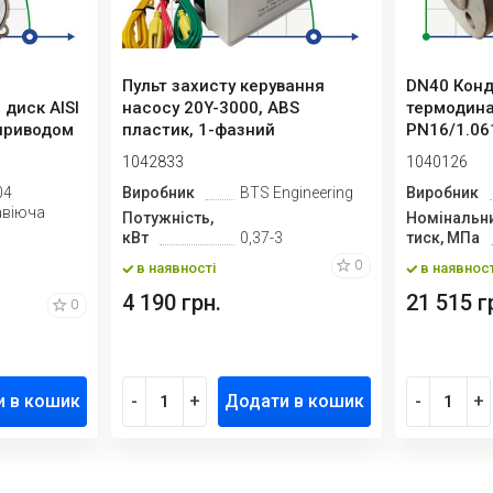
Пульт захисту керування
DN40 Конд
 диск AISI
насосу 20Y-3000, ABS
термодина
оприводом
пластик, 1-фазний
PN16/1.06
220В-240В, 0,3...
1042833
1040126
04
Виробник
BTS Engineering
Виробник
авіюча
Потужність,
Номінальн
кВт
0,37-3
тиск, МПа
0
в наявності
в наявност
4 190 грн.
21 515 г
0
и в кошик
-
+
Додати в кошик
-
+