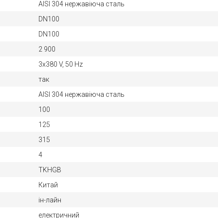
AISI 304 нержавіюча сталь
DN100
DN100
2 900
3х380 V, 50 Hz
так
AISI 304 нержавіюча сталь
100
125
315
4
TKHGB
Китай
ін-лайн
електричний