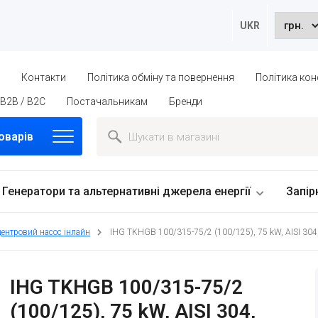
UKR
ю
Контакти
Політика обміну та повернення
Політика кон
B2B / B2C
Постачальникам
Бренди
оварів
Генератори та альтернативні джерела енергії
Запір
центровий насос інлайн
IHG TKHGB 100/315-75/2 (100/125), 75 kW, AISI 304
IHG TKHGB 100/315-75/2
(100/125), 75 kW, AISI 304,