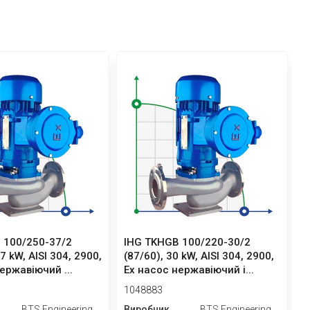
 100/250-37/2
IHG TKHGB 100/220-30/2
I
7 kW, AISI 304, 2900,
(87/60), 30 kW, AISI 304, 2900,
(
ержавіючий ...
Ex насос нержавіючий і...
E
1048883
1
BTS Engineering
Виробник
BTS Engineering
В