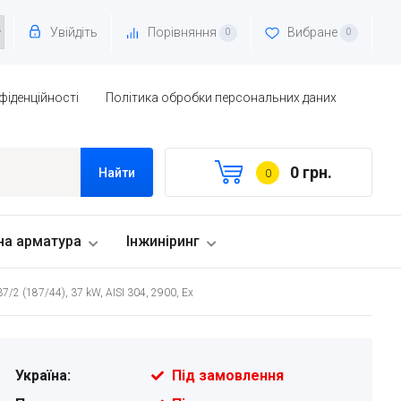
Увійдіть
Порівняння
Вибране
0
0
фіденційності
Політика обробки персональних даних
0 грн.
Найти
0
на арматура
Інжиніринг
2 (187/44), 37 kW, AISI 304, 2900, Ex
Україна:
Під замовлення