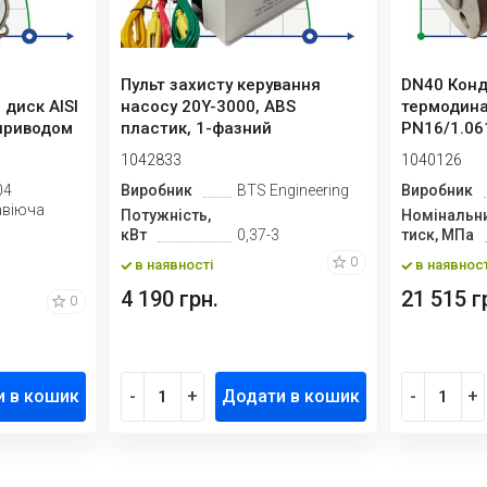
Пульт захисту керування
DN40 Конд
 диск AISI
насосу 20Y-3000, ABS
термодина
оприводом
пластик, 1-фазний
PN16/1.06
220В-240В, 0,3...
1042833
1040126
04
Виробник
BTS Engineering
Виробник
авіюча
Потужність,
Номінальн
кВт
0,37-3
тиск, МПа
0
в наявності
в наявност
4 190 грн.
21 515 г
0
и в кошик
-
+
Додати в кошик
-
+