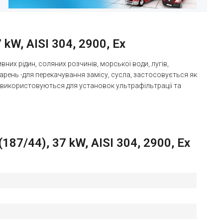
W, AISI 304, 2900, Ex
их рідин, соляних розчинів, морської води, лугів,
арень -для перекачування замісу, сусла, застосовується як
ії використовуються для установок ультрафільтрації та
7/44), 37 kW, AISI 304, 2900, Ex