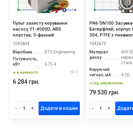
Пульт захисту керування
PN6 DN100 Засувка
насосу Y1-4000D, ABS
Батерфляй, корпус і
пластик, 3-фазний
304, PTFE з пневм
380В-415В, 0,7...
Ex...
1042834
1042673
Виробник
BTS Engineering
Матеріал
AISI 3
диску
нерж
Потужність,
сталь
кВт
0,75-4
Керуючий
0
в наявності
сигнал, мА
4-20
6 284 грн.
під замовлення
79 530 грн.
-
+
Додати в кошик
-
+
Додат