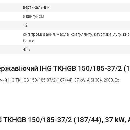
вертикальний
з двигуном
12
сип промивання, масла, коагулянту, каустика, лугу, кис
барди
455
жавіючий IHG TKHGB 150/185-37/2 (187/
ий IHG TKHGB 150/185-37/2 (187/44), 37 kW, AISI 304, 2900, Ex
KHGB 150/185-37/2 (187/44), 37 kW, AI