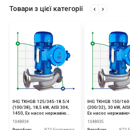
Товари з цієї категорії
IHG TKHGB 125/345-18.5/4
IHG TKHGB 150/160
(100/38), 18,5 kW, AISI 304,
(200/32), 30 kW, AIS
1450, Ex насос нержавію...
Ex насос нержавіючи
1048934
1048935
Виробник
BTS Engineering
Виробник
BTS E