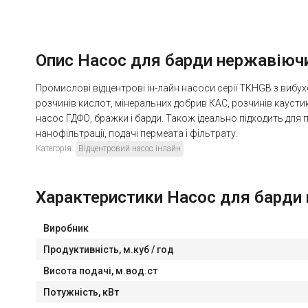
Опис Насос для барди нержавіючий
Промислові відцентрові ін-лайн насоси серії TKHGB з вибух
розчинів кислот, мінеральних добрив КАС, розчинів каусти
насос ГДФО, бражки і барди. Також ідеально підходить для
нанофільтрації, подачі пермеата і фільтрату.
Категорія:
Відцентровий насос інлайн
Характеристики Насос для барди н
Виробник
Продуктивність, м.куб / год
Висота подачі, м.вод.ст
Потужність, кВт