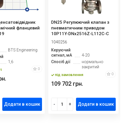
енсатовідвідник
DN25 Регулюючий клапан з
P
мічний фланцевий
пневматичним приводом
Б
19
10Р11Y-DNx2516Z-L112C-C
3
(корпу...
E
1040256
1
BTS Engineering
Керуючий
М
сигнал, мА
4-20
д
ий
1,6
Спосіб дії
нормально
закритий
К
0
і
с
0
під замовлення
рн.
109 702 грн.
8
Додати в кошик
-
+
Додати в кошик