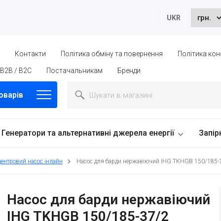
UKR
ю
Контакти
Політика обміну та повернення
Політика кон
B2B / B2C
Постачальникам
Бренди
оварів
Генератори та альтернативні джерела енергії
Запір
центровий насос інлайн
Насос для барди нержавіючий IHG TKHGB 150/185-37/
Насос для барди нержавіючий
IHG TKHGB 150/185-37/2