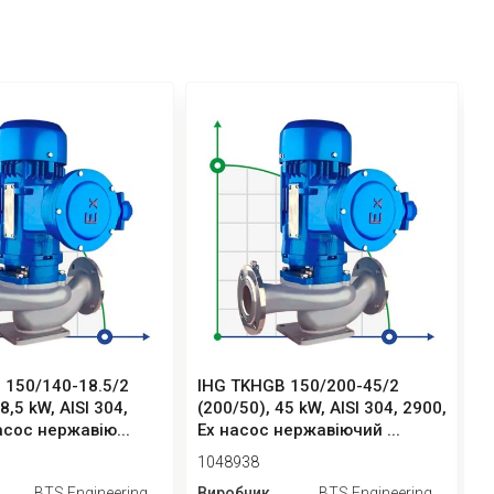
 150/140-18.5/2
IHG TKHGB 150/200-45/2
I
8,5 kW, AISI 304,
(200/50), 45 kW, AISI 304, 2900,
(
асос нержавію...
Ex насос нержавіючий ...
E
1048938
1
BTS Engineering
Виробник
BTS Engineering
В