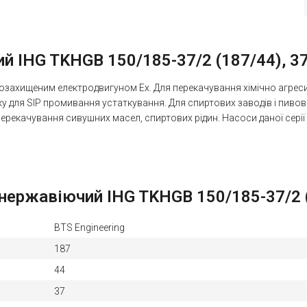
 IHG TKHGB 150/185-37/2 (187/44), 37 k
озахищеним електродвигуном Ex. Для перекачування хімічно агресивн
ку для SIP промивання устаткування. Для спиртових заводів і пивов
 перекачування сивушних масел, спиртових рідин. Насоси даної сер
ержавіючий IHG TKHGB 150/185-37/2 (18
BTS Engineering
187
44
37