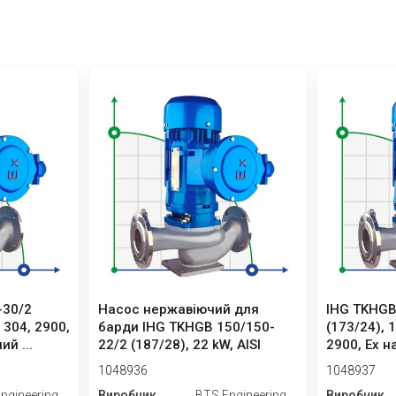
-30/2
Насос нержавіючий для
IHG TKHGB
I 304, 2900,
барди IHG TKHGB 150/150-
(173/24), 1
й ...
22/2 (187/28), 22 kW, AISI
2900, Ex н
304,...
1048936
1048937
ngineering
Виробник
BTS Engineering
Виробник