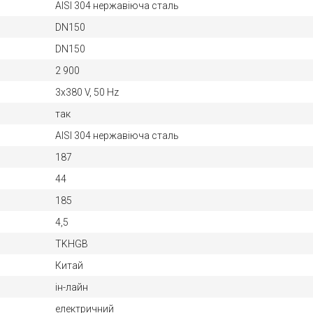
AISI 304 нержавіюча сталь
DN150
DN150
2 900
3х380 V, 50 Hz
так
AISI 304 нержавіюча сталь
187
44
185
4,5
TKHGB
Китай
ін-лайн
електричний