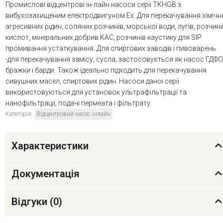
Промислові відцентрові ін-лайн насоси серії TKHGB з
вибухозахищеним електродвигуном Ex. Для перекачування хімічн
агресивних рідин, соляних розчинів, морської води, лугів, розчині
кислот, мінеральних добрив КАС, розчинів каустику для SIP
промивання устаткування. Для спиртових заводів і пивоварень
-для перекачування замісу, сусла, застосовується як насос ГДФО
бражки і барди. Також ідеально підходить для перекачування
сивушних масел, спиртових рідин. Насоси даної серії
використовуються для установок ультрафільтрації та
нанофільтрації, подачі пермеата і фільтрату.
Категорія:
Відцентровий насос інлайн
Характеристики
Документація
Відгуки (
0
)