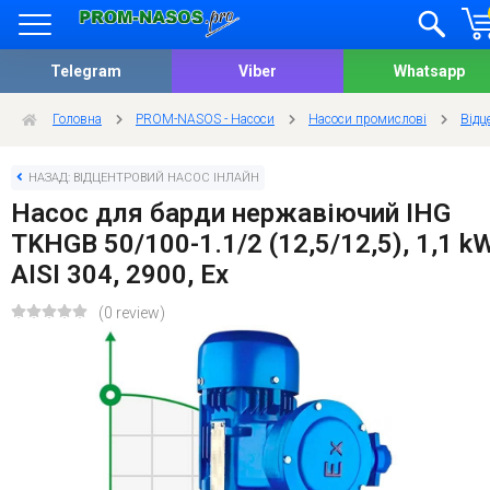
Telegram
Viber
Whatsapp
Головна
PROM-NASOS - Насоси
Насоси промислові
Відц
НАЗАД: ВІДЦЕНТРОВИЙ НАСОС ІНЛАЙН
Насос для барди нержавіючий IHG
TKHGB 50/100-1.1/2 (12,5/12,5), 1,1 kW
AISI 304, 2900, Ex
(0 review)