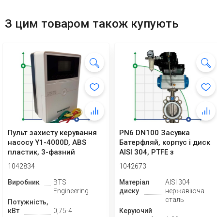
З цим товаром також купують
Пульт захисту керування
PN6 DN100 Засувка
насосу Y1-4000D, ABS
Батерфляй, корпус і диск
пластик, 3-фазний
AISI 304, PTFE з
380В-415В, 0,7...
пневмоприводом Ex...
1042834
1042673
Виробник
BTS
Матеріал
AISI 304
Engineering
диску
нержавіюча
сталь
Потужність,
кВт
0,75-4
Керуючий