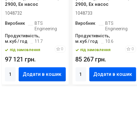
2900, Ex насос
2900, Ex насос
нержавіючий ін...
нержавіючий ін...
1048732
1048733
Виробник
BTS
Виробник
BTS
Engineering
Engineering
Продуктивність,
Продуктивність,
м.куб / год
11.7
м.куб / год
10.6
0
0
під замовлення
під замовлення
97 121 грн.
85 267 грн.
Додати в кошик
Додати в кошик