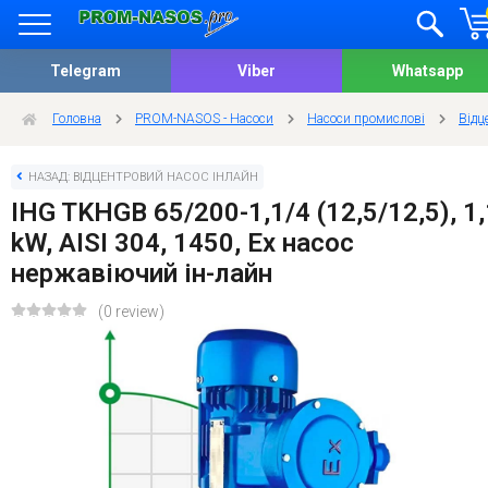
Telegram
Viber
Whatsapp
Головна
PROM-NASOS - Насоси
Насоси промислові
Відц
НАЗАД: ВІДЦЕНТРОВИЙ НАСОС ІНЛАЙН
IHG TKHGB 65/200-1,1/4 (12,5/12,5), 1,
kW, AISI 304, 1450, Ex насос
нержавіючий ін-лайн
(0 review)