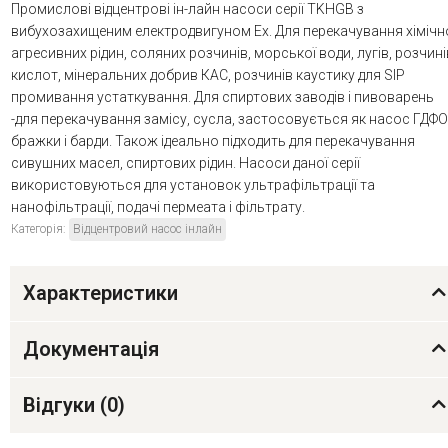
Промислові відцентрові ін-лайн насоси серії TKHGB з
вибухозахищеним електродвигуном Ex. Для перекачування хімічн
агресивних рідин, соляних розчинів, морської води, лугів, розчині
кислот, мінеральних добрив КАС, розчинів каустику для SIP
промивання устаткування. Для спиртових заводів і пивоварень
-для перекачування замісу, сусла, застосовується як насос ГДФО
бражки і барди. Також ідеально підходить для перекачування
сивушних масел, спиртових рідин. Насоси даної серії
використовуються для установок ультрафільтрації та
нанофільтрації, подачі пермеата і фільтрату.
Категорія:
Відцентровий насос інлайн
Характеристики
Документація
Відгуки (
0
)