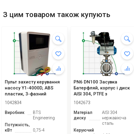
З цим товаром також купують
Пульт захисту керування
PN6 DN100 Засувка
насосу Y1-4000D, ABS
Батерфляй, корпус і диск
пластик, 3-фазний
AISI 304, PTFE з
380В-415В, 0,7...
пневмоприводом Ex...
1042834
1042673
Виробник
BTS
Матеріал
AISI 304
Engineering
диску
нержавіюча
сталь
Потужність,
кВт
0,75-4
Керуючий