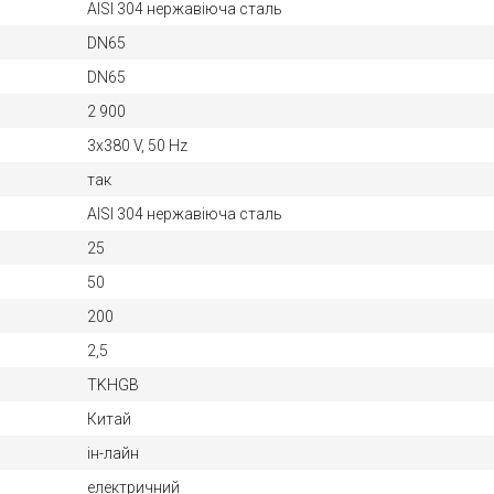
AISI 304 нержавіюча сталь
DN65
DN65
2 900
3х380 V, 50 Hz
так
AISI 304 нержавіюча сталь
25
50
200
2,5
TKHGB
Китай
ін-лайн
електричний