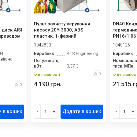
Пульт захисту керування
DN40 Конд
 диск AISI
насосу 20Y-3000, ABS
термодина
оприводом
пластик, 1-фазний
PN16/1.06
220В-240В, 0,3...
1042833
1040126
04
Виробник
BTS Engineering
Виробник
авіюча
Потужність,
Номінальн
кВт
0,37-3
тиск, МПа
0
в наявності
в наявност
4 190 грн.
21 515 г
0
и в кошик
-
+
Додати в кошик
-
+