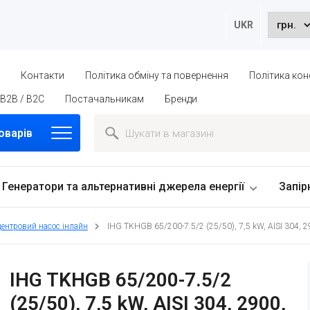
UKR
ю
Контакти
Політика обміну та повернення
Політика кон
B2B / B2C
Постачальникам
Бренди
оварів
Генератори та альтернативні джерела енергії
Запір
центровий насос інлайн
IHG TKHGB 65/200-7.5/2 (25/50), 7,5 kW, AISI 304, 
IHG TKHGB 65/200-7.5/2
(25/50), 7,5 kW, AISI 304, 2900,