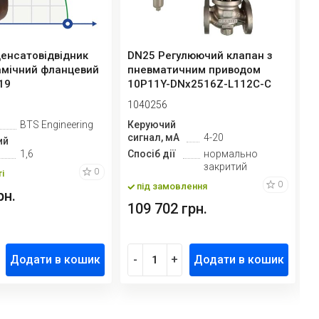
енсатовідвідник
DN25 Регулюючий клапан з
P
мічний фланцевий
пневматичним приводом
Б
19
10Р11Y-DNx2516Z-L112C-C
3
(корпу...
E
1040256
1
BTS Engineering
Керуючий
М
сигнал, мА
4-20
д
ий
1,6
Спосіб дії
нормально
закритий
К
0
і
с
0
під замовлення
рн.
109 702 грн.
8
Додати в кошик
-
+
Додати в кошик