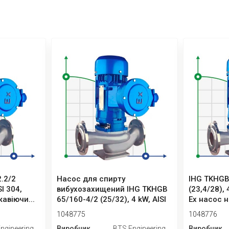
.2/2
Насос для спирту
IHG TKHGB
SI 304,
вибухозахищений IHG TKHGB
(23,4/28), 
авіючи...
65/160-4/2 (25/32), 4 kW, AISI
Ex насос н
304...
1048775
1048776
ngineering
Виробник
BTS Engineering
Виробник