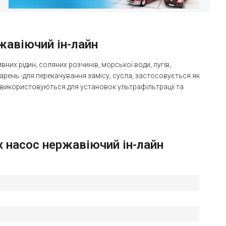
ржавіючий ін-лайн
их рідин, соляних розчинів, морської води, лугів,
арень -для перекачування замісу, сусла, застосовується як
ії використовуються для установок ультрафільтрації та
Ex насос нержавіючий ін-лайн