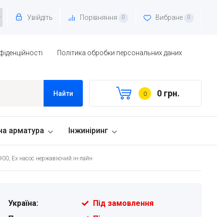
Увійдіть
Порівняння
Вибране
0
0
фіденційності
Політика обробки персональних даних
0 грн.
Найти
0
на арматура
Інжиніринг
2900, Ex насос нержавіючий ін-лайн
Україна:
Під замовлення