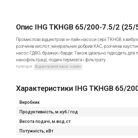
Опис IHG TKHGB 65/200-7.5/2 (25/5
Промислові відцентрові ін-лайн насоси серії TKHGB з вибух
розчинів кислот, мінеральних добрив КАС, розчинів каусти
насос ГДФО, бражки і барди. Також ідеально підходить для
нанофільтрації, подачі пермеата і фільтрату.
Категорія:
Відцентровий насос інлайн
Характеристики IHG TKHGB 65/200-7
Виробник
Продуктивність, м.куб / год
Висота подачі, м.вод.ст
Потужність, кВт