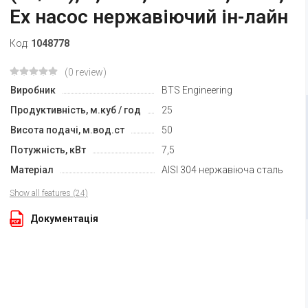
Ex насос нержавіючий ін-лайн
Код:
1048778
(0 review)
Виробник
BTS Engineering
Продуктивність, м.куб / год
25
Висота подачі, м.вод.ст
50
Потужність, кВт
7,5
Матеріал
AISI 304 нержавіюча сталь
Show all features (24)
Документація