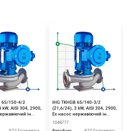
 65/150-4/2
IHG TKHGB 65/140-3/2
I
4 kW, AISI 304, 2900,
(21,6/24), 3 kW, AISI 304, 2900,
(
ержавіючий ін...
Ex насос нержавіючий ін...
2
1048777
1
BTS Engineering
Виробник
BTS Engineering
В