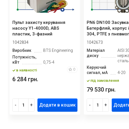
Пульт захисту керування
PN6 DN100 Засувка
насосу Y1-4000D, ABS
Батерфляй, корпус і
пластик, 3-фазний
304, PTFE з пневм
380В-415В, 0,7...
Ex...
1042834
1042673
Виробник
BTS Engineering
Матеріал
AISI 3
диску
нерж
Потужність,
сталь
кВт
0,75-4
Керуючий
0
в наявності
сигнал, мА
4-20
6 284 грн.
під замовлення
79 530 грн.
-
+
Додати в кошик
-
+
Додат