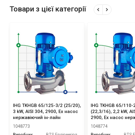
Товари з цієї категорії
IHG TKHGB 65/125-3/2 (25/20),
IHG TKHGB 65/110-2
3 kW, AISI 304, 2900, Ex насос
(22,3/16), 2,2 kW, AI
нержавіючий ін-лайн
2900, Ex насос нерж
1048773
1048774
Виробник
BTS Engineering
Виробник
BTS E