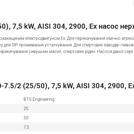
0), 7,5 kW, AISI 304, 2900, Ex насос не
озахищеним електродвигуном Ex. Для перекачування хімічно агресивн
ку для SIP промивання устаткування. Для спиртових заводів і пивов
 перекачування сивушних масел, спиртових рідин. Насоси даної сер
.5/2 (25/50), 7,5 kW, AISI 304, 2900, 
BTS Engineering
25
50
7,5